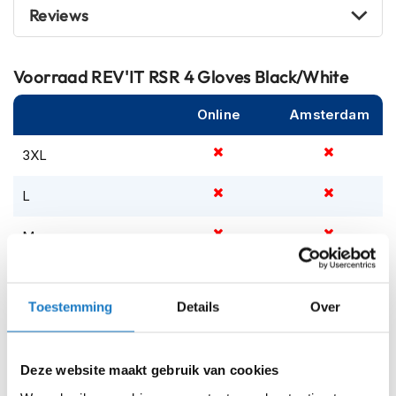
m
Reviews
e
n
S
Voorraad
REV'IT RSR 4 Gloves Black/White
t
i
Online
Amsterdam
l
l
3XL
e
m
o
L
t
o
M
r
h
e
S
l
Toestemming
Details
Over
m
XL
e
n
XXL
Deze website maakt gebruik van cookies
F
l