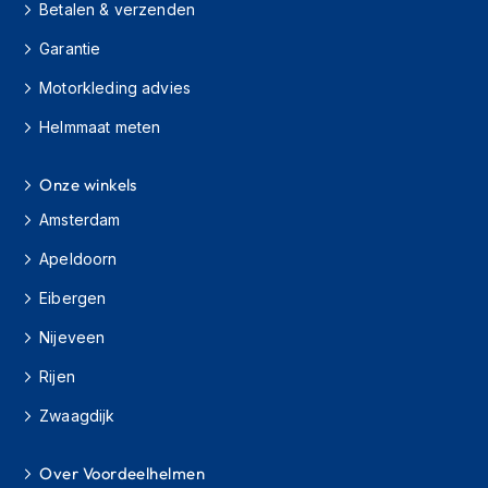
H
Betalen & verzenden
e
r
Garantie
e
Motorkleding advies
n
s
Helmmaat meten
c
o
o
Onze winkels
t
e
Amsterdam
r
h
Apeldoorn
e
l
Eibergen
m
e
Nijeveen
n
Rijen
D
Zwaagdijk
a
m
e
Over Voordeelhelmen
s