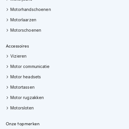
e
r
Motorhandschoenen
h
e
Motorlaarzen
l
m
Motorschoenen
e
n
Accessoires
B
Vizieren
o
x
Motor communicatie
e
r
Motor headsets
h
e
Motortassen
l
m
Motor rugzakken
e
n
Motorsloten
F
a
Onze topmerken
s