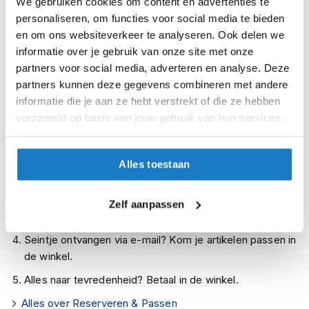
We gebruiken cookies om content en advertenties te
Op voorraad
i
personaliseren, om functies voor social media te bieden
Op voorraad bij REV'IT 2-4 werkdagen
p
en om ons websiteverkeer te analyseren. Ook delen we
b
Leverbaar na deze datum
a
informatie over je gebruik van onze site met onze
c
Levertijd onbekend, neem eventueel contact met ons op
partners voor social media, adverteren en analyse. Deze
k
partners kunnen deze gegevens combineren met andere
Niet meer leverbaar
h
informatie die je aan ze hebt verstrekt of die ze hebben
e
Zo werkt Reserveren & Passen
l
verzameld op basis van jouw gebruik van hun services.
m
Controleer de winkelvoorraad in bovenstaande tabel.
e
n
Voeg het product toe aan je winkelwagen en klik op "Ik
Alles toestaan
ga bestellen".
H
e
Selecteer je winkel bij "Vrijblijvende winkelreservering"
Zelf aanpassen
r
en rond je bestelling af.
e
n
Seintje ontvangen via e-mail? Kom je artikelen passen in
m
de winkel.
o
t
Alles naar tevredenheid? Betaal in de winkel.
o
r
Alles over Reserveren & Passen