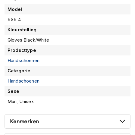
m
Model
e
n
RSR 4
R
Kleurstelling
a
c
Gloves Black/White
e
Producttype
h
e
Handschoenen
l
m
Categorie
e
n
Handschoenen
R
Sexe
e
Man, Unisex
t
r
o
h
Kenmerken
e
l