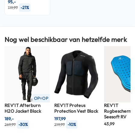
95,-
n
-21%
119,99
H
e
l
m
Nog wel beschikbaar van hetzelfde merk
e
n
m
e
t
z
o
n
n
e
v
OP=OP
i
REV'IT Afterburn
REV'IT Proteus
REV'IT
z
H2O Jacket Black
Protection Vest Black
Rugbescherme
i
Seesoft RV
189,-
197,99
e
43,99
-30%
-10%
269,99
219,99
r