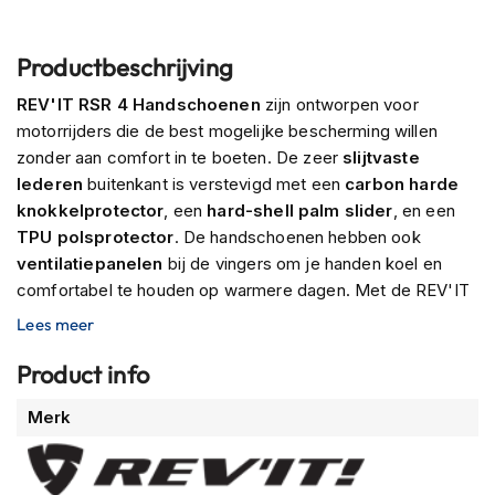
P
i
l
Productbeschrijving
o
t
REV'IT RSR 4 Handschoenen
zijn ontworpen voor
e
motorrijders die de best mogelijke bescherming willen
n
h
zonder aan comfort in te boeten. De zeer
slijtvaste
e
lederen
buitenkant is verstevigd met een
carbon harde
l
knokkelprotector
, een
hard-shell palm slider
, en een
m
TPU polsprotector
. De handschoenen hebben ook
e
n
ventilatiepanelen
bij de vingers om je handen koel en
comfortabel te houden op warmere dagen. Met de REV'IT
P
RSR 4-handschoenen kun je erop vertrouwen dat je
i
Lees meer
handen op alles voorbereid zijn.
n
l
Product info
o
c
Meer
Merk
k
informatie
h
e
l