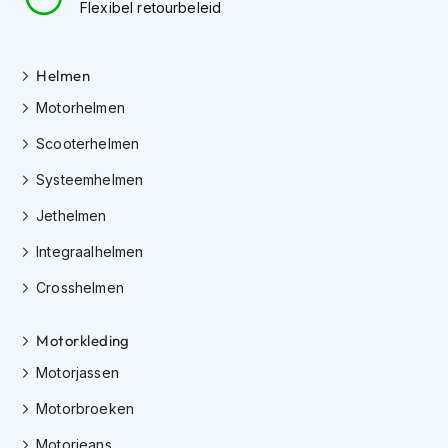
Flexibel retourbeleid
K
i
n
d
Helmen
e
Motorhelmen
r
m
Scooterhelmen
o
t
Systeemhelmen
o
r
Jethelmen
h
e
Integraalhelmen
l
m
Crosshelmen
e
n
Motorkleding
S
Motorjassen
c
o
Motorbroeken
o
t
Motorjeans