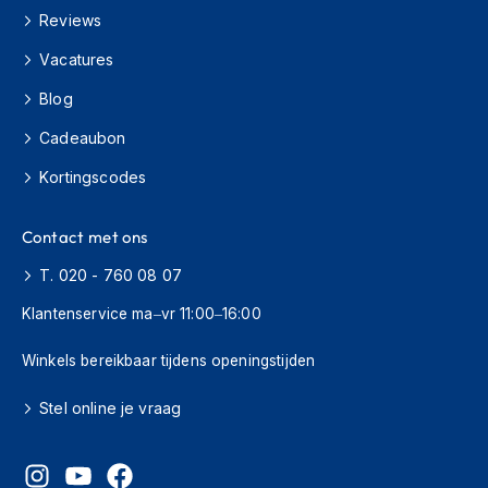
s
Reviews
c
o
Vacatures
o
t
Blog
e
Cadeaubon
r
h
Kortingscodes
e
l
m
Contact met ons
e
n
T. 020 - 760 08 07
K
Klantenservice ma–vr 11:00–16:00
i
n
Winkels bereikbaar tijdens openingstijden
d
e
Stel online je vraag
r
s
c
o