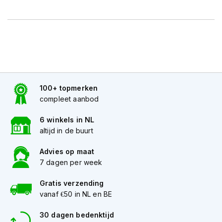
h
e
l
m
e
n
D
a
m
100+ topmerken
e
compleet aanbod
s
m
6 winkels in NL
o
altijd in de buurt
t
o
Advies op maat
r
7 dagen per week
h
e
l
Gratis verzending
m
vanaf €50 in NL en BE
e
n
30 dagen bedenktijd