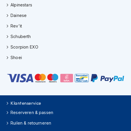
h
Alpinestars
i
Dainese
o
n
Rev'it
h
e
Schuberth
l
m
Scorpion EXO
e
n
Shoei
V
e
s
p
a
h
e
Klantenservice
l
m
Reserveren & passen
e
n
Ruilen & retourneren