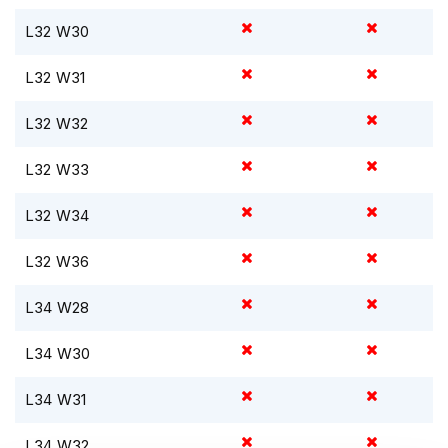
i
L32 W30
p
b
a
L32 W31
c
k
L32 W32
h
e
l
L32 W33
m
e
L32 W34
n
L32 W36
H
e
r
L34 W28
e
n
L34 W30
m
o
t
L34 W31
o
r
L34 W32