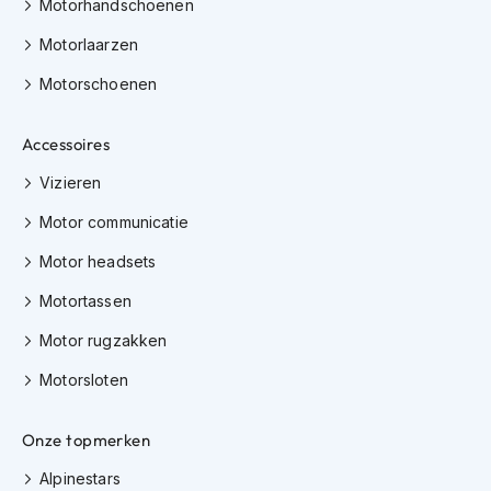
Motorhandschoenen
s
c
Motorlaarzen
o
o
Motorschoenen
t
e
r
Accessoires
h
Vizieren
e
l
Motor communicatie
m
e
Motor headsets
n
Motortassen
K
i
Motor rugzakken
n
d
Motorsloten
e
r
s
Onze topmerken
c
o
Alpinestars