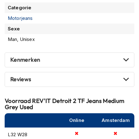
m
e
Categorie
n
Motorjeans
S
Sexe
t
i
Man, Unisex
l
l
e
Kenmerken
m
o
t
o
Reviews
r
h
e
Voorraad
REV'IT Detroit 2 TF Jeans Medium
l
Grey Used
m
e
n
Online
Amsterdam
F
L32 W28
l