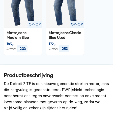
P
i
l
o
t
OP=OP
OP=OP
e
n
Motorjeans
Motorjeans
Classic
h
Medium Blue
Blue Used
e
183,-
172,-
l
-20%
-25%
229,99
229,99
m
e
n
P
i
Productbeschrijving
n
l
De Detroit 2 TF is een nieuwe generatie stretch motorjeans
o
die zorgvuldig is geconstrueerd. PWR|shield technologie
c
beschermt ons tegen onverwacht contact op onze meest
k
kwetsbare plaatsen met gevaren op de weg, zodat we
h
e
altijd veilig en zeker zijn tijdens het rijden!
l