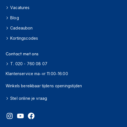
m
e
Vacatures
n
Blog
C
Cadeaubon
r
o
Kortingscodes
s
s
h
Contact met ons
e
l
T. 020 - 760 08 07
m
e
Klantenservice ma–vr 11:00–16:00
n
Winkels bereikbaar tijdens openingstijden
F
i
Stel online je vraag
e
t
s
h
e
l