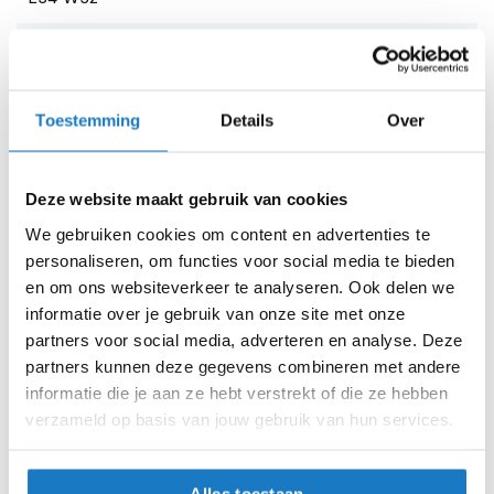
h
e
l
L34 W33
m
e
L34 W34
n
Toestemming
Details
Over
L34 W36
D
a
m
Deze website maakt gebruik van cookies
L34 W38
e
We gebruiken cookies om content en advertenties te
s
L36 W30
m
personaliseren, om functies voor social media te bieden
o
en om ons websiteverkeer te analyseren. Ook delen we
t
L36 W31
informatie over je gebruik van onze site met onze
o
partners voor social media, adverteren en analyse. Deze
r
L36 W32
h
partners kunnen deze gegevens combineren met andere
e
informatie die je aan ze hebt verstrekt of die ze hebben
L36 W33
l
verzameld op basis van jouw gebruik van hun services.
m
e
L36 W34
n