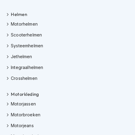
H
e
r
Helmen
e
Motorhelmen
n
s
Scooterhelmen
c
o
Systeemhelmen
o
t
Jethelmen
e
r
Integraalhelmen
h
e
Crosshelmen
l
m
e
Motorkleding
n
Motorjassen
D
Motorbroeken
a
m
Motorjeans
e
s