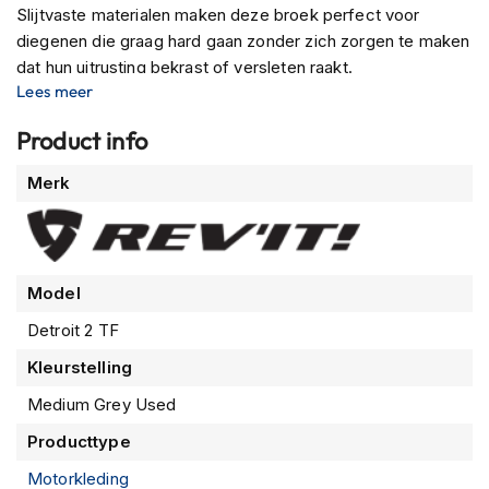
Slijtvaste materialen maken deze broek perfect voor
m
e
diegenen die graag hard gaan zonder zich zorgen te maken
n
dat hun uitrusting bekrast of versleten raakt.
Lees meer
R
De CE-gecertificeerde protectoren zitten standaard op de
a
knieën en ook op de heupen. De speciaal ontworpen
Product info
c
zakken bieden extra veiligheid bij een val terwijl ze
e
Meer
h
Merk
nauwelijks opvallen tijdens het rijden of lopen in de stad!
informatie
e
Kortom: De stretch denim look en feel van deze broek
l
maken het een perfecte optie voor elke gelegenheid.
m
e
n
Model
R
Detroit 2 TF
e
Kleurstelling
t
r
Medium Grey Used
o
h
Producttype
e
l
Motorkleding