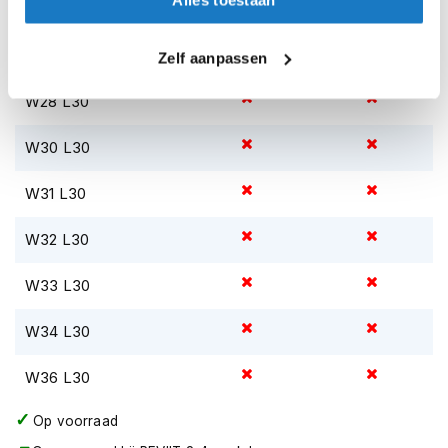
Alles toestaan
L36 W36
K
i
n
L36 W38
Zelf aanpassen
d
e
W28 L30
r
m
W30 L30
o
t
o
W31 L30
r
h
W32 L30
e
l
m
W33 L30
e
n
W34 L30
S
c
W36 L30
o
o
Op voorraad
t