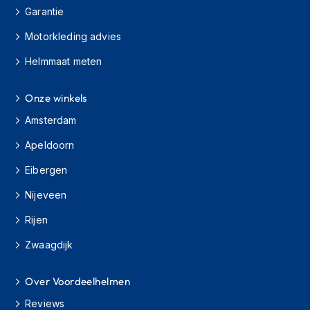
Garantie
J
e
Motorkleding advies
t
Helmmaat meten
h
e
l
Onze winkels
m
e
Amsterdam
n
Apeldoorn
I
n
Eibergen
t
e
Nijeveen
g
Rijen
r
a
Zwaagdijk
a
l
h
Over Voordeelhelmen
e
l
Reviews