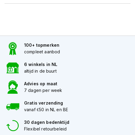
h
i
o
n
h
e
l
m
100+ topmerken
e
compleet aanbod
n
6 winkels in NL
V
altijd in de buurt
e
s
Advies op maat
p
7 dagen per week
a
h
e
Gratis verzending
l
vanaf €50 in NL en BE
m
e
30 dagen bedenktijd
n
Flexibel retourbeleid