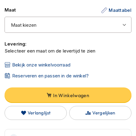
C
a
Maat
Maattabel
r
b
o
n
h
e
Levering:
l
Selecteer een maat om de levertijd te zien
m
e
Bekijk onze winkelvoorraad
n
Reserveren en passen in de winkel?
E
n
d
u
In Winkelwagen
r
o
h
Verlanglijst
Vergelijken
e
l
m
e