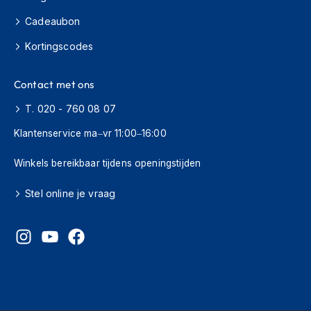
o
t
Cadeaubon
e
r
Kortingscodes
h
e
l
Contact met ons
m
e
T. 020 - 760 08 07
n
Klantenservice ma–vr 11:00–16:00
S
y
Winkels bereikbaar tijdens openingstijden
s
t
Stel online je vraag
e
e
m
h
e
l
m
e
n