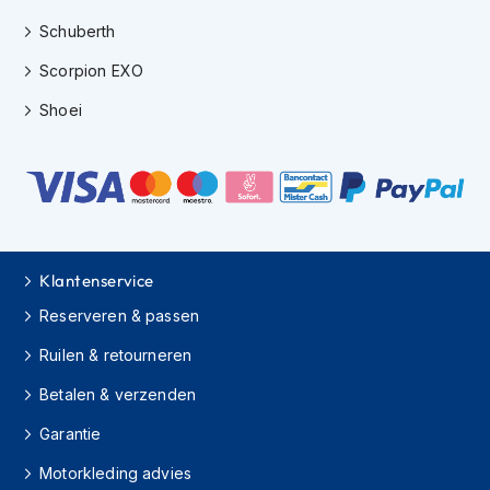
H
e
Schuberth
r
e
Scorpion EXO
n
Shoei
s
c
o
o
t
e
r
h
e
Klantenservice
l
Reserveren & passen
m
e
Ruilen & retourneren
n
Betalen & verzenden
D
a
Garantie
m
e
Motorkleding advies
s