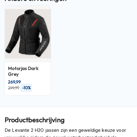
P
i
l
o
t
e
n
h
e
l
m
e
Motorjas
Dark
n
Grey
269,99
P
-10%
299,99
i
n
l
o
c
k
Productbeschrijving
h
e
De Levante 2 H2O jassen zijn een geweldige keuze voor
l