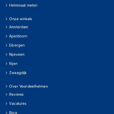
s
Helmmaat meten
c
o
o
Onze winkels
t
Amsterdam
e
r
Apeldoorn
h
e
Eibergen
l
m
Nijeveen
e
n
Rijen
K
Zwaagdijk
i
n
Over Voordeelhelmen
d
e
Reviews
r
s
Vacatures
c
o
Blog