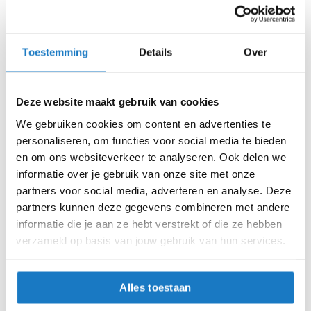
i
Online
Amsterdam
p
b
a
Toestemming
Details
Over
L34
c
k
L36
h
Deze website maakt gebruik van cookies
e
l
L38
We gebruiken cookies om content en advertenties te
m
personaliseren, om functies voor social media te bieden
e
L40
n
en om ons websiteverkeer te analyseren. Ook delen we
informatie over je gebruik van onze site met onze
H
L42
partners voor social media, adverteren en analyse. Deze
e
partners kunnen deze gegevens combineren met andere
r
L44
e
informatie die je aan ze hebt verstrekt of die ze hebben
n
verzameld op basis van jouw gebruik van hun services.
Op voorraad
m
o
Op voorraad bij REV'IT 2-4 werkdagen
t
Alles toestaan
o
Leverbaar na deze datum
r
Levertijd onbekend, neem eventueel contact met ons op