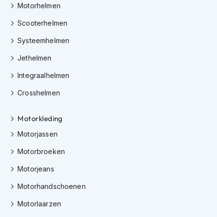
e
Motorhelmen
r
h
Scooterhelmen
e
l
Systeemhelmen
m
e
Jethelmen
n
Integraalhelmen
B
Crosshelmen
o
x
e
Motorkleding
r
h
Motorjassen
e
l
Motorbroeken
m
e
Motorjeans
n
Motorhandschoenen
F
Motorlaarzen
a
s