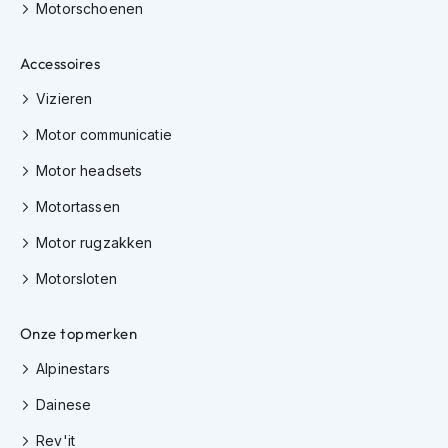
Motorschoenen
h
i
o
Accessoires
n
h
Vizieren
e
l
Motor communicatie
m
e
Motor headsets
n
Motortassen
V
Motor rugzakken
e
s
Motorsloten
p
a
h
Onze topmerken
e
l
Alpinestars
m
e
Dainese
n
Rev'it