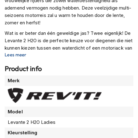
vrouwelijke rijders die zowel waterbestendigheid als
m
ademend vermogen nodig hebben. Deze veelzijdige multi-
e
seizoens motorreis zal u warm te houden door de lente,
n
zomer en herfst!
R
Wat is er beter dan één geweldige jas? Twee eigenlijk! De
a
c
Levante 2 H2O is de perfecte keuze voor diegenen die niet
e
kunnen kiezen tussen een waterdicht of een motorjack van
h
Lees meer
mesh wanneer ze op avontuur gaan. Deze veelzijdige
e
multi-seizoen stof heeft al uw behoeften gedekt in de
l
Product info
m
lente, zomer en herfst; met zijn gemakkelijk uitneembare
e
hydratex|Lite 2-in1 voering opgeslagen bij de hand, zodat je
Meer
Merk
n
nooit zonder enige bescherming tegen Moeder Natuur -
informatie
ongeacht welk seizoen het buiten kan zijn! Niet alleen
R
e
maakt dit ingenieuze ontwerp het mogelijk om onder een
t
buitenste laag te dragen (en erover), maar het laat ook
r
Model
lucht stromen terwijl het water buiten houdt door middel
o
van stof die ademt als niets anders.
h
Levante 2 H2O Ladies
e
Als de binnenvoering is verwijderd, kunt u genieten van een
Kleurstelling
l