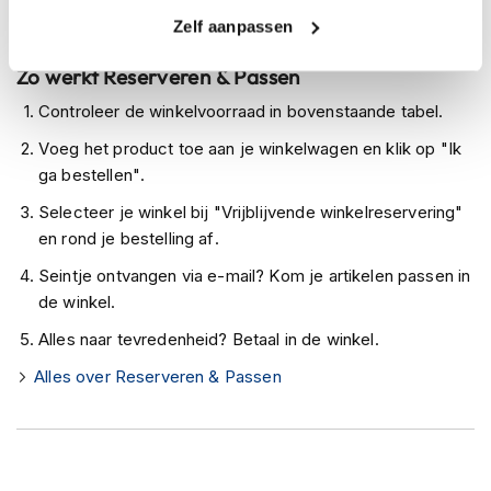
h
e
Zelf aanpassen
Niet meer leverbaar
l
m
Zo werkt Reserveren & Passen
e
n
Controleer de winkelvoorraad in bovenstaande tabel.
Voeg het product toe aan je winkelwagen en klik op "Ik
D
a
ga bestellen".
m
Selecteer je winkel bij "Vrijblijvende winkelreservering"
e
s
en rond je bestelling af.
m
Seintje ontvangen via e-mail? Kom je artikelen passen in
o
t
de winkel.
o
Alles naar tevredenheid? Betaal in de winkel.
r
h
Alles over Reserveren & Passen
e
l
m
e
n