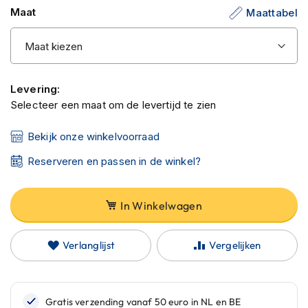
C
gallerij
Maat
Maattabel
a
r
b
o
n
h
Levering:
e
Selecteer een maat om de levertijd te zien
l
m
e
Bekijk onze winkelvoorraad
n
Reserveren en passen in de winkel?
E
n
d
In Winkelwagen
u
r
o
Verlanglijst
Vergelijken
h
e
l
m
e