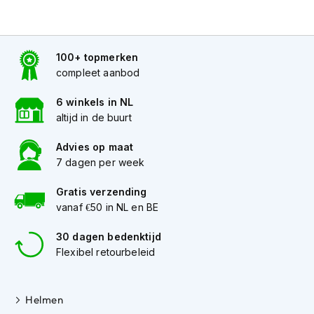
K
i
n
d
100+ topmerken
e
compleet aanbod
r
m
6 winkels in NL
o
t
altijd in de buurt
o
r
Advies op maat
h
7 dagen per week
e
l
Gratis verzending
m
vanaf €50 in NL en BE
e
n
30 dagen bedenktijd
S
Flexibel retourbeleid
c
o
o
Helmen
t