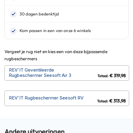
n
H
e
l
m
e
n
m
Vergeet je rug niet en kies een van deze bijpassende
e
rugbeschermers
t
z
REV'IT Geventileerde
o
Rugbeschermer Seesoft Air 3
€ 319,98
n
n
e
v
REV'IT Rugbeschermer Seesoft RV
i
€ 313,98
z
i
e
r