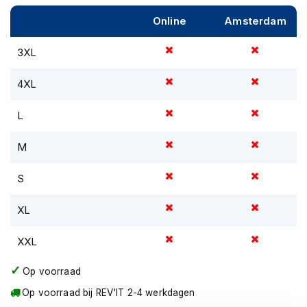
m
Online
Amsterdam
e
n
3XL
R
a
4XL
c
e
h
L
e
l
M
m
e
S
n
R
XL
e
t
XXL
r
o
h
Op voorraad
e
Op voorraad bij REV'IT 2-4 werkdagen
l