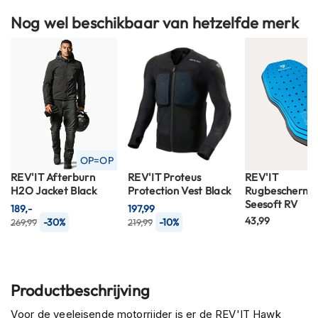
C
a
Nog wel beschikbaar van hetzelfde merk
r
b
o
n
h
e
l
m
e
n
OP=OP
REV'IT Afterburn
REV'IT Proteus
REV'IT
E
H2O Jacket Black
Protection Vest Black
Rugbescherme
n
Seesoft RV
d
189,-
197,99
u
43,99
-30%
-10%
269,99
219,99
r
o
h
e
Productbeschrijving
l
m
Voor de veeleisende motorrijder is er de REV'IT Hawk
e