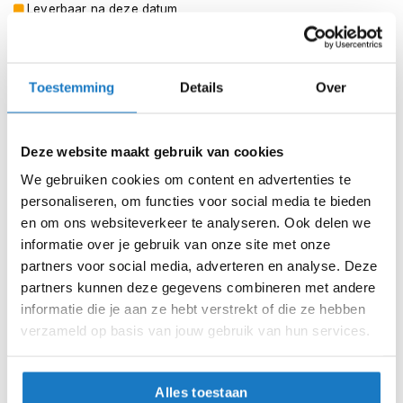
m
Leverbaar na deze datum
e
Levertijd onbekend, neem eventueel contact met ons op
n
Niet meer leverbaar
S
Toestemming
Details
Over
t
Zo werkt Reserveren & Passen
i
l
Controleer de winkelvoorraad in bovenstaande tabel.
l
Deze website maakt gebruik van cookies
e
Voeg het product toe aan je winkelwagen en klik op "Ik
m
We gebruiken cookies om content en advertenties te
ga bestellen".
o
personaliseren, om functies voor social media te bieden
t
Selecteer je winkel bij "Vrijblijvende winkelreservering"
en om ons websiteverkeer te analyseren. Ook delen we
o
en rond je bestelling af.
informatie over je gebruik van onze site met onze
r
h
Seintje ontvangen via e-mail? Kom je artikelen passen in
partners voor social media, adverteren en analyse. Deze
e
de winkel.
partners kunnen deze gegevens combineren met andere
l
informatie die je aan ze hebt verstrekt of die ze hebben
m
Alles naar tevredenheid? Betaal in de winkel.
e
verzameld op basis van jouw gebruik van hun services.
n
Alles over Reserveren & Passen
F
Alles toestaan
l