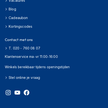
Vacatures
H
e
Blog
r
e
Cadeaubon
n
s
Kortingscodes
c
o
o
Contact met ons
t
e
T. 020 - 760 08 07
r
h
Klantenservice ma–vr 11:00–16:00
e
l
Winkels bereikbaar tijdens openingstijden
m
e
Stel online je vraag
n
D
a
m
e
s