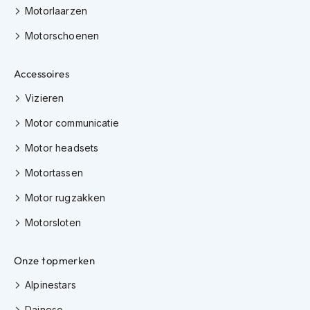
K
Motorlaarzen
i
Motorschoenen
n
d
e
Accessoires
r
m
Vizieren
o
t
Motor communicatie
o
r
Motor headsets
h
e
Motortassen
l
m
Motor rugzakken
e
n
Motorsloten
S
Onze topmerken
c
o
Alpinestars
o
t
Dainese