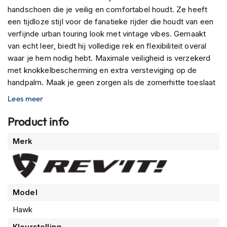
n
handschoen die je veilig en comfortabel houdt. Ze heeft
een tijdloze stijl voor de fanatieke rijder die houdt van een
H
verfijnde urban touring look met vintage vibes. Gemaakt
e
van echt leer, biedt hij volledige rek en flexibiliteit overal
l
m
waar je hem nodig hebt. Maximale veiligheid is verzekerd
e
met knokkelbescherming en extra versteviging op de
n
handpalm. Maak je geen zorgen als de zomerhitte toeslaat
m
e
- deze handschoen heeft ook
geperforeerde leren
Lees meer
t
panelen
om je koel en comfortabel te houden. En niet te
z
vergeten dat hij
touchscreen-vriendelijk
is, zodat je
Product info
o
onderweg gemakkelijk contact kunt houden! En indien
n
Meer
Merk
n
nodig kun je de pols verstellen, zodat je de meest
informatie
e
comfortabele pasvorm kunt kiezen. Of je nu een stadsrit
v
maakt of een lange reis, deze handschoenen zijn ideaal
i
voor de veeleisende motorrijder!
z
i
Model
e
Hawk
r
Kleurstelling