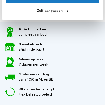
i
p
Zelf aanpassen
b
a
c
k
100+ topmerken
h
compleet aanbod
e
l
m
6 winkels in NL
e
altijd in de buurt
n
Advies op maat
H
7 dagen per week
e
r
Gratis verzending
e
vanaf €50 in NL en BE
n
m
o
30 dagen bedenktijd
t
Flexibel retourbeleid
o
r