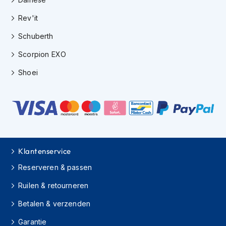
e
r
Rev'it
h
e
Schuberth
l
m
Scorpion EXO
e
n
Shoei
B
o
x
e
r
h
e
Klantenservice
l
m
Reserveren & passen
e
n
Ruilen & retourneren
Betalen & verzenden
F
a
Garantie
s