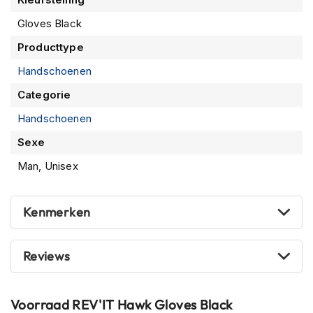
P
i
Gloves Black
l
o
Producttype
t
e
Handschoenen
n
Categorie
h
e
Handschoenen
l
m
Sexe
e
n
Man, Unisex
P
i
Kenmerken
n
l
o
Reviews
c
k
h
e
Voorraad
REV'IT Hawk Gloves Black
l