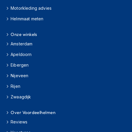
h
Motorkleding advies
i
o
Helmmaat meten
n
h
e
Onze winkels
l
m
Amsterdam
e
Apeldoorn
n
Eibergen
V
e
Nijeveen
s
p
Rijen
a
h
Zwaagdijk
e
l
m
Over Voordeelhelmen
e
Reviews
n