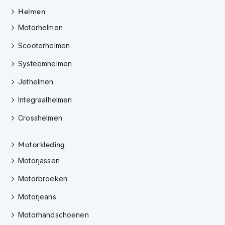
h
Helmen
e
l
Motorhelmen
m
e
Scooterhelmen
n
Systeemhelmen
D
a
Jethelmen
m
e
Integraalhelmen
s
m
Crosshelmen
o
t
Motorkleding
o
r
Motorjassen
h
e
Motorbroeken
l
m
Motorjeans
e
n
Motorhandschoenen