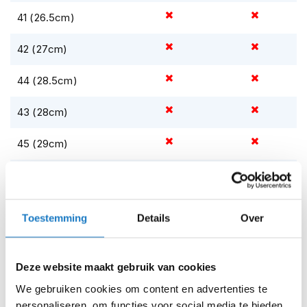
m
e
41 (26.5cm)
n
42 (27cm)
S
t
44 (28.5cm)
i
l
l
43 (28cm)
e
m
45 (29cm)
o
t
o
47 (30.5cm)
r
h
46 (30cm)
e
Toestemming
Details
Over
l
48 (31cm)
m
e
n
Deze website maakt gebruik van cookies
Op voorraad
We gebruiken cookies om content en advertenties te
Op voorraad bij REV'IT 2-4 werkdagen
F
l
personaliseren, om functies voor social media te bieden