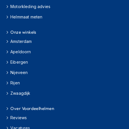
H
Motorkleding advies
e
r
Helmmaat meten
e
n
s
Onze winkels
c
o
Amsterdam
o
t
Apeldoorn
e
r
Eibergen
h
Nijeveen
e
l
Rijen
m
e
Zwaagdijk
n
D
Over Voordeelhelmen
a
m
Reviews
e
s
Vacatures