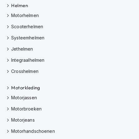
K
Helmen
i
Motorhelmen
n
d
Scooterhelmen
e
r
Systeemhelmen
m
o
Jethelmen
t
o
Integraalhelmen
r
h
Crosshelmen
e
l
m
Motorkleding
e
Motorjassen
n
Motorbroeken
S
c
Motorjeans
o
o
Motorhandschoenen
t