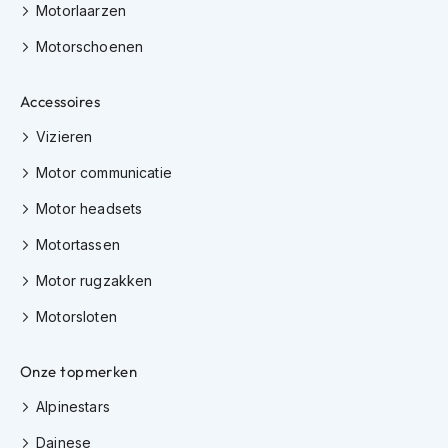
e
Motorlaarzen
r
h
Motorschoenen
e
l
m
Accessoires
e
Vizieren
n
Motor communicatie
B
o
Motor headsets
x
e
Motortassen
r
h
Motor rugzakken
e
l
Motorsloten
m
e
n
Onze topmerken
F
Alpinestars
a
Dainese
s