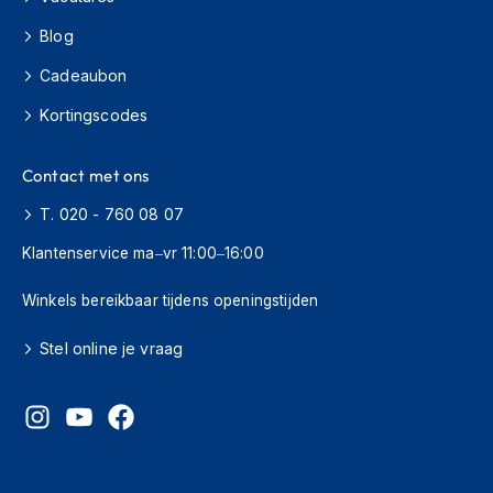
s
Blog
c
o
Cadeaubon
o
t
Kortingscodes
e
r
h
Contact met ons
e
l
T. 020 - 760 08 07
m
e
Klantenservice ma–vr 11:00–16:00
n
Winkels bereikbaar tijdens openingstijden
K
i
Stel online je vraag
n
d
e
r
s
c
o