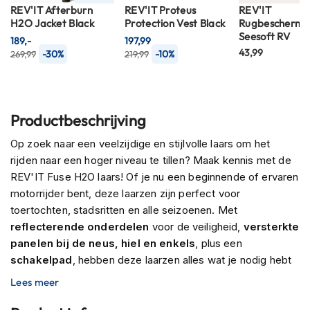
n
REV'IT Afterburn
REV'IT Proteus
REV'IT
H2O Jacket Black
Protection Vest Black
Rugbescherme
Seesoft RV
H
189,-
197,99
e
43,99
-30%
-10%
269,99
219,99
l
m
e
n
m
Productbeschrijving
e
t
Op zoek naar een veelzijdige en stijlvolle laars om het
z
rijden naar een hoger niveau te tillen? Maak kennis met de
o
REV'IT Fuse H2O laars! Of je nu een beginnende of ervaren
n
motorrijder bent, deze laarzen zijn perfect voor
n
e
toertochten, stadsritten en alle seizoenen. Met
v
reflecterende onderdelen
voor de veiligheid,
versterkte
i
panelen bij de neus, hiel en enkels
, plus een
z
schakelpad
, hebben deze laarzen alles wat je nodig hebt
i
e
om met vertrouwen de weg op te gaan. Bovendien houdt
Lees meer
r
het
waterdichte hydratex membraan
je voeten droog en
comfortabel in alle weersomstandigheden. Laat een beetje