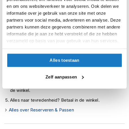
Leverbaar na deze datum
i
en om ons websiteverkeer te analyseren. Ook delen we
p
Levertijd onbekend, neem eventueel contact met ons op
informatie over je gebruik van onze site met onze
b
Niet meer leverbaar
partners voor social media, adverteren en analyse. Deze
a
c
partners kunnen deze gegevens combineren met andere
Zo werkt Reserveren & Passen
k
informatie die je aan ze hebt verstrekt of die ze hebben
h
Controleer de winkelvoorraad in bovenstaande tabel.
verzameld op basis van jouw gebruik van hun services.
e
l
Voeg het product toe aan je winkelwagen en klik op "Ik
m
ga bestellen".
e
Alles toestaan
n
Selecteer je winkel bij "Vrijblijvende winkelreservering"
en rond je bestelling af.
H
Zelf aanpassen
e
Seintje ontvangen via e-mail? Kom je artikelen passen in
r
de winkel.
e
n
Alles naar tevredenheid? Betaal in de winkel.
m
o
Alles over Reserveren & Passen
t
o
r