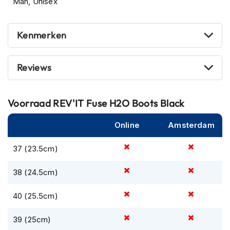
Man, Unisex
m
e
n
Kenmerken
R
a
c
Reviews
e
h
e
Voorraad
REV'IT Fuse H2O Boots Black
l
m
e
Online
Amsterdam
n
37 (23.5cm)
R
e
38 (24.5cm)
t
r
o
40 (25.5cm)
h
e
39 (25cm)
l