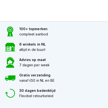
h
e
l
m
e
n
100+ topmerken
D
compleet aanbod
a
m
6 winkels in NL
e
altijd in de buurt
s
m
Advies op maat
o
7 dagen per week
t
o
r
Gratis verzending
h
vanaf €50 in NL en BE
e
l
30 dagen bedenktijd
m
Flexibel retourbeleid
e
n