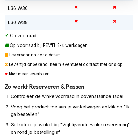
K
L36 W36
i
n
d
L36 W38
e
r
Op voorraad
m
o
Op voorraad bij REV'IT 2-4 werkdagen
t
Leverbaar na deze datum
o
r
Levertijd onbekend, neem eventueel contact met ons op
h
Niet meer leverbaar
e
l
Zo werkt Reserveren & Passen
m
e
Controleer de winkelvoorraad in bovenstaande tabel.
n
Voeg het product toe aan je winkelwagen en klik op "Ik
S
ga bestellen".
c
o
Selecteer je winkel bij "Vrijblijvende winkelreservering"
o
en rond je bestelling af.
t