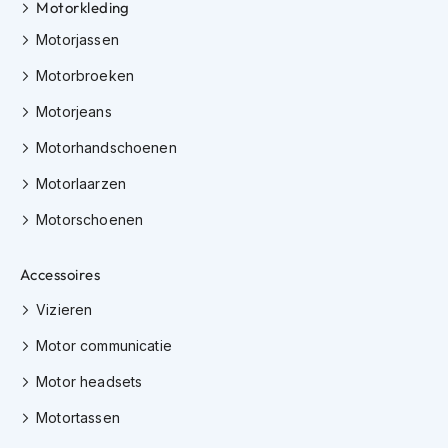
H
Motorkleding
e
Motorjassen
r
e
Motorbroeken
n
s
Motorjeans
c
o
Motorhandschoenen
o
t
Motorlaarzen
e
r
Motorschoenen
h
e
l
Accessoires
m
Vizieren
e
n
Motor communicatie
D
Motor headsets
a
m
Motortassen
e
s