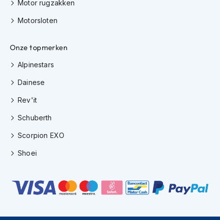
Motor rugzakken
s
c
Motorsloten
o
o
t
Onze topmerken
e
r
Alpinestars
h
e
Dainese
l
Rev'it
m
e
Schuberth
n
Scorpion EXO
K
i
Shoei
n
d
e
r
s
c
o