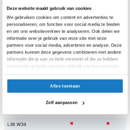
h
L34 W32
e
Deze website maakt gebruik van cookies
l
We gebruiken cookies om content en advertenties te
L34 W33
m
e
personaliseren, om functies voor social media te bieden
n
L34 W34
en om ons websiteverkeer te analyseren. Ook delen we
informatie over je gebruik van onze site met onze
D
L34 W36
partners voor social media, adverteren en analyse. Deze
a
m
partners kunnen deze gegevens combineren met andere
e
L34 W38
informatie die je aan ze hebt verstrekt of die ze hebben
s
verzameld op basis van jouw gebruik van hun services.
m
L36 W30
o
t
L36 W31
o
Alles toestaan
r
h
L36 W32
e
Zelf aanpassen
l
L36 W33
m
e
n
L36 W34