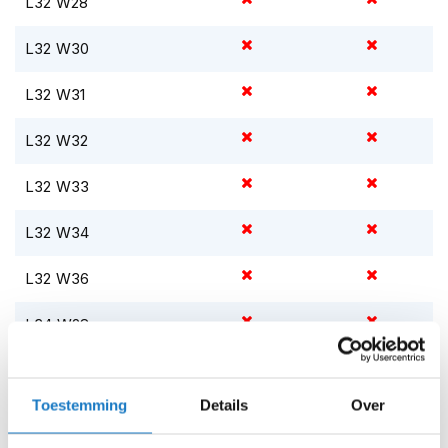
L32 W28
i
p
L32 W30
b
a
c
L32 W31
k
h
L32 W32
e
l
m
L32 W33
e
n
L32 W34
H
L32 W36
e
r
e
L34 W28
n
m
L34 W30
o
t
Toestemming
Details
Over
o
L34 W31
r