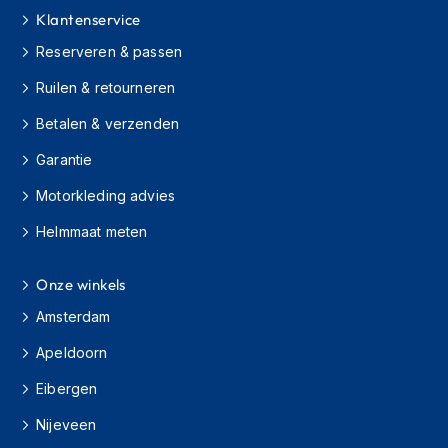
o
Klantenservice
t
e
Reserveren & passen
r
h
Ruilen & retourneren
e
l
Betalen & verzenden
m
e
Garantie
n
Motorkleding advies
S
Helmmaat meten
y
s
t
Onze winkels
e
e
Amsterdam
m
h
Apeldoorn
e
l
Eibergen
m
e
Nijeveen
n