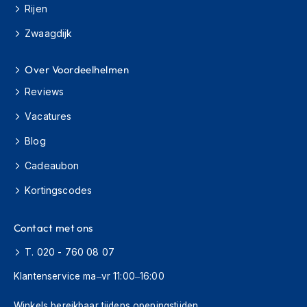
Rijen
J
Zwaagdijk
e
t
h
Over Voordeelhelmen
e
l
Reviews
m
e
Vacatures
n
Blog
I
Cadeaubon
n
t
Kortingscodes
e
g
r
Contact met ons
a
a
T. 020 - 760 08 07
l
h
Klantenservice ma–vr 11:00–16:00
e
l
Winkels bereikbaar tijdens openingstijden