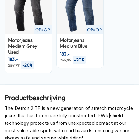
P
i
l
o
t
OP=OP
OP=OP
e
n
Motorjeans
Motorjeans
h
Medium Grey
Medium Blue
e
Used
183,-
l
183,-
-20%
229,99
m
-20%
229,99
e
n
P
i
n
Productbeschrijving
l
o
The Detroit 2 TF is a new generation of stretch motorcycle
c
jeans that has been carefully constructed. PWR|shield
k
technology protects us from unexpected contact at our
h
most vulnerable spots with road hazards, ensuring we are
e
l
always safe and secure while riding!