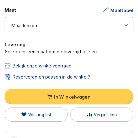
C
a
Maat
Maattabel
r
b
o
n
h
e
Levering:
l
Selecteer een maat om de levertijd te zien
m
e
Bekijk onze winkelvoorraad
n
Reserveren en passen in de winkel?
E
n
d
u
In Winkelwagen
r
o
h
Verlanglijst
Vergelijken
e
l
m
e