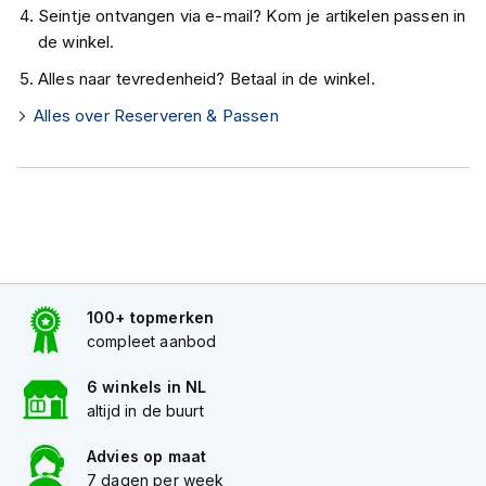
e
Seintje ontvangen via e-mail? Kom je artikelen passen in
r
de winkel.
h
e
Alles naar tevredenheid? Betaal in de winkel.
l
m
Alles over Reserveren & Passen
e
n
B
o
x
e
r
h
e
100+ topmerken
l
compleet aanbod
m
e
6 winkels in NL
n
altijd in de buurt
F
Advies op maat
a
7 dagen per week
s