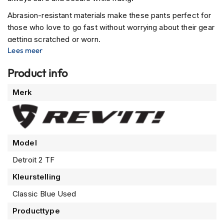
m
Abrasion-resistant materials make these pants perfect for
e
n
those who love to go fast without worrying about their gear
getting scratched or worn.
R
Lees meer
a
The CE-certified protectors are standard on the knees and
c
also on the hips. The specially designed pockets offer
Product info
e
extra safety in a fall while being hardly noticeable when
h
Meer
Merk
riding or walking in the city! In short: The stretch denim look
e
informatie
l
and feel of these pants make it a perfect option for any
m
occasion.
e
n
Model
R
Detroit 2 TF
e
t
Kleurstelling
r
o
Classic Blue Used
h
e
Producttype
l