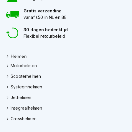
h
i
Gratis verzending
o
vanaf €50 in NL en BE
n
h
30 dagen bedenktijd
e
Flexibel retourbeleid
l
m
e
n
Helmen
Motorhelmen
V
e
Scooterhelmen
s
p
Systeemhelmen
a
h
Jethelmen
e
l
Integraalhelmen
m
e
Crosshelmen
n