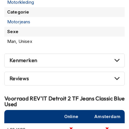
m
Motorkleding
e
Categorie
n
Motorjeans
S
t
Sexe
i
l
Man, Unisex
l
e
m
Kenmerken
o
t
o
Reviews
r
h
e
l
Voorraad
REV'IT Detroit 2 TF Jeans Classic Blue
m
Used
e
n
Online
Amsterdam
F
l