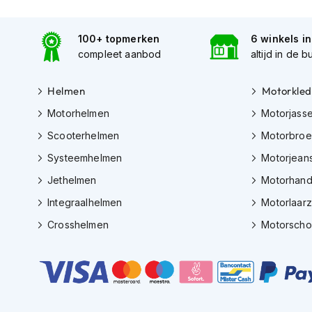
Gore-
Tex
motorbroeken
100+ topmerken
6 winkels i
compleet aanbod
altijd in de b
Kevlar
motorbroeken
Helmen
Motorkled
Cargo
Motorhelmen
Motorjass
motorbroeken
Scooterhelmen
Motorbro
Motorjeans
Systeemhelmen
Motorjean
Motorpakken
Jethelmen
Motorhan
Heren
motorpak
Integraalhelmen
Motorlaar
Dames
Crosshelmen
Motorsch
motorpak
Eendelig
motorpak
Tweedelig