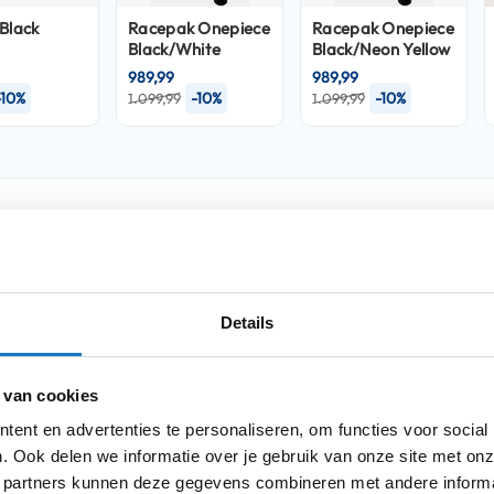
Black
Racepak
Onepiece
Racepak
Onepiece
Black/White
Black/Neon Yellow
989,99
989,99
-10%
-10%
-10%
1.099,99
1.099,99
Product i
Meer
trol Gloves, ontworpen voor de sportieve
Merk
informatie
d, vervaardigd uit hoogwaardig echt leer en
Details
 en handpalmbeveiliging bieden essentiële
orgt voor optimale ventilatie, waardoor je
Model
n. Met verstelbaarheid bij de pols pas je de
 van cookies
Kleurstelling
n zijn deze handschoenen touchscreen-
ent en advertenties te personaliseren, om functies voor social
apparaten zonder ze uit te hoeven doen. Kies
Producttype
. Ook delen we informatie over je gebruik van onze site met onz
 Gloves.
 partners kunnen deze gegevens combineren met andere informat
Categorie