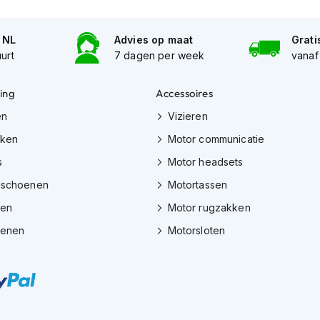
n NL
Advies op maat
Grati
uurt
7 dagen per week
vanaf
ing
Accessoires
en
Vizieren
eken
Motor communicatie
s
Motor headsets
dschoenen
Motortassen
zen
Motor rugzakken
oenen
Motorsloten