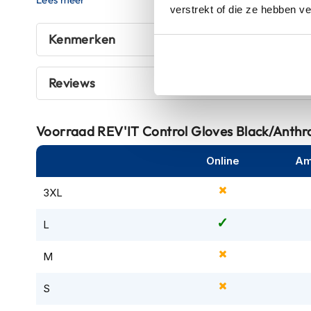
verstrekt of die ze hebben v
kapstok
Motorkleding
Kenmerken
Motorjassen
Heren
Reviews
motorjassen
Dames
motorjassen
Voorraad
REV'IT Control Gloves Black/Anthr
Doorwaai
Online
Am
motorjassen
Waterdichte
3XL
motorjassen
L
Leren
motorjassen
M
Textiele
motorjassen
S
Gore-