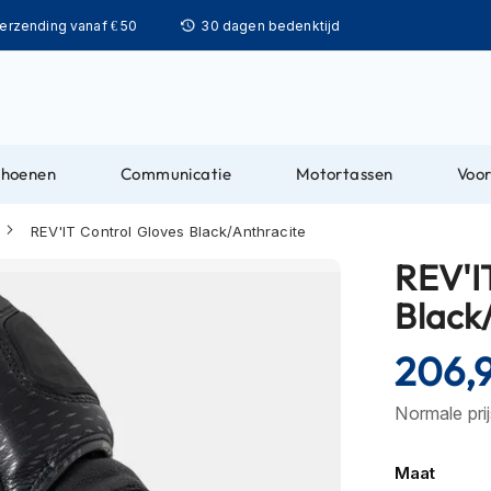
Ga
verzending vanaf € 50
30 dagen bedenktijd
naar
de
inhoud
choenen
Communicatie
Motortassen
Voor
REV'IT Control Gloves Black/Anthracite
REV'I
Black
206,
Normale pri
Maat