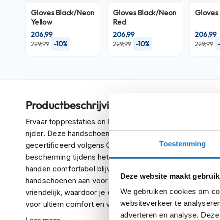
Crosshelmen
Gloves Black/Neon
Gloves Black/Neon
Gloves 
Yellow
Red
Fietshelmen
206,99
206,99
206,99
-10%
-10%
229,99
229,99
229,99
Helm
accessoires
Vizieren
Pinlocks
Tear-
Productbeschrijving
offs
Ervaar topprestaties en bescherming met de REV'IT Con
Crossbrillen
rijder. Deze handschoenen combineren stijl met veilighei
Toestemming
gecertificeerd volgens CE-normen. De knokkelprotectie
Oordoppen
bescherming tijdens het rijden. Het geperforeerde leer z
Onderhoud
handen comfortabel blijven, zelfs tijdens intensieve ritte
helm
Deze website maakt gebruik
handschoenen aan voor de perfecte pasvorm. Bovendie
We gebruiken cookies om cont
vriendelijk, waardoor je eenvoudig toegang hebt tot je 
Helm
websiteverkeer te analyseren
voor ultiem comfort en veiligheid met de REV'IT Control
houder
adverteren en analyse. Deze
&
Lees meer