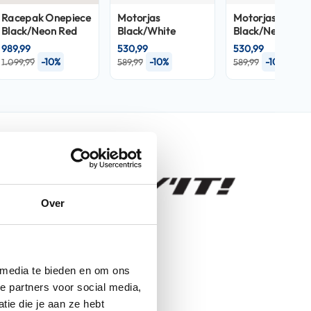
Racepak
Onepiece
Motorjas
Motorjas
Black/Neon Red
Black/White
Black/Neon Red
989,99
530,99
530,99
-10%
-10%
-10%
1.099,99
589,99
589,99
nfo
Over
Control
Gloves Black/Anthracite
 media te bieden en om ons
Handschoenen
e partners voor social media,
ie die je aan ze hebt
Handschoenen