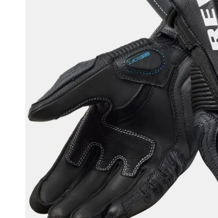
Race
helmen
Retro
helmen
Stille
motorhelmen
Flip
back
helmen
Heren
motorhelmen
Dames
motorhelmen
Kinder
motorhelmen
Scooterhelmen