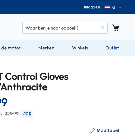
Taal
Inloggen
Winkel
 de motor
Merken
Winkels
Outlet
T Control Gloves
/Anthracite
99
js
229,99
-10%
Maattabel