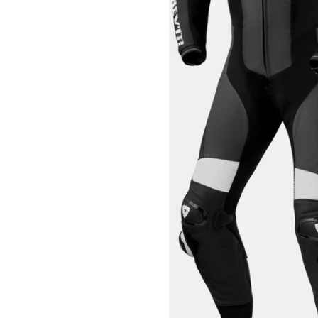
Race
helmen
Retro
helmen
Stille
motorhelmen
Flip
back
helmen
Heren
motorhelmen
Dames
motorhelmen
Kinder
motorhelmen
Scooterhelmen