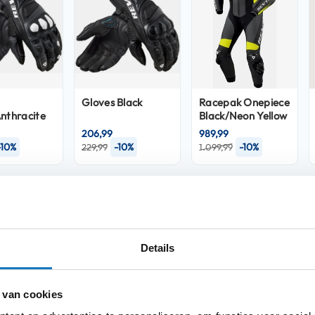
Gloves Black
Racepak
Onepiece
nthracite
Black/Neon Yellow
206,99
989,99
-10%
-10%
-10%
229,99
1.099,99
Product i
Details
Meer
erlangt, presenteert REV'IT het Control
Merk
informatie
waliteit en is ontworpen voor de serieuze
volledige stretch biedt het pak niet alleen
 van cookies
ingsvrijheid.
Model