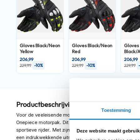
Crosshelmen
Fietshelmen
Helm
accessoires
Vizieren
Gloves Black/Neon
Gloves Black/Neon
Gloves
Yellow
Red
Black/A
Pinlocks
206,99
206,99
206,99
Tear-
-10%
-10%
229,99
229,99
229,99
offs
Crossbrillen
Oordoppen
Productbeschrijving
Onderhoud
Toestemming
helm
Voor de veeleisende motorrijder die ultieme prestaties v
Onepiece motorpak. Dit pak belichaamt compromisloze k
Helm
sportieve rijder. Met zijn samenstelling van echt leer en 
houder
Deze website maakt gebruik
een indrukwekkende uitstraling maar ook optimale beweg
&