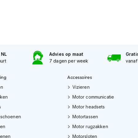
n NL
Advies op maat
Grati
uurt
7 dagen per week
vanaf
ing
Accessoires
en
Vizieren
eken
Motor communicatie
s
Motor headsets
dschoenen
Motortassen
zen
Motor rugzakken
oenen
Motorsloten