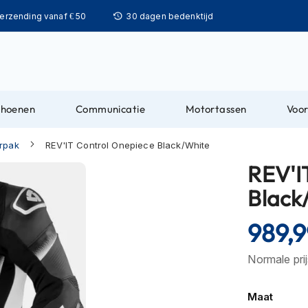
Ga
verzending vanaf € 50
30 dagen bedenktijd
naar
de
inhoud
choenen
Communicatie
Motortassen
Voor
rpak
REV'IT Control Onepiece Black/White
REV'I
Black
989,9
Normale pri
Maat