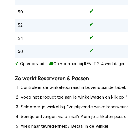
Tex
50
motorjassen
Motorbroeken
52
Heren
motorbroeken
54
Dames
56
motorbroeken
Doorwaai
Op voorraad
Op voorraad bij REV'IT 2-4 werkdagen
motorbroeken
Zo werkt Reserveren & Passen
Waterdichte
motorbroeken
Controleer de winkelvoorraad in bovenstaande tabel.
Leren
Voeg het product toe aan je winkelwagen en klik op "I
motorbroeken
Selecteer je winkel bij "Vrijblijvende winkelreservering
Textiel
Seintje ontvangen via e-mail? Kom je artikelen passen
motorbroeken
Alles naar tevredenheid? Betaal in de winkel.