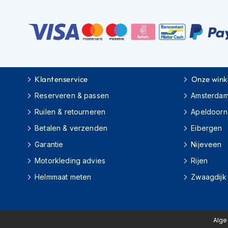
motorpak
Motorhoodies
Regenkleding
Onderkleding
Balaclavas
Klantenservice
Onze wink
en
helmmutsen
Reserveren & passen
Amsterda
Koelvesten
Ruilen & retourneren
Apeldoorn
Motorsokken
Betalen & verzenden
Eibergen
Garantie
Nijeveen
Nekwarmers
en
Motorkleding advies
Rijen
windcollars
Helmmaat meten
Zwaagdijk
Verwarmde
onderkleding
Protectie
Alg