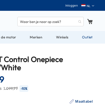
Taal
Inloggen
Winkel
 de motor
Merken
Winkels
Outlet
T Control Onepiece
/White
9
js
1.099,99
-10%
Maattabel