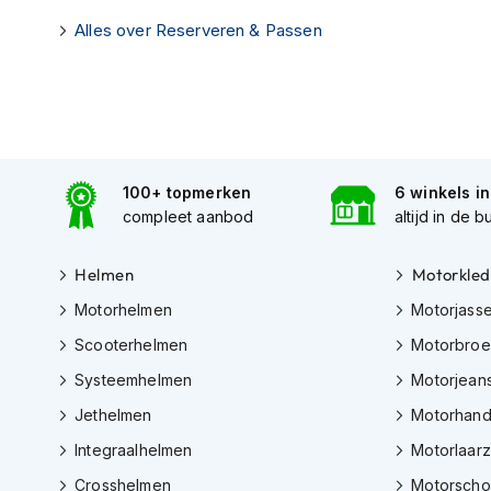
Gore-
Alles over Reserveren & Passen
Tex
motorbroeken
Kevlar
motorbroeken
Cargo
motorbroeken
100+ topmerken
6 winkels i
compleet aanbod
altijd in de b
Motorjeans
Motorpakken
Helmen
Motorkled
Heren
Motorhelmen
Motorjass
motorpak
Scooterhelmen
Motorbro
Dames
motorpak
Systeemhelmen
Motorjean
Eendelig
Jethelmen
Motorhan
motorpak
Integraalhelmen
Motorlaar
Tweedelig
Crosshelmen
Motorsch