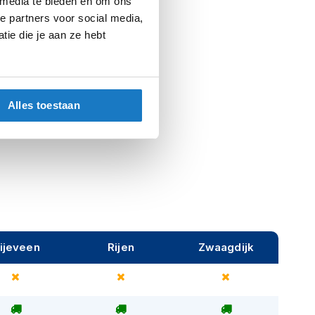
 media te bieden en om ons
e partners voor social media,
Onepiece Black/White
ie die je aan ze hebt
Motorkleding
Motorpakken
Alles toestaan
ijeveen
Rijen
Zwaagdijk