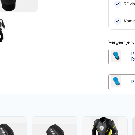
Vergeet je r
R
R
R