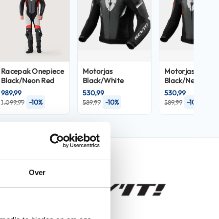
Racepak
Onepiece
Motorjas
Motorjas
Black/Neon Red
Black/White
Black/Neon Red
989,99
530,99
530,99
-10%
-10%
-10%
1.099,99
589,99
589,99
nfo
Over
Control