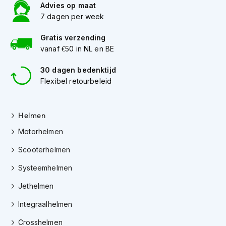
h
Advies op maat
e
7 dagen per week
l
m
Gratis verzending
e
vanaf €50 in NL en BE
n
30 dagen bedenktijd
D
a
Flexibel retourbeleid
m
e
s
Helmen
m
o
Motorhelmen
t
o
Scooterhelmen
r
h
Systeemhelmen
e
l
Jethelmen
m
Integraalhelmen
e
n
Crosshelmen