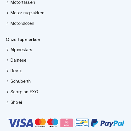
e
Motortassen
r
h
Motor rugzakken
e
Motorsloten
l
m
e
Onze topmerken
n
Alpinestars
B
o
Dainese
x
e
Rev'it
r
h
Schuberth
e
l
Scorpion EXO
m
e
Shoei
n
F
a
s