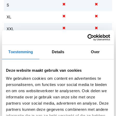
m
S
e
n
XL
S
t
XXL
i
l
Op voorraad
l
e
Op voorraad bij REV'IT 2-4 werkdagen
m
Toestemming
Details
Over
o
Leverbaar na deze datum
t
Levertijd onbekend, neem eventueel contact met ons op
o
Deze website maakt gebruik van cookies
r
Niet meer leverbaar
h
We gebruiken cookies om content en advertenties te
e
Zo werkt Reserveren & Passen
personaliseren, om functies voor social media te bieden
l
m
en om ons websiteverkeer te analyseren. Ook delen we
Controleer de winkelvoorraad in bovenstaande tabel.
e
informatie over je gebruik van onze site met onze
Voeg het product toe aan je winkelwagen en klik op "Ik
n
partners voor social media, adverteren en analyse. Deze
ga bestellen".
partners kunnen deze gegevens combineren met andere
F
Selecteer je winkel bij "Vrijblijvende winkelreservering"
l
informatie die je aan ze hebt verstrekt of die ze hebben