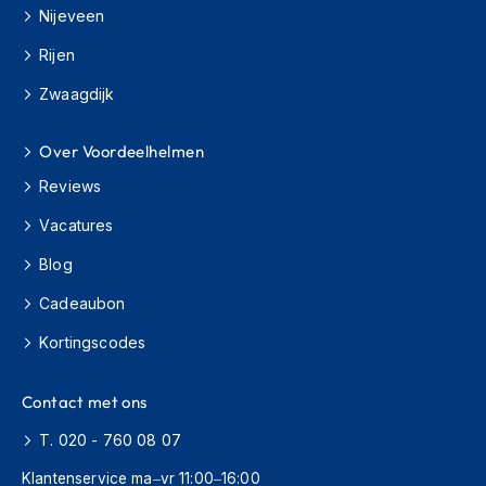
H
Nijeveen
e
r
Rijen
e
n
Zwaagdijk
s
c
o
Over Voordeelhelmen
o
Reviews
t
e
Vacatures
r
h
Blog
e
l
Cadeaubon
m
e
Kortingscodes
n
D
Contact met ons
a
m
T. 020 - 760 08 07
e
Klantenservice ma–vr 11:00–16:00
s