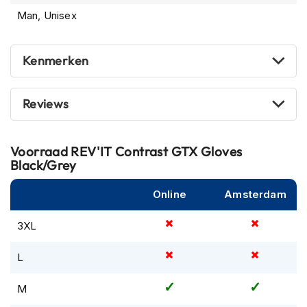
m
Man, Unisex
e
n
Kenmerken
R
a
c
e
Reviews
h
e
l
Voorraad
REV'IT Contrast GTX Gloves
m
Black/Grey
e
n
Online
Amsterdam
R
e
3XL
t
r
L
o
h
e
M
l