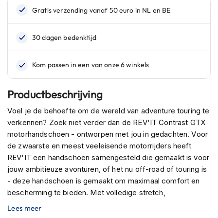
n
H
e
l
m
e
n
m
e
Productbeschrijving
t
z
Voel je de behoefte om de wereld van adventure touring te
o
verkennen? Zoek niet verder dan de REV'IT Contrast GTX
n
motorhandschoen - ontworpen met jou in gedachten. Voor
n
de zwaarste en meest veeleisende motorrijders heeft
e
v
REV'IT een handschoen samengesteld die gemaakt is voor
i
jouw ambitieuze avonturen, of het nu off-road of touring is
z
- deze handschoen is gemaakt om maximaal comfort en
i
bescherming te bieden. Met volledige stretch,
e
r
knokkelbescherming en versterkte padding bij de palm
Lees meer
worden hoge eisen gesteld. Het
GORE-TEX®-membraan