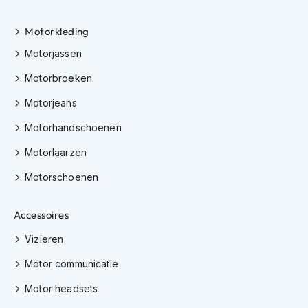
K
i
Motorkleding
n
d
Motorjassen
e
r
Motorbroeken
m
o
Motorjeans
t
Motorhandschoenen
o
r
Motorlaarzen
h
e
Motorschoenen
l
m
e
Accessoires
n
Vizieren
S
c
Motor communicatie
o
o
Motor headsets
t