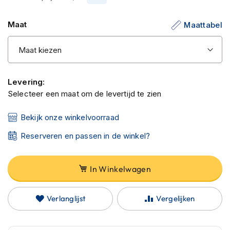
C
afbeeldingen-
a
gallerij
r
Maat
Maattabel
b
o
n
h
e
l
Levering:
m
Selecteer een maat om de levertijd te zien
e
n
Bekijk onze winkelvoorraad
E
Reserveren en passen in de winkel?
n
d
u
In Winkelwagen
r
o
h
Verlanglijst
Vergelijken
e
l
m
e