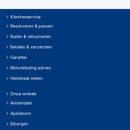
h
i
o
Klantenservice
n
Reserveren & passen
h
e
Ruilen & retourneren
l
m
Betalen & verzenden
e
n
Garantie
V
Motorkleding advies
e
s
Helmmaat meten
p
a
h
Onze winkels
e
Amsterdam
l
m
Apeldoorn
e
n
Eibergen