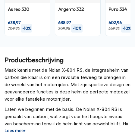
P
i
Aureo 330
Argento 332
Puro 324
l
o
638,97
638,97
602,96
t
-10%
-10%
-10%
709,96
709,96
669,95
e
n
h
e
l
Productbeschrijving
m
e
Maak kennis met de Nolan X-804 RS, de integraalhelm van
n
carbon die klaar is om een revolutie teweeg te brengen in
P
de wereld van het motorrijden. Met zijn sportieve design en
i
geavanceerde functies is deze helm de perfecte metgezel
n
voor elke fanatieke motorrijder.
l
o
Laten we beginnen met de basis. De Nolan X-804 RS is
c
gemaakt van carbon, wat zorgt voor het hoogste niveau
k
h
van bescherming terwijl de helm licht van gewicht blijft. Hij
e
Lees meer
wordt geleverd in vier maten buitenschaal, dus de perfecte
l