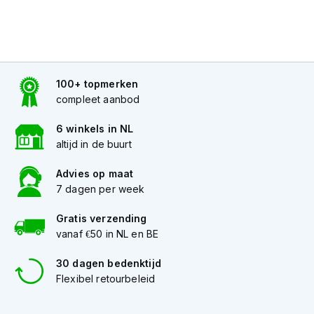
K
i
n
d
e
r
100+ topmerken
m
compleet aanbod
o
t
6 winkels in NL
o
Gratis donker getint vizier meegeleverd.
r
altijd in de buurt
h
e
Advies op maat
l
7 dagen per week
m
e
Gratis verzending
n
vanaf €50 in NL en BE
S
30 dagen bedenktijd
c
o
Flexibel retourbeleid
o
t