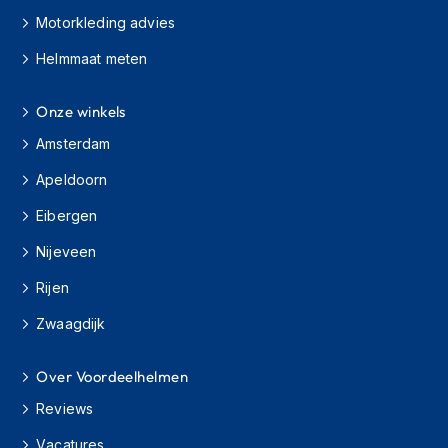
s
Motorkleding advies
c
o
Helmmaat meten
o
t
e
Onze winkels
r
Amsterdam
h
e
Apeldoorn
l
m
Eibergen
e
n
Nijeveen
K
Rijen
i
n
Zwaagdijk
d
e
Over Voordeelhelmen
r
s
Reviews
c
o
Vacatures