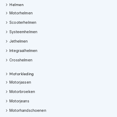
e
Helmen
r
h
Motorhelmen
e
l
Scooterhelmen
m
e
Systeemhelmen
n
Jethelmen
B
Integraalhelmen
o
x
Crosshelmen
e
r
h
Motorkleding
e
l
Motorjassen
m
e
Motorbroeken
n
Motorjeans
F
Motorhandschoenen
a
s