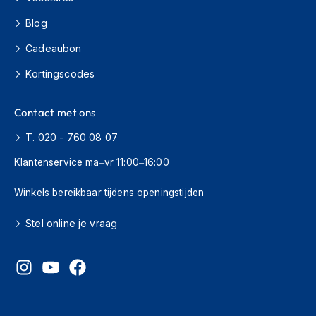
o
t
Blog
e
r
Cadeaubon
h
e
Kortingscodes
l
m
e
Contact met ons
n
T. 020 - 760 08 07
S
Klantenservice ma–vr 11:00–16:00
y
s
t
Winkels bereikbaar tijdens openingstijden
e
e
Stel online je vraag
m
h
e
l
m
e
n