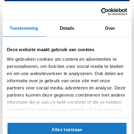
i
XXS (54cm)
Dus, collega-rijders, waarom zou je genoegen nemen met
20-08-2026
20-08-2026
p
gewoon als je ook buitengewoon kunt hebben met de
b
XS (55cm)
a
Nolan X-804 RS? Het is tijd om een stapje verder te gaan
c
Toestemming
Details
Over
en een helm te ervaren die niet alleen veilig en comfortabel
k
S (56cm)
is, maar ook stijlvol en geavanceerd. Laat je niet in de
h
steek, koop vandaag nog je Nolan X-804 RS en rijd vol
e
M (58cm)
Deze website maakt gebruik van cookies
l
vertrouwen en flair de zonsondergang tegemoet.
m
We gebruiken cookies om content en advertenties te
e
L (60cm)
personaliseren, om functies voor social media te bieden
n
en om ons websiteverkeer te analyseren. Ook delen we
XL (62cm)
H
informatie over je gebruik van onze site met onze
e
partners voor social media, adverteren en analyse. Deze
r
XXL (64cm)
partners kunnen deze gegevens combineren met andere
e
n
informatie die je aan ze hebt verstrekt of die ze hebben
XXXL (65cm)
m
verzameld op basis van jouw gebruik van hun services.
o
Op voorraad
t
o
Op voorraad bij Nolan 2-4 werkdagen
Alles toestaan
r