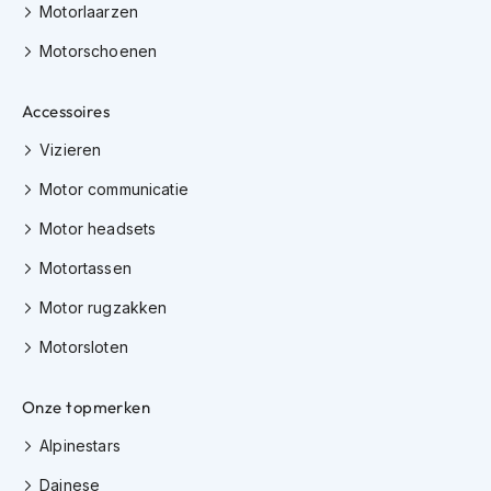
Motorlaarzen
h
i
Motorschoenen
o
n
h
Accessoires
e
l
Vizieren
m
e
Motor communicatie
n
Motor headsets
V
e
Motortassen
s
Motor rugzakken
p
a
Motorsloten
h
e
l
Onze topmerken
m
e
Alpinestars
n
Dainese