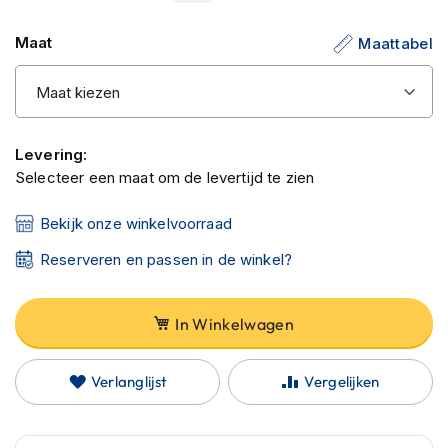
C
de
a
Maat
Maattabel
r
afbeeldingen-
b
gallerij
o
n
h
e
Levering:
l
m
Selecteer een maat om de levertijd te zien
e
n
Bekijk onze winkelvoorraad
E
Reserveren en passen in de winkel?
n
d
u
In Winkelwagen
r
o
h
Verlanglijst
Vergelijken
e
l
m
e