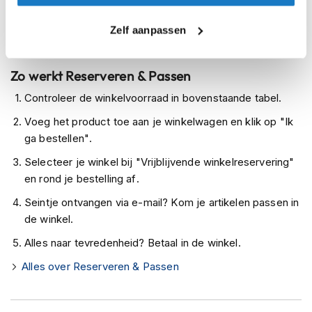
h
Leverbaar na deze datum
e
Levertijd onbekend, neem eventueel contact met ons op
l
Zelf aanpassen
m
Niet meer leverbaar
e
n
Zo werkt Reserveren & Passen
D
Controleer de winkelvoorraad in bovenstaande tabel.
a
Voeg het product toe aan je winkelwagen en klik op "Ik
m
e
ga bestellen".
s
Selecteer je winkel bij "Vrijblijvende winkelreservering"
m
o
en rond je bestelling af.
t
Seintje ontvangen via e-mail? Kom je artikelen passen in
o
r
de winkel.
h
Alles naar tevredenheid? Betaal in de winkel.
e
l
Alles over Reserveren & Passen
m
e
n