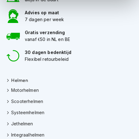
i
p
Advies op maat
b
7 dagen per week
a
c
Gratis verzending
k
vanaf €50 in NL en BE
h
e
l
30 dagen bedenktijd
m
Flexibel retourbeleid
e
n
Helmen
H
e
Motorhelmen
r
e
Scooterhelmen
n
m
Systeemhelmen
o
t
Jethelmen
o
r
Integraalhelmen