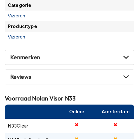
P
Categorie
i
l
Vizieren
o
t
Producttype
e
Vizieren
n
h
e
l
Kenmerken
m
e
n
Reviews
P
i
n
Voorraad
Nolan Visor N33
l
o
Online
Amsterdam
c
k
N33Clear
h
e
l