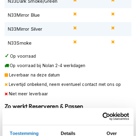
N33Dark Smoke/Green
m
e
N33Mirror Blue
n
R
N33Mirror Silver
a
c
N33Smoke
e
h
Op voorraad
e
l
Op voorraad bij Nolan 2-4 werkdagen
m
e
Leverbaar na deze datum
n
Levertijd onbekend, neem eventueel contact met ons op
R
Niet meer leverbaar
e
t
Zo werkt Reserveren & Passen
r
o
Controleer de winkelvoorraad in bovenstaande tabel.
h
Voeg het product toe aan je winkelwagen en klik op "Ik
e
l
ga bestellen".
Toestemming
Details
Over