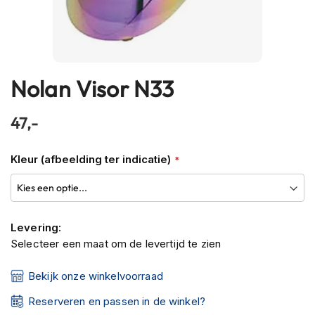
h
e
l
m
e
n
Nolan Visor N33
Ga
naar
B
het
l
47,-
u
begin
e
van
t
Kleur (afbeelding ter indicatie)
de
o
o
afbeeldingen-
t
gallerij
h
h
Levering:
e
Selecteer een maat om de levertijd te zien
l
m
Bekijk onze winkelvoorraad
e
n
Reserveren en passen in de winkel?