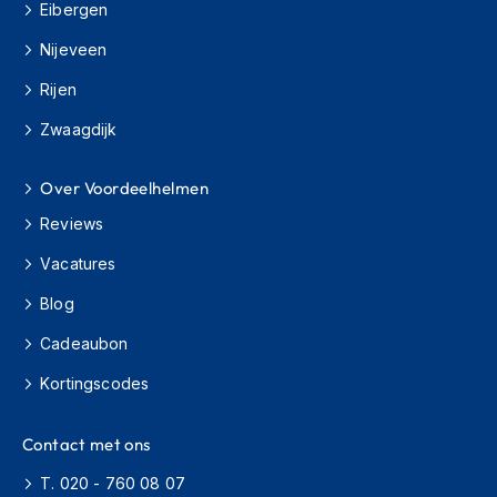
Eibergen
h
i
Nijeveen
o
n
Rijen
h
e
Zwaagdijk
l
m
e
Over Voordeelhelmen
n
Reviews
V
Vacatures
e
s
Blog
p
a
Cadeaubon
h
e
Kortingscodes
l
m
e
Contact met ons
n
T. 020 - 760 08 07