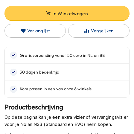
C
a
r
In Winkelwagen
b
o
n
Verlanglijst
Vergelijken
h
e
l
m
e
n
E
n
d
u
r
o
Productbeschrijving
h
e
Op deze pagina kan je een extra vizier of vervangingsvizier
l
voor je Nolan N33 (Standaard en EVO) helm kopen.
m
e