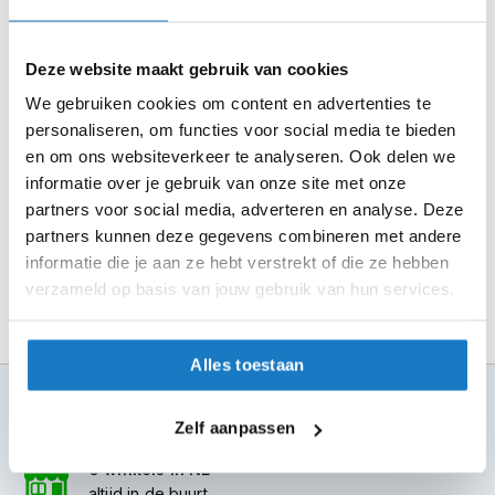
m
e
Selecteer je winkel bij "Vrijblijvende winkelreservering"
n
en rond je bestelling af.
Deze website maakt gebruik van cookies
S
Seintje ontvangen via e-mail? Kom je artikelen passen in
We gebruiken cookies om content en advertenties te
t
de winkel.
personaliseren, om functies voor social media te bieden
i
l
Alles naar tevredenheid? Betaal in de winkel.
en om ons websiteverkeer te analyseren. Ook delen we
l
informatie over je gebruik van onze site met onze
Alles over Reserveren & Passen
e
partners voor social media, adverteren en analyse. Deze
m
partners kunnen deze gegevens combineren met andere
o
t
informatie die je aan ze hebt verstrekt of die ze hebben
o
verzameld op basis van jouw gebruik van hun services.
r
h
e
l
Alles toestaan
m
100+ topmerken
e
compleet aanbod
n
Zelf aanpassen
6 winkels in NL
F
l
altijd in de buurt