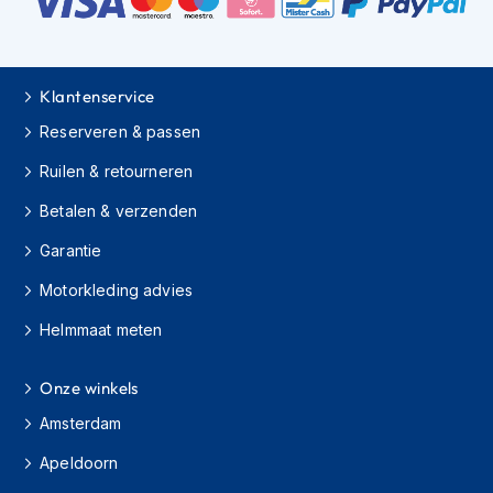
e
r
h
e
l
Klantenservice
m
e
Reserveren & passen
n
Ruilen & retourneren
B
Betalen & verzenden
o
x
Garantie
e
r
Motorkleding advies
h
e
Helmmaat meten
l
m
e
Onze winkels
n
Amsterdam
F
Apeldoorn
a
s