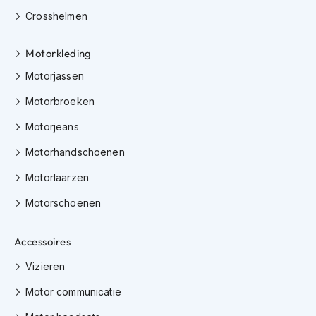
h
Crosshelmen
e
l
m
Motorkleding
e
n
Motorjassen
D
Motorbroeken
a
m
Motorjeans
e
s
Motorhandschoenen
m
Motorlaarzen
o
t
Motorschoenen
o
r
h
Accessoires
e
l
Vizieren
m
e
Motor communicatie
n