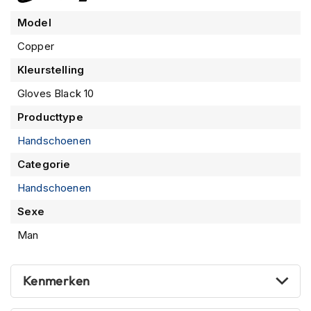
m
Model
e
n
Copper
R
Kleurstelling
a
c
Gloves Black 10
e
h
Producttype
e
Handschoenen
l
m
Categorie
e
n
Handschoenen
R
Sexe
e
Man
t
r
o
h
Kenmerken
e
l