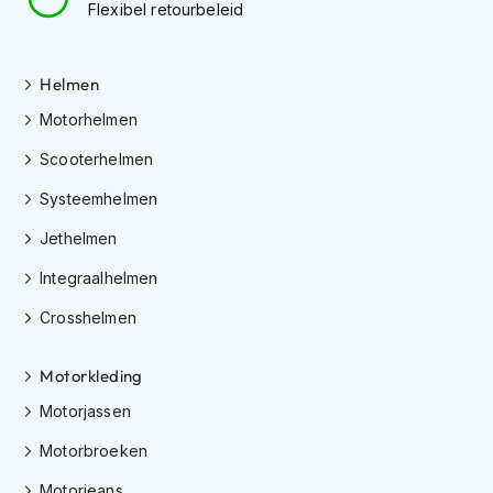
Flexibel retourbeleid
K
i
n
d
Helmen
e
Motorhelmen
r
m
Scooterhelmen
o
t
Systeemhelmen
o
r
Jethelmen
h
e
Integraalhelmen
l
m
Crosshelmen
e
n
Motorkleding
S
Motorjassen
c
o
Motorbroeken
o
t
Motorjeans