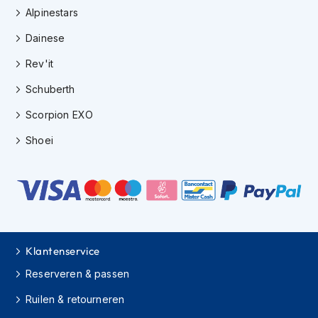
h
Alpinestars
i
o
Dainese
n
Rev'it
h
e
Schuberth
l
m
Scorpion EXO
e
n
Shoei
V
e
s
p
a
h
e
Klantenservice
l
m
Reserveren & passen
e
n
Ruilen & retourneren