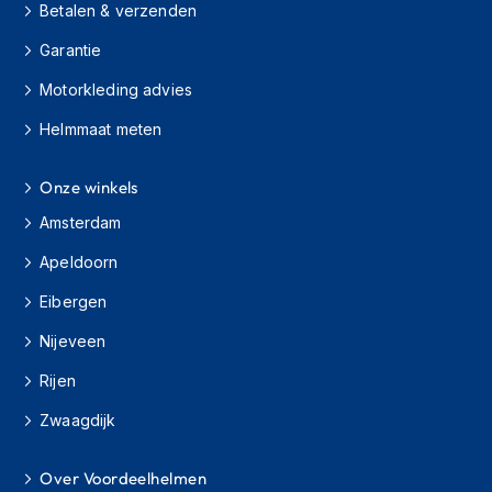
H
Betalen & verzenden
e
r
Garantie
e
n
Motorkleding advies
s
Helmmaat meten
c
o
o
Onze winkels
t
e
Amsterdam
r
h
Apeldoorn
e
l
Eibergen
m
e
Nijeveen
n
Rijen
D
Zwaagdijk
a
m
e
Over Voordeelhelmen
s