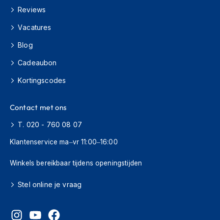
s
Reviews
c
o
Vacatures
o
t
Blog
e
Cadeaubon
r
h
Kortingscodes
e
l
m
Contact met ons
e
n
T. 020 - 760 08 07
K
Klantenservice ma–vr 11:00–16:00
i
n
Winkels bereikbaar tijdens openingstijden
d
e
Stel online je vraag
r
s
c
o