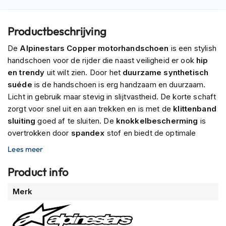
P
i
l
Productbeschrijving
o
t
De
Alpinestars Copper motorhandschoen
is een stylish
e
handschoen voor de rijder die naast veiligheid er ook
hip
n
h
en trendy
uit wilt zien. Door het
duurzame synthetisch
e
suéde
is de handschoen is erg handzaam en duurzaam.
l
Licht in gebruik maar stevig in slijtvastheid. De korte schaft
m
e
zorgt voor snel uit en aan trekken en is met de
klittenband
n
sluiting
goed af te sluiten. De
knokkelbescherming
is
overtrokken door
spandex
stof en biedt de optimale
P
veiligheid die ieder rijder nodig heeft.
i
Lees meer
n
l
Product info
o
c
Meer
Merk
k
informatie
h
e
l