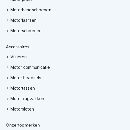
e
r
Motorhandschoenen
h
e
Motorlaarzen
l
m
Motorschoenen
e
n
Accessoires
B
Vizieren
o
x
Motor communicatie
e
r
Motor headsets
h
e
Motortassen
l
m
Motor rugzakken
e
n
Motorsloten
F
a
Onze topmerken
s