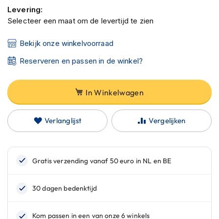
C
Levering:
a
Selecteer een maat om de levertijd te zien
r
b
o
Bekijk onze winkelvoorraad
n
h
Reserveren en passen in de winkel?
e
l
m
In Winkelwagen
e
n
Verlanglijst
Vergelijken
E
n
d
u
r
o
h
e
l
m
e