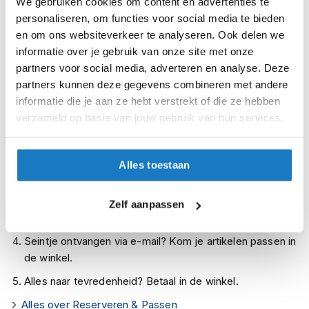
We gebruiken cookies om content en advertenties te
Op voorraad
i
personaliseren, om functies voor social media te bieden
p
Op voorraad bij Alpinestars leverbaar vanaf 18 augustus
en om ons websiteverkeer te analyseren. Ook delen we
b
Leverbaar na deze datum
a
informatie over je gebruik van onze site met onze
c
Levertijd onbekend, neem eventueel contact met ons op
partners voor social media, adverteren en analyse. Deze
k
partners kunnen deze gegevens combineren met andere
Niet meer leverbaar
h
informatie die je aan ze hebt verstrekt of die ze hebben
e
Zo werkt Reserveren & Passen
l
verzameld op basis van jouw gebruik van hun services.
m
Controleer de winkelvoorraad in bovenstaande tabel.
e
n
Voeg het product toe aan je winkelwagen en klik op "Ik
Alles toestaan
ga bestellen".
H
e
Selecteer je winkel bij "Vrijblijvende winkelreservering"
Zelf aanpassen
r
en rond je bestelling af.
e
n
Seintje ontvangen via e-mail? Kom je artikelen passen in
m
de winkel.
o
t
Alles naar tevredenheid? Betaal in de winkel.
o
r
Alles over Reserveren & Passen