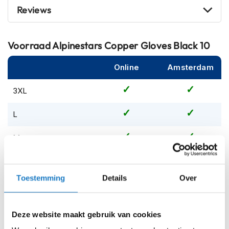
m
Reviews
e
n
S
Voorraad
Alpinestars Copper Gloves Black 10
t
i
Online
Amsterdam
l
l
3XL
e
m
o
L
t
o
M
r
h
e
S
l
m
Toestemming
Details
Over
XL
e
n
XXL
Deze website maakt gebruik van cookies
F
l