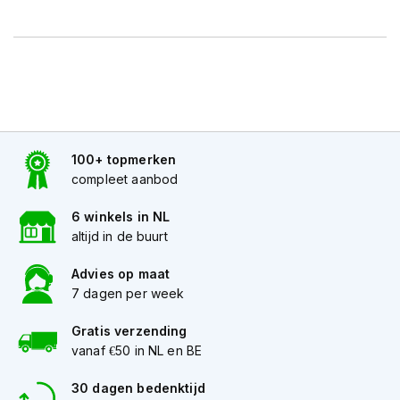
h
e
l
m
e
n
D
a
m
100+ topmerken
e
compleet aanbod
s
m
6 winkels in NL
o
altijd in de buurt
t
o
Advies op maat
r
7 dagen per week
h
e
l
Gratis verzending
m
vanaf €50 in NL en BE
e
n
30 dagen bedenktijd