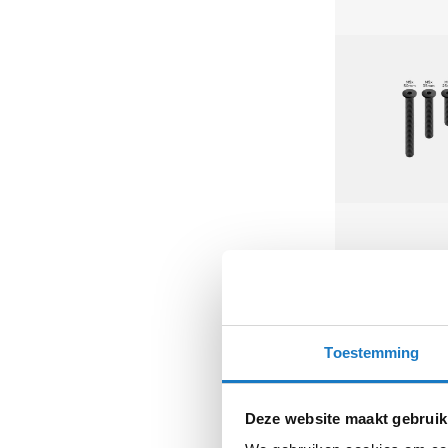
kapstok
Motorkleding
Motorjassen
Heren
motorjassen
Dames
motorjassen
Doorwaai
motorjassen
Waterdichte
Quad Lock
Pro Screw Set
motorjassen
7,99
Leren
Toestemming
motorjassen
Textiele
motorjassen
Deze website maakt gebruik
Gore-