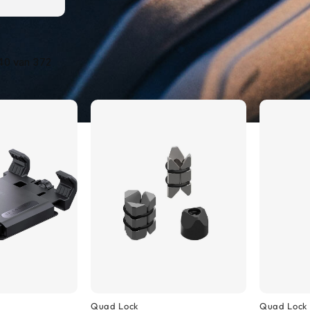
40
van
372
Quad Lock
Quad Lock