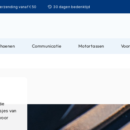
Ga
verzending vanaf € 50
30 dagen bedenktijd
naar
de
inhoud
choenen
Communicatie
Motortassen
Voor
tie
sjes van
voor