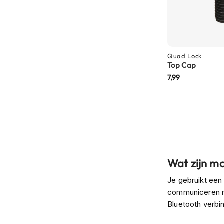
motorpak
Motorhoodies
Regenkleding
Onderkleding
Quad Lock
Top Cap
Balaclavas
7,99
en
helmmutsen
Koelvesten
Motorsokken
Nekwarmers
en
Wat zijn m
windcollars
Je gebruikt een
Verwarmde
communiceren me
onderkleding
Bluetooth verbi
Protectie