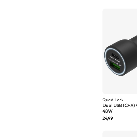
Crosshelmen
Fietshelmen
Helm
accessoires
Vizieren
Pinlocks
Tear-
offs
Crossbrillen
Oordoppen
Quad Lock
Onderhoud
Dual USB (C+A)
helm
48W
24,99
Helm
houder
&