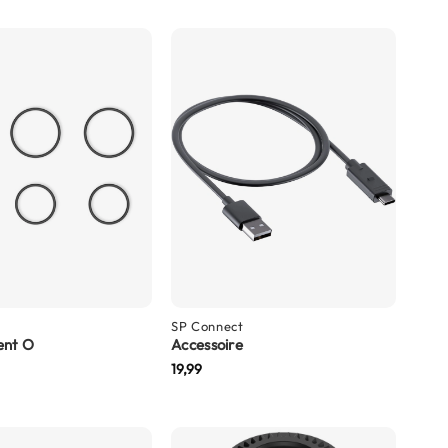
SP Connect
ent O
Accessoire
19,99