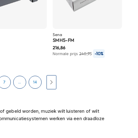
Sena
SMH5-FM
216,86
-10%
Normale prijs
240,95
teel pagina
Pagina
Pagina
Pagina
Volgende
7
...
14
f gebeld worden, muziek wilt luisteren of wilt
rcommunicatiesystemen werken via een draadloze