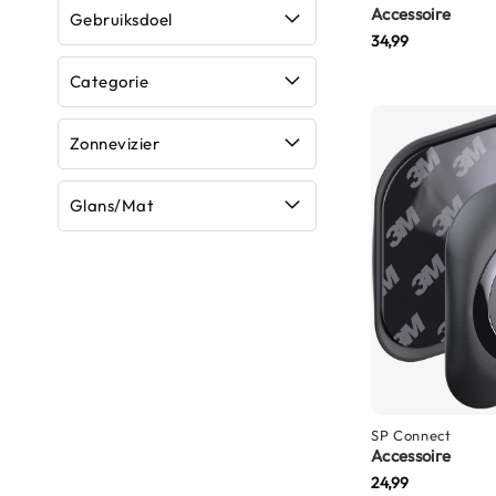
Accessoire
Gebruiksdoel
Boxer
34,99
helmen
Categorie
Fashion
helmen
Zonnevizier
Vespa
helmen
Glans/Mat
Heren
scooterhelmen
Dames
scooterhelmen
Kinder
scooterhelmen
Systeemhelmen
SP Connect
Jethelmen
Accessoire
24,99
Integraalhelmen