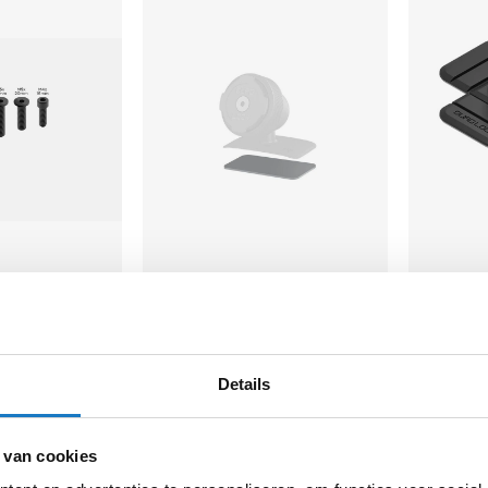
Quad Lock
Quad Lock
Replacement Adhesive Car
360 Flexib
Mount Pad
15,-
7,99
Details
 van cookies