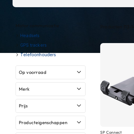
Race
helmen
Retro
Motor communicatie
Producten
113
-
1
helmen
Headsets
Stille
GPS trackers
motorhelmen
Telefoonhouders
Flip
back
helmen
Op voorraad
Heren
motorhelmen
Merk
Dames
Prijs
motorhelmen
Kinder
Producteigenschappen
motorhelmen
SP Connect
Scooterhelmen