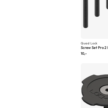
Gore-
Tex
motorbroeken
Kevlar
motorbroeken
Cargo
motorbroeken
Quad Lock
Screw Set Pro 2 
Motorjeans
10,-
Motorpakken
Heren
motorpak
Dames
motorpak
Eendelig
motorpak
Tweedelig