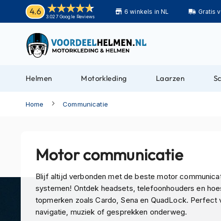
Helmen
4.6
6 winkels in NL
Gratis 
Motorhelmen
3.027 Google Reviews
Adventure
helmen
Bluetooth
helmen
Helmen
Motorkleding
Laarzen
S
Carbon
helmen
Home
Communicatie
Enduro
helmen
Helmen
Motor communicatie
met
zonnevizier
Blijf altijd verbonden met de beste motor communica
Pilotenhelmen
systemen! Ontdek headsets, telefoonhouders en hoe
topmerken zoals Cardo, Sena en QuadLock. Perfect 
Pinlock
navigatie, muziek of gesprekken onderweg.
helmen