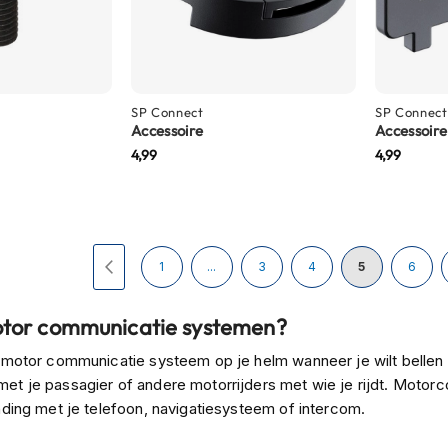
SP Connect
SP Connect
Accessoire
Accessoire
4,99
4,99
Pagina
Pagina
Vorige
Pagina
Pagina
Pagina
U lees momen
Pagina
1
...
3
4
5
6
otor communicatie systemen?
 motor communicatie systeem op je helm wanneer je wilt bellen o
t je passagier of andere motorrijders met wie je rijdt. Moto
nding met je telefoon, navigatiesysteem of intercom.