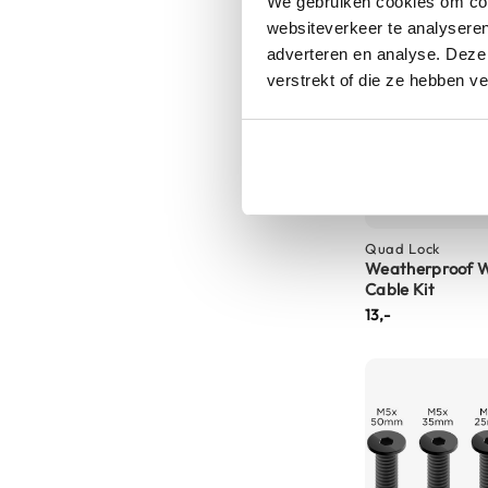
We gebruiken cookies om cont
Tex
websiteverkeer te analyseren
motorjassen
adverteren en analyse. Deze
verstrekt of die ze hebben v
Motorbroeken
Heren
motorbroeken
Dames
motorbroeken
Doorwaai
Quad Lock
motorbroeken
Weatherproof W
Cable Kit
Waterdichte
13,-
motorbroeken
Leren
motorbroeken
Textiel
motorbroeken