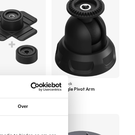
Quad Lock
le Adhesive Base
360 Single Pivot Arm
15,-
Over