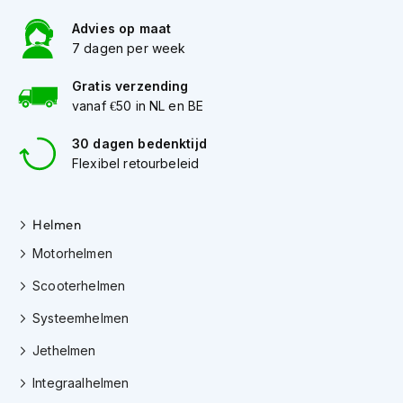
o
t
Advies op maat
e
7 dagen per week
r
h
Gratis verzending
e
vanaf €50 in NL en BE
l
m
e
30 dagen bedenktijd
n
Flexibel retourbeleid
S
y
Helmen
s
t
Motorhelmen
e
e
Scooterhelmen
m
h
Systeemhelmen
e
l
Jethelmen
m
e
Integraalhelmen
n