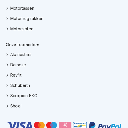
m
e
Motortassen
n
Motor rugzakken
C
Motorsloten
r
o
s
Onze topmerken
s
h
Alpinestars
e
l
Dainese
m
e
Rev'it
n
Schuberth
F
i
Scorpion EXO
e
t
Shoei
s
h
e
l