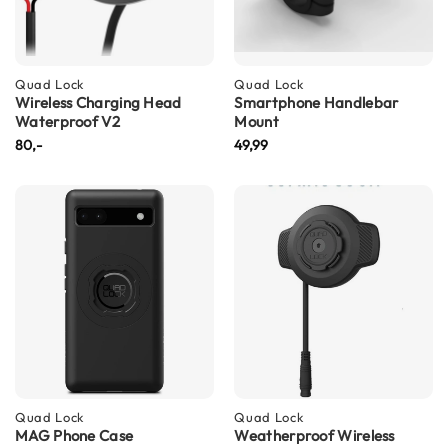
n
H
e
Quad Lock
Quad Lock
l
Wireless Charging Head
Smartphone Handlebar
m
Waterproof V2
Mount
e
80,-
49,99
n
m
e
t
z
o
n
n
e
v
i
z
i
e
r
Quad Lock
Quad Lock
MAG Phone Case
Weatherproof Wireless