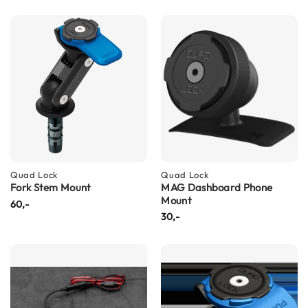
i
p
b
a
c
k
h
e
l
m
e
n
Quad Lock
Quad Lock
H
Fork Stem Mount
MAG Dashboard Phone
e
Mount
60,-
r
30,-
e
n
m
o
t
o
r