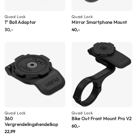
m
e
n
Quad Lock
Quad Lock
1" Ball Adaptor
Mirror Smartphone Mount
S
30,-
40,-
t
i
l
l
e
m
o
t
o
r
h
e
l
m
e
Quad Lock
Quad Lock
n
360
Bike Out Front Mount Pro V2
Vergrendelingshendelkop
60,-
F
22,99
l