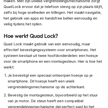
maken. Met zijn unieke vergrendelingsmechanisme zorgt
H
e
QuadLock ervoor dat je telefoon stevig op zijn plaats blijft,
r
zelfs bij hoge snelheden en trillingen. Het maakt navigatie,
e
het gebruik van apps en handsfree bellen eenvoudig en
n
veilig tijdens het rijden.
s
c
o
Hoe werkt Quad Lock?
o
t
Quad Lock maakt gebruik van een eenvoudig, maar
e
effectief bevestigingssysteem voor smartphones. Het
r
systeem bestaat uit twee hoofdonderdelen: een hoesje
h
e
voor de smartphone en een montagesteun. Hier is hoe het
l
werkt:
m
e
Je bevestigt een speciaal ontworpen hoesje op je
n
smartphone. Dit hoesje heeft een uniek
vergrendelingsmechanisme op de achterkant.
D
a
Bevestig de montagesteun, bijvoorbeeld op het stuur
m
van je motor. De steun heeft een compatibel
e
vergrendelingsmechanisme dat perfect past bij het
s