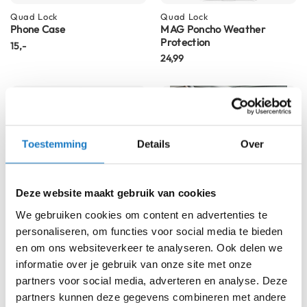
K
Quad Lock
Quad Lock
i
Phone Case
MAG Poncho Weather
n
Protection
15,-
d
24,99
e
r
m
o
t
o
r
Toestemming
Details
Over
h
e
l
m
Deze website maakt gebruik van cookies
e
We gebruiken cookies om content en advertenties te
n
personaliseren, om functies voor social media te bieden
S
Quad Lock
Quad Lock
en om ons websiteverkeer te analyseren. Ook delen we
Out Front Bike Mount V3
Cup Holder Mount
c
informatie over je gebruik van onze site met onze
o
40,-
49,99
partners voor social media, adverteren en analyse. Deze
o
partners kunnen deze gegevens combineren met andere
t