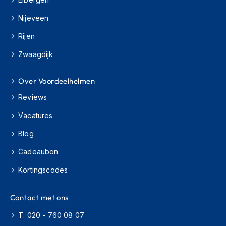
i
e
Nijeveen
r
e
Rijen
n
Zwaagdijk
P
i
n
Over Voordeelhelmen
l
Reviews
o
c
Vacatures
k
s
Blog
T
Cadeaubon
e
a
Kortingscodes
r
-
o
Contact met ons
f
f
T. 020 - 760 08 07
s