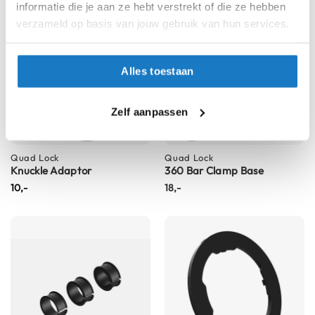
e
informatie die je aan ze hebt verstrekt of die ze hebben
r
verzameld op basis van jouw gebruik van hun services.
h
e
l
m
Alles toestaan
e
n
Zelf aanpassen
B
o
x
Quad Lock
Quad Lock
e
Knuckle Adaptor
360 Bar Clamp Base
r
10,-
18,-
h
e
l
m
e
n
F
a
s