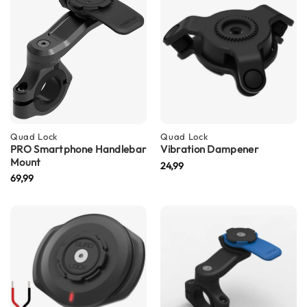
C
a
r
b
o
n
h
e
l
m
e
Quad Lock
Quad Lock
n
PRO Smartphone Handlebar
Vibration Dampener
Mount
24,99
E
69,99
n
d
u
r
o
h
e
l
m
e