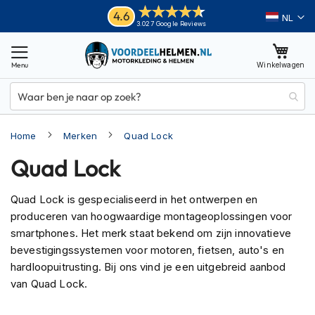
Ga
Helmen
4.6
Taal
3.027 Google Reviews
naar
M
de
o
inhoud
Winkelwagen
t
o
r
h
e
Home
Merken
Quad Lock
l
m
Quad Lock
e
n
Quad Lock is gespecialiseerd in het ontwerpen en
A
produceren van hoogwaardige montageoplossingen voor
d
v
smartphones. Het merk staat bekend om zijn innovatieve
e
bevestigingssystemen voor motoren, fietsen, auto's en
n
hardloopuitrusting. Bij ons vind je een uitgebreid aanbod
t
van Quad Lock.
u
r
e