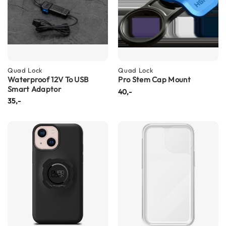
h
e
l
m
e
n
D
Quad Lock
Quad Lock
Waterproof 12V To USB
Pro Stem Cap Mount
a
Smart Adaptor
m
40,-
e
35,-
s
m
o
t
o
r
h
e
l
m
e
n