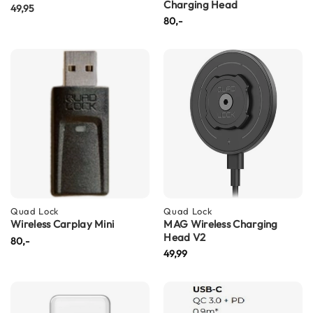
P
Charging Head
49,95
i
80,-
l
o
t
e
n
h
e
l
m
e
n
P
i
Quad Lock
Quad Lock
n
Wireless Carplay Mini
MAG Wireless Charging
l
Head V2
80,-
o
49,99
c
k
h
e
l