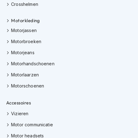
Crosshelmen
J
e
Motorkleding
t
h
Motorjassen
e
l
Motorbroeken
m
e
Motorjeans
n
Motorhandschoenen
I
Motorlaarzen
n
t
Motorschoenen
e
g
r
Accessoires
a
a
Vizieren
l
h
Motor communicatie
e
l
Motor headsets