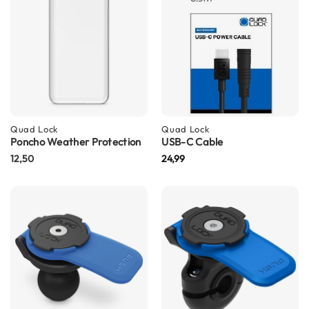
m
e
n
R
a
c
e
h
e
Quad Lock
Quad Lock
Poncho Weather Protection
l
USB-C Cable
m
12,50
24,99
e
n
R
e
t
r
o
h
e
l