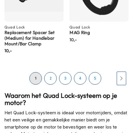
h
i
o
n
h
Quad Lock
Quad Lock
Replacement Spacer Set
MAG Ring
e
(Medium) for Handlebar
l
10,-
Mount/Bar Clamp
m
e
10,-
n
V
e
Pagina
s
U
Pagina
Pagina
Pagina
Pagina
Pagi
Volg
1
2
3
4
5
p
a
lees
Waarom het Quad Lock-systeem op je
h
e
motor?
momenteel
l
m
Het Quad Lock-systeem is ideaal voor motorrijders, omdat
pagina
e
het een veilige en gemakkelijke manier biedt om je
n
smartphone op de motor te bevestigen en weer los te