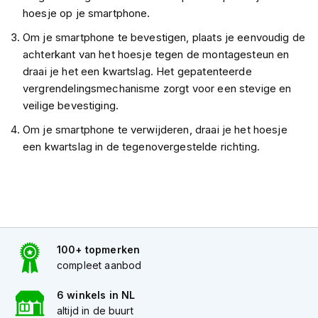
s
hoesje op je smartphone.
c
Om je smartphone te bevestigen, plaats je eenvoudig de
o
o
achterkant van het hoesje tegen de montagesteun en
t
draai je het een kwartslag. Het gepatenteerde
e
vergrendelingsmechanisme zorgt voor een stevige en
r
h
veilige bevestiging.
e
Om je smartphone te verwijderen, draai je het hoesje
l
m
een kwartslag in de tegenovergestelde richting.
e
n
K
i
n
d
100+ topmerken
e
compleet aanbod
r
s
c
6 winkels in NL
o
altijd in de buurt