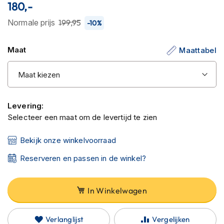
100
100
% of
C
180,-
van
a
r
Normale prijs
199,95
-10%
de
b
afbeeldingen-
o
gallerij
Maat
Maattabel
n
h
e
l
m
e
Levering:
n
Selecteer een maat om de levertijd te zien
E
n
Bekijk onze winkelvoorraad
d
u
Reserveren en passen in de winkel?
r
o
h
In Winkelwagen
e
l
m
Verlanglijst
Vergelijken
e