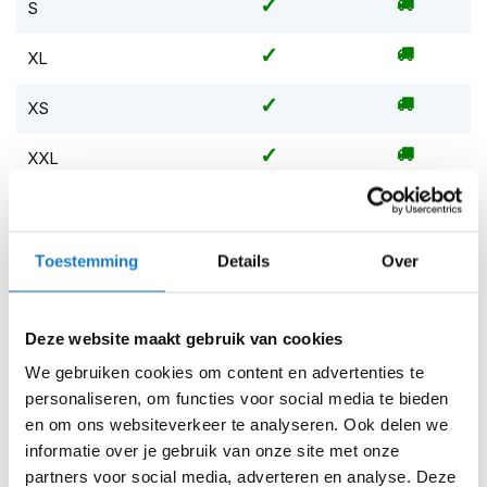
m
S
motoruitrusting en is de perfecte keuze voor rijders die
e
comfort en functionaliteit in koude omstandigheden
n
XL
waarderen.
S
XS
t
i
l
XXL
l
e
XXXL
21-10-2026
21-10-2026
m
o
t
Op voorraad
Toestemming
Details
Over
o
Op voorraad bij Macna 2-4 werkdagen
r
h
Leverbaar na deze datum
e
Deze website maakt gebruik van cookies
Levertijd onbekend, neem eventueel contact met ons op
l
We gebruiken cookies om content en advertenties te
m
Niet meer leverbaar
personaliseren, om functies voor social media te bieden
e
n
en om ons websiteverkeer te analyseren. Ook delen we
Zo werkt Reserveren & Passen
informatie over je gebruik van onze site met onze
F
Controleer de winkelvoorraad in bovenstaande tabel.
partners voor social media, adverteren en analyse. Deze
l