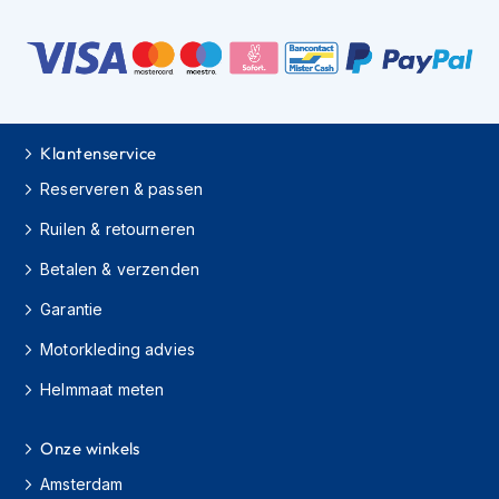
h
i
o
n
h
e
l
Klantenservice
m
e
Reserveren & passen
n
Ruilen & retourneren
V
Betalen & verzenden
e
s
Garantie
p
a
Motorkleding advies
h
e
Helmmaat meten
l
m
e
Onze winkels
n
Amsterdam