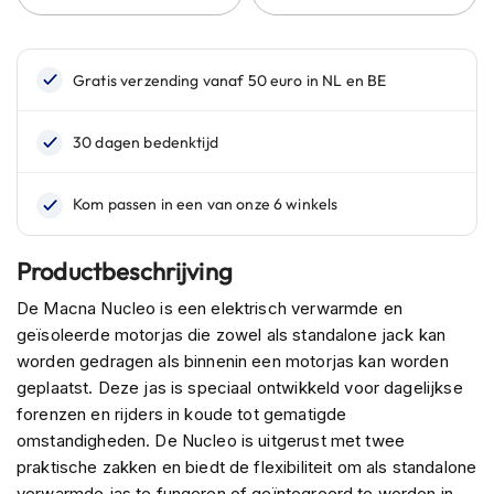
n
H
e
l
m
e
n
m
e
t
z
Productbeschrijving
o
n
De Macna Nucleo is een elektrisch verwarmde en
n
e
geïsoleerde motorjas die zowel als standalone jack kan
v
worden gedragen als binnenin een motorjas kan worden
i
geplaatst. Deze jas is speciaal ontwikkeld voor dagelijkse
z
forenzen en rijders in koude tot gematigde
i
e
omstandigheden. De Nucleo is uitgerust met twee
r
praktische zakken en biedt de flexibiliteit om als standalone
verwarmde jas te fungeren of geïntegreerd te worden in