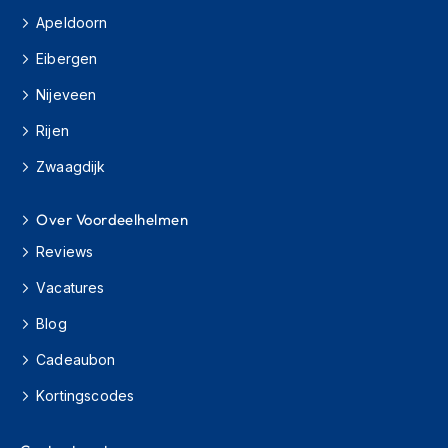
H
Apeldoorn
e
r
Eibergen
e
n
Nijeveen
s
c
Rijen
o
o
Zwaagdijk
t
e
r
Over Voordeelhelmen
h
Reviews
e
l
Vacatures
m
e
Blog
n
Cadeaubon
D
a
Kortingscodes
m
e
s