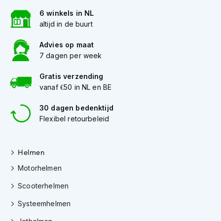
h
e
6 winkels in NL
l
altijd in de buurt
m
e
Advies op maat
n
7 dagen per week
D
Gratis verzending
a
vanaf €50 in NL en BE
m
e
s
30 dagen bedenktijd
m
Flexibel retourbeleid
o
t
o
Helmen
r
h
Motorhelmen
e
l
Scooterhelmen
m
e
Systeemhelmen
n