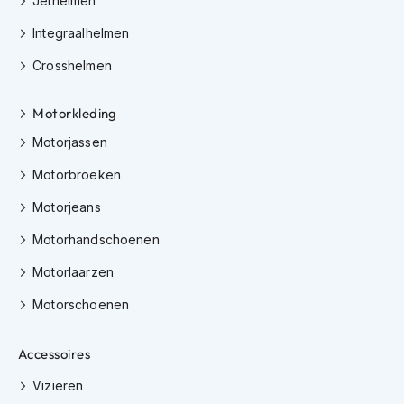
Jethelmen
K
i
Integraalhelmen
n
d
Crosshelmen
e
r
Motorkleding
m
o
Motorjassen
t
o
Motorbroeken
r
h
Motorjeans
e
l
Motorhandschoenen
m
e
Motorlaarzen
n
Motorschoenen
S
c
Accessoires
o
o
Vizieren
t