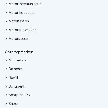
e
Motor communicatie
r
h
Motor headsets
e
l
Motortassen
m
e
Motor rugzakken
n
Motorsloten
B
o
Onze topmerken
x
e
Alpinestars
r
h
Dainese
e
l
Rev'it
m
e
Schuberth
n
Scorpion EXO
F
a
Shoei
s