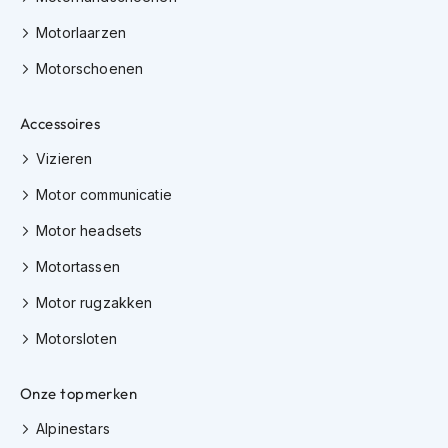
e
r
Motorlaarzen
h
e
Motorschoenen
l
m
e
Accessoires
n
Vizieren
B
Motor communicatie
o
x
Motor headsets
e
r
Motortassen
h
e
Motor rugzakken
l
m
Motorsloten
e
n
Onze topmerken
F
a
Alpinestars
s