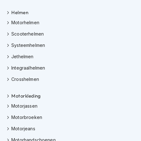
K
i
Helmen
n
Motorhelmen
d
e
Scooterhelmen
r
m
Systeemhelmen
o
t
Jethelmen
o
r
Integraalhelmen
h
e
Crosshelmen
l
m
e
Motorkleding
n
Motorjassen
S
Motorbroeken
c
o
Motorjeans
o
t
Motorhandschoenen