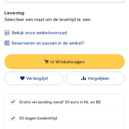
C
a
r
Levering:
b
Selecteer een maat om de levertijd te zien
o
n
Bekijk onze winkelvoorraad
h
e
Reserveren en passen in de winkel?
l
m
e
In Winkelwagen
n
E
Verlanglijst
Vergelijken
n
d
u
r
o
h
e
l
m
e