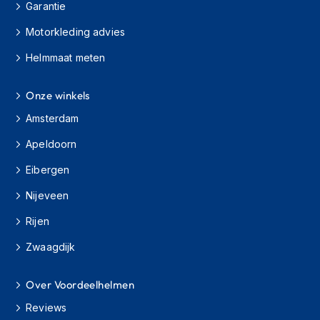
H
Garantie
e
r
Motorkleding advies
e
Helmmaat meten
n
s
c
Onze winkels
o
o
Amsterdam
t
e
Apeldoorn
r
h
Eibergen
e
l
Nijeveen
m
e
Rijen
n
Zwaagdijk
D
a
Over Voordeelhelmen
m
e
Reviews
s