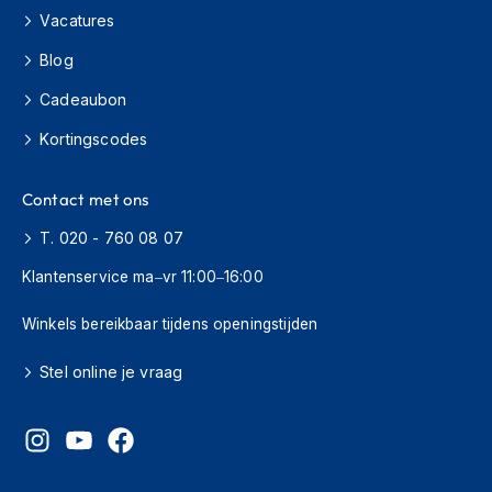
s
Vacatures
c
o
Blog
o
t
Cadeaubon
e
Kortingscodes
r
h
e
Contact met ons
l
m
T. 020 - 760 08 07
e
n
Klantenservice ma–vr 11:00–16:00
K
Winkels bereikbaar tijdens openingstijden
i
n
d
Stel online je vraag
e
r
s
c
o