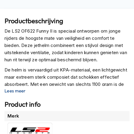
P
i
l
o
Productbeschrijving
t
e
De LS2 OF622 Funny II is speciaal ontworpen om jonge
n
rijders de hoogste mate van veiligheid en comfort te
h
bieden. Deze jethelm combineert een stijlvol design met
e
uitstekende ventilatie, zodat kinderen kunnen genieten van
l
m
hun rit terwijl ze optimaal beschermd blijven.
e
n
De helm is vervaardigd uit KPA-materiaal, een lichtgewicht
maar extreem sterk composiet dat schokken effectief
P
absorbeert. Met een gewicht van slechts 1100 gram is de
i
Lees meer
LS2 OF622 Funny II comfortabel te dragen zonder het
n
l
hoofd van het kind te belasten, wat bijdraagt aan een
Product info
o
prettige rijervaring.
c
Meer
k
Merk
Veiligheid staat voorop bij deze kinderhelm. Het
h
informatie
noodontgrendelingssysteem zorgt ervoor dat de
e
wangstukken eenvoudig kunnen worden verwijderd in geval
l