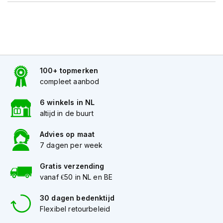
h
e
l
m
e
n
D
100+ topmerken
a
compleet aanbod
m
e
6 winkels in NL
s
altijd in de buurt
m
o
Advies op maat
t
o
7 dagen per week
r
h
Gratis verzending
e
vanaf €50 in NL en BE
l
m
30 dagen bedenktijd
e
Flexibel retourbeleid
n