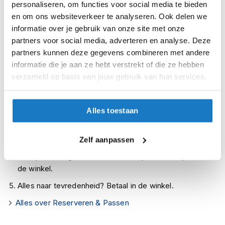
personaliseren, om functies voor social media te bieden
i
Leverbaar na deze datum
Gekanaliseerd EPS
en om ons websiteverkeer te analyseren. Ook delen we
p
b
informatie over je gebruik van onze site met onze
Levertijd onbekend, neem eventueel contact met ons op
Comfort:
a
partners voor social media, adverteren en analyse. Deze
Uitneembaar en wasbaar interieur
Niet meer leverbaar
c
partners kunnen deze gegevens combineren met andere
k
Ademend en hypoallergeen
Zo werkt Reserveren & Passen
informatie die je aan ze hebt verstrekt of die ze hebben
h
e
verzameld op basis van jouw gebruik van hun services.
Lasergesneden schuim
Controleer de winkelvoorraad in bovenstaande tabel.
l
m
Vizier:
Voeg het product toe aan je winkelwagen en klik op "Ik
e
Voorbereid voor Pinlock® 70 MaxVision™
ga bestellen".
Alles toestaan
n
Krasbestendig
Selecteer je winkel bij "Vrijblijvende winkelreservering"
H
en rond je bestelling af.
Zelf aanpassen
e
UV-bestendig
r
Seintje ontvangen via e-mail? Kom je artikelen passen in
e
de winkel.
n
m
Alles naar tevredenheid? Betaal in de winkel.
o
t
Alles over Reserveren & Passen
o
r