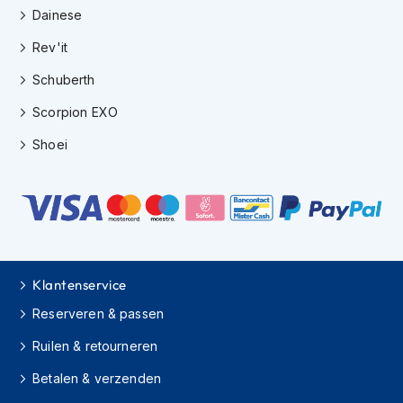
h
Dainese
i
Rev'it
o
n
Schuberth
h
e
Scorpion EXO
l
m
Shoei
e
n
V
e
s
p
a
Klantenservice
h
e
Reserveren & passen
l
m
Ruilen & retourneren
e
n
Betalen & verzenden