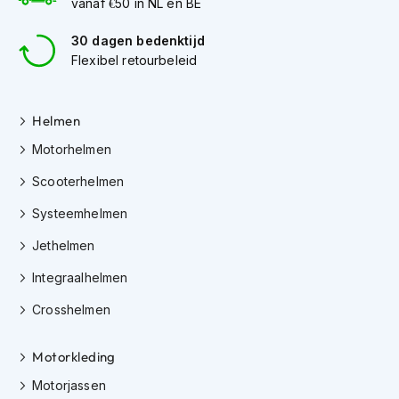
vanaf €50 in NL en BE
h
e
l
30 dagen bedenktijd
m
Flexibel retourbeleid
e
n
Helmen
D
a
Motorhelmen
m
e
Scooterhelmen
s
m
Systeemhelmen
o
t
Jethelmen
o
r
Integraalhelmen
h
Crosshelmen
e
l
m
Motorkleding
e
n
Motorjassen