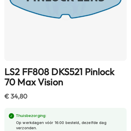
h
e
l
m
e
n
B
l
u
e
t
LS2 FF808 DKS521 Pinlock
Ga
o
naar
o
70 Max Vision
t
het
h
begin
h
€ 34,80
van
e
l
de
m
afbeeldingen-
e
Thuisbezorging:
gallerij
n
Op werkdagen vóór 16:00 besteld, dezelfde dag
verzonden.