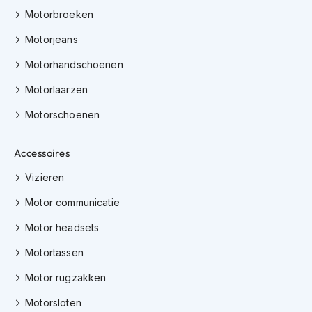
K
Motorbroeken
i
n
Motorjeans
d
e
Motorhandschoenen
r
Motorlaarzen
m
o
Motorschoenen
t
o
r
Accessoires
h
e
Vizieren
l
m
Motor communicatie
e
n
Motor headsets
S
Motortassen
c
o
Motor rugzakken
o
t
Motorsloten