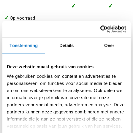
m
e
n
Op voorraad
S
Op voorraad bij LS2 4-7 werkdagen
t
i
Leverbaar na deze datum
l
Toestemming
Details
Over
Levertijd onbekend, neem eventueel contact met ons op
l
e
Niet meer leverbaar
m
o
Zo werkt Reserveren & Passen
Deze website maakt gebruik van cookies
t
o
We gebruiken cookies om content en advertenties te
Controleer de winkelvoorraad in bovenstaande tabel.
r
personaliseren, om functies voor social media te bieden
h
Voeg het product toe aan je winkelwagen en klik op "Ik
en om ons websiteverkeer te analyseren. Ook delen we
e
ga bestellen".
informatie over je gebruik van onze site met onze
l
m
Selecteer je winkel bij "Vrijblijvende winkelreservering"
partners voor social media, adverteren en analyse. Deze
e
en rond je bestelling af.
partners kunnen deze gegevens combineren met andere
n
informatie die je aan ze hebt verstrekt of die ze hebben
Seintje ontvangen via e-mail? Kom je artikelen passen in
verzameld op basis van jouw gebruik van hun services.
F
de winkel.
l