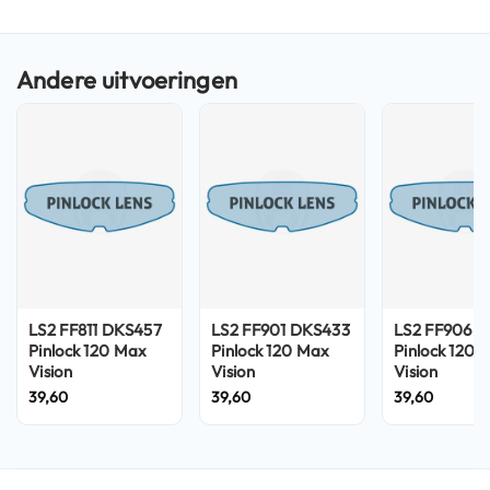
n
H
e
l
m
e
n
m
e
t
z
o
n
n
e
LS2 FF811 DKS457
LS2 FF901 DKS433
LS2 FF906 D
v
Pinlock 120 Max
Pinlock 120 Max
Pinlock 120 
i
Vision
Vision
Vision
z
39,60
39,60
39,60
i
e
r