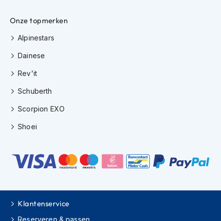
e
r
Onze topmerken
h
e
Alpinestars
l
m
Dainese
e
n
Rev'it
B
Schuberth
o
x
Scorpion EXO
e
r
Shoei
h
e
l
m
e
n
F
Klantenservice
a
s
Reserveren & passen