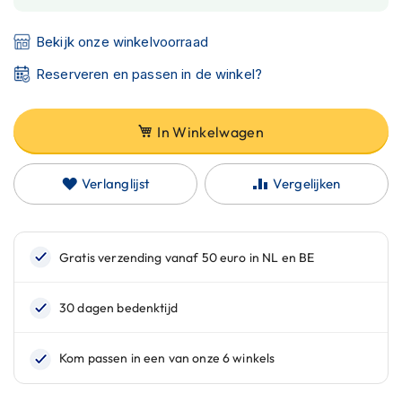
C
a
r
Bekijk onze winkelvoorraad
b
o
Reserveren en passen in de winkel?
n
h
e
In Winkelwagen
l
m
e
Verlanglijst
Vergelijken
n
E
n
d
u
r
o
h
e
l
m
e