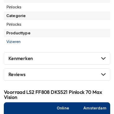
m
Pinlocks
e
n
Categorie
R
Pinlocks
a
c
Producttype
e
Vizieren
h
e
l
m
Kenmerken
e
n
Reviews
R
e
t
r
Voorraad
LS2 FF808 DKS521 Pinlock 70 Max
o
Vision
h
e
Online
Amsterdam
l