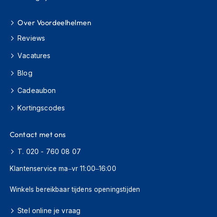
H
e
r
Over Voordeelhelmen
e
Reviews
n
s
Vacatures
c
o
Blog
o
t
Cadeaubon
e
r
Kortingscodes
h
e
l
Contact met ons
m
e
T. 020 - 760 08 07
n
Klantenservice ma–vr 11:00–16:00
D
a
Winkels bereikbaar tijdens openingstijden
m
e
Stel online je vraag
s