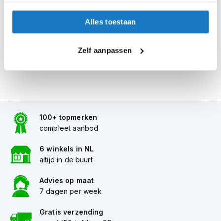
i
Alles naar tevredenheid? Betaal in de winkel.
p
Alles toestaan
Alles over Reserveren & Passen
b
a
c
Zelf aanpassen
k
h
e
l
m
e
n
100+ topmerken
compleet aanbod
H
e
r
6 winkels in NL
e
altijd in de buurt
n
m
Advies op maat
o
7 dagen per week
t
o
Gratis verzending
r