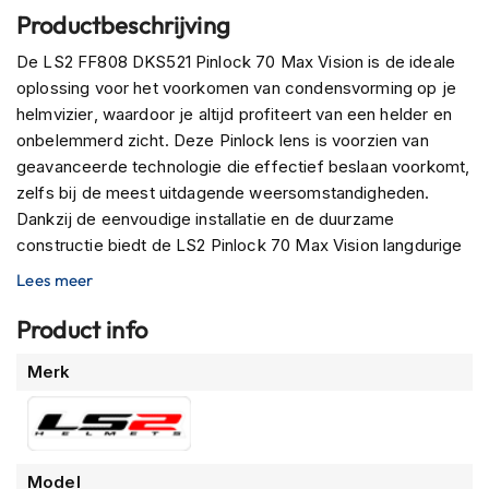
P
Productbeschrijving
i
l
De LS2 FF808 DKS521 Pinlock 70 Max Vision is de ideale
o
oplossing voor het voorkomen van condensvorming op je
t
e
helmvizier, waardoor je altijd profiteert van een helder en
n
onbelemmerd zicht. Deze Pinlock lens is voorzien van
h
geavanceerde technologie die effectief beslaan voorkomt,
e
l
zelfs bij de meest uitdagende weersomstandigheden.
m
Dankzij de eenvoudige installatie en de duurzame
e
constructie biedt de LS2 Pinlock 70 Max Vision langdurige
n
bescherming en optimale zichtbaarheid, wat bijdraagt aan
Lees meer
P
een veilige en comfortabele rijervaring.
i
Product info
n
l
Meer
Merk
o
informatie
c
k
h
e
Model
l