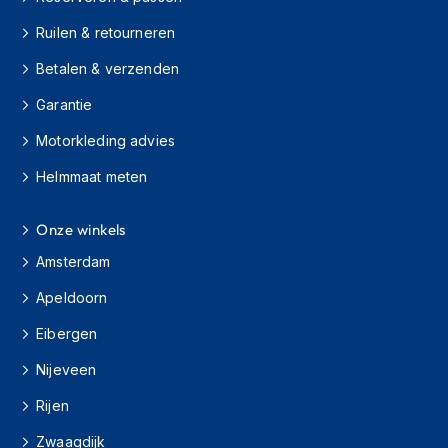
h
Ruilen & retourneren
i
o
Betalen & verzenden
n
h
Garantie
e
l
Motorkleding advies
m
e
Helmmaat meten
n
V
Onze winkels
e
Amsterdam
s
p
Apeldoorn
a
h
Eibergen
e
l
Nijeveen
m
e
Rijen
n
Zwaagdijk