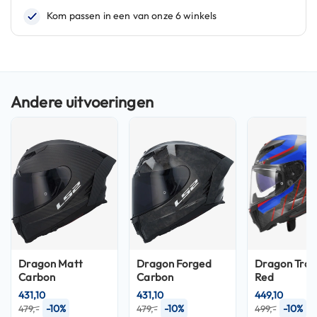
n
H
e
l
m
e
n
m
e
t
z
o
n
n
e
v
i
z
Dragon Matt
Dragon Forged
Dragon Trax
i
Carbon
Carbon
Red
e
r
431,10
431,10
449,10
-10%
-10%
-10%
479,-
479,-
499,-