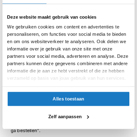
i
p
XL (61-62cm)
b
Deze website maakt gebruik van cookies
a
XXL (63-64cm)
We gebruiken cookies om content en advertenties te
c
k
personaliseren, om functies voor social media te bieden
3XL (65-66cm)
h
en om ons websiteverkeer te analyseren. Ook delen we
e
informatie over je gebruik van onze site met onze
l
Op voorraad
partners voor social media, adverteren en analyse. Deze
m
Op voorraad bij LS2 4-7 werkdagen
e
partners kunnen deze gegevens combineren met andere
n
informatie die je aan ze hebt verstrekt of die ze hebben
Leverbaar na deze datum
verzameld op basis van jouw gebruik van hun services.
H
Levertijd onbekend, neem eventueel contact met ons op
e
Niet meer leverbaar
r
e
Alles toestaan
Zo werkt Reserveren & Passen
n
m
Controleer de winkelvoorraad in bovenstaande tabel.
o
Zelf aanpassen
t
Voeg het product toe aan je winkelwagen en klik op "Ik
o
ga bestellen".
r