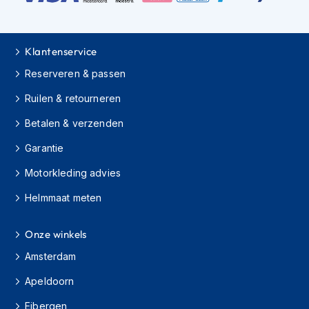
H
e
r
e
Klantenservice
n
s
Reserveren & passen
c
o
Ruilen & retourneren
o
t
Betalen & verzenden
e
r
Garantie
h
Motorkleding advies
e
l
Helmmaat meten
m
e
n
Onze winkels
D
Amsterdam
a
m
Apeldoorn
e
s
Eibergen