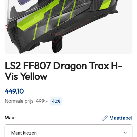
h
e
l
m
e
n
B
l
u
LS2 FF807 Dragon Trax H-
e
Ga
t
naar
Vis Yellow
o
het
o
begin
t
449,10
h
van
h
de
Normale prijs
499,-
-10%
e
afbeeldingen-
l
gallerij
m
Maat
Maattabel
e
n