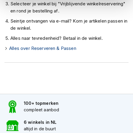
h
Selecteer je winkel bij "Vrijblijvende winkelreservering"
e
en rond je bestelling af.
l
m
Seintje ontvangen via e-mail? Kom je artikelen passen in
e
de winkel.
n
Alles naar tevredenheid? Betaal in de winkel.
D
a
Alles over Reserveren & Passen
m
e
s
m
o
t
o
r
h
100+ topmerken
e
l
compleet aanbod
m
e
6 winkels in NL
n
altijd in de buurt