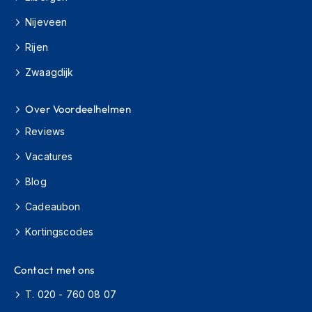
s
Nijeveen
c
o
Rijen
o
t
Zwaagdijk
e
r
h
Over Voordeelhelmen
e
l
Reviews
m
e
Vacatures
n
Blog
K
Cadeaubon
i
n
Kortingscodes
d
e
r
Contact met ons
s
c
T. 020 - 760 08 07
o