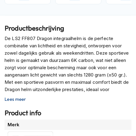
P
i
l
o
t
Productbeschrijving
e
n
De LS2 FF807 Dragon integraalhelm is de perfecte
h
combinatie van lichtheid en stevigheid, ontworpen voor
e
zowel dagelijks gebruik als weekendritten. Deze sportieve
l
m
helm is gemaakt van duurzaam 6K carbon, wat niet alleen
e
zorgt voor optimale bescherming maar ook voor een
n
aangenaam licht gewicht van slechts 1280 gram (±50 gr.).
Met een sportieve pasvorm en maximaal comfort biedt de
P
i
Dragon helm uitzonderlijke prestaties, ideaal voor
n
motorrijders die hun ervaring tot het uiterste willen drijven.
Lees meer
l
De LS2 FF807 Dragon is verkrijgbaar in drie schaalmaten
o
(XS-S, M-L, XL-3XL) en voldoet aan de nieuwste ECE
Product info
c
k
22.06-keuring voor veiligheid en bescherming.
Meer
h
Merk
e
informatie
l