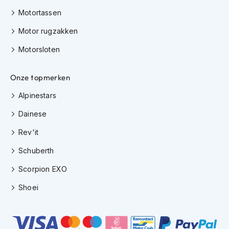
h
Motortassen
i
o
Motor rugzakken
n
h
Motorsloten
e
l
m
Onze topmerken
e
n
Alpinestars
Dainese
V
e
Rev'it
s
p
Schuberth
a
h
Scorpion EXO
e
l
Shoei
m
e
n