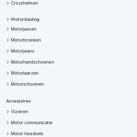
e
Crosshelmen
r
h
Motorkleding
e
l
Motorjassen
m
e
Motorbroeken
n
Motorjeans
B
o
Motorhandschoenen
x
e
Motorlaarzen
r
h
Motorschoenen
e
l
Accessoires
m
e
Vizieren
n
Motor communicatie
F
a
Motor headsets
s