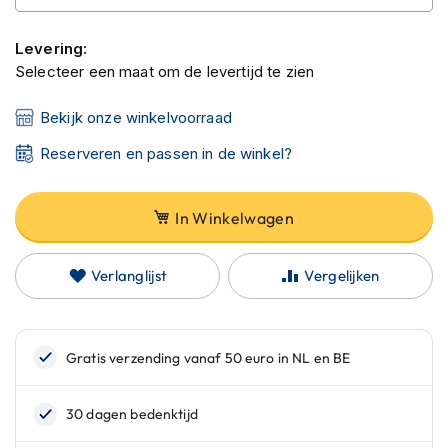
C
a
r
Levering:
b
Selecteer een maat om de levertijd te zien
o
n
Bekijk onze winkelvoorraad
h
e
Reserveren en passen in de winkel?
l
m
e
n
In Winkelwagen
E
n
Verlanglijst
Vergelijken
d
u
r
o
h
e
l
m
e