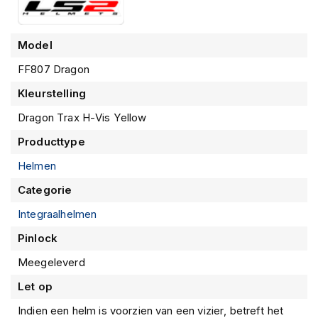
m
e
n
Model
R
FF807 Dragon
a
c
Kleurstelling
e
Dragon Trax H-Vis Yellow
h
e
Producttype
l
m
Helmen
e
n
Categorie
Integraalhelmen
R
e
Pinlock
t
r
Meegeleverd
o
h
Let op
e
l
Indien een helm is voorzien van een vizier, betreft het