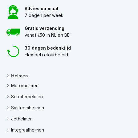
K
Advies op maat
i
7 dagen per week
n
d
e
Gratis verzending
r
vanaf €50 in NL en BE
m
o
30 dagen bedenktijd
t
Flexibel retourbeleid
o
r
h
e
Helmen
l
Motorhelmen
m
e
Scooterhelmen
n
Systeemhelmen
S
c
Jethelmen
o
o
Integraalhelmen
t