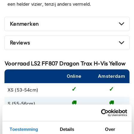
m
een helder vizier, tenzij anders vermeld.
e
n
Kenmerken
S
t
i
l
Reviews
l
e
m
Voorraad
LS2 FF807 Dragon Trax H-Vis Yellow
o
t
o
Online
Amsterdam
r
h
XS (53-54cm)
e
l
S (55-56cm)
m
e
n
M (57-58cm)
F
Toestemming
Details
Over
L (59-60cm)
l