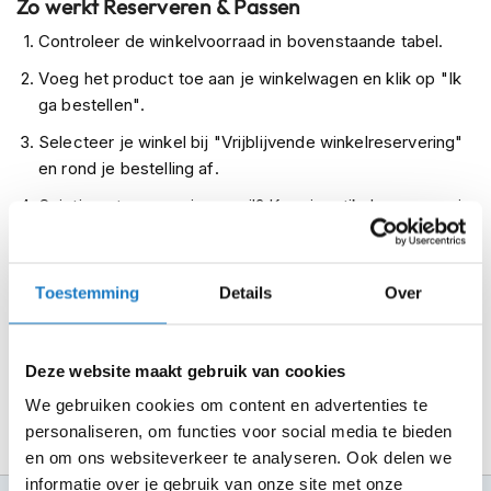
Zo werkt Reserveren & Passen
m
e
Controleer de winkelvoorraad in bovenstaande tabel.
n
Voeg het product toe aan je winkelwagen en klik op "Ik
R
ga bestellen".
a
Selecteer je winkel bij "Vrijblijvende winkelreservering"
c
e
en rond je bestelling af.
h
e
Seintje ontvangen via e-mail? Kom je artikelen passen in
l
de winkel.
m
e
Alles naar tevredenheid? Betaal in de winkel.
n
Toestemming
Details
Over
Alles over Reserveren & Passen
R
e
Deze website maakt gebruik van cookies
t
r
We gebruiken cookies om content en advertenties te
o
personaliseren, om functies voor social media te bieden
h
e
en om ons websiteverkeer te analyseren. Ook delen we
l
informatie over je gebruik van onze site met onze