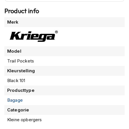
n
Product info
H
Meer
e
Merk
l
informatie
m
e
n
m
Model
e
t
Trail Pockets
z
o
Kleurstelling
n
Black 101
n
e
Producttype
v
i
Bagage
z
i
Categorie
e
r
Kleine opbergers