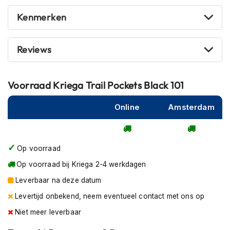
P
i
Kenmerken
l
o
t
Reviews
e
n
h
e
Voorraad
Kriega Trail Pockets Black 101
l
m
Online
Amsterdam
e
n
P
Op voorraad
i
n
Op voorraad bij Kriega 2-4 werkdagen
l
o
Leverbaar na deze datum
c
Levertijd onbekend, neem eventueel contact met ons op
k
h
Niet meer leverbaar
e
l