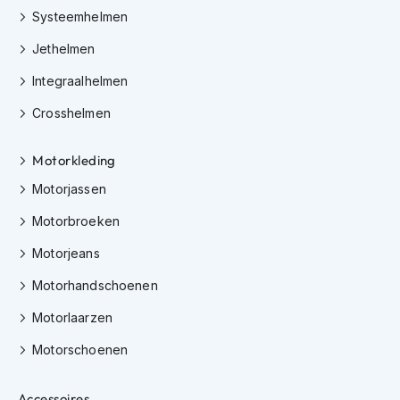
i
Systeemhelmen
p
b
Jethelmen
a
Integraalhelmen
c
k
Crosshelmen
h
e
l
Motorkleding
m
e
Motorjassen
n
Motorbroeken
H
e
Motorjeans
r
Motorhandschoenen
e
n
Motorlaarzen
m
o
Motorschoenen
t
o
r
Accessoires