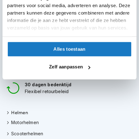
m
100+ topmerken
partners voor social media, adverteren en analyse. Deze
e
compleet aanbod
partners kunnen deze gegevens combineren met andere
n
informatie die je aan ze hebt verstrekt of die ze hebben
6 winkels in NL
S
verzameld op basis van jouw gebruik van hun services.
t
altijd in de buurt
i
l
Advies op maat
l
Alles toestaan
7 dagen per week
e
m
Gratis verzending
o
Zelf aanpassen
vanaf €50 in NL en BE
t
o
r
30 dagen bedenktijd
h
Flexibel retourbeleid
e
l
m
Helmen
e
n
Motorhelmen
F
Scooterhelmen
l