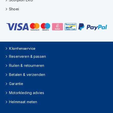
K
i
Shoei
n
d
e
r
m
o
t
o
Klantenservice
r
h
Reserveren & passen
e
Ruilen & retourneren
l
m
Betalen & verzenden
e
n
Garantie
S
Motorkleding advies
c
o
Helmmaat meten
o
t