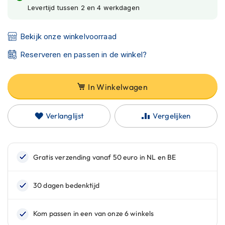
gallerij
C
Levertijd tussen 2 en 4 werkdagen
a
r
b
Bekijk onze winkelvoorraad
o
n
Reserveren en passen in de winkel?
h
e
l
In Winkelwagen
m
e
n
Verlanglijst
Vergelijken
E
n
d
u
r
o
h
e
l
m
e