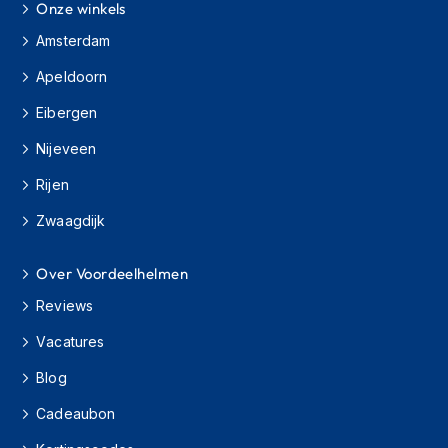
e
Onze winkels
r
Amsterdam
h
e
Apeldoorn
l
m
Eibergen
e
n
Nijeveen
B
Rijen
o
x
Zwaagdijk
e
r
h
Over Voordeelhelmen
e
Reviews
l
m
Vacatures
e
n
Blog
F
Cadeaubon
a
s