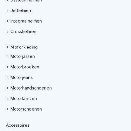
K
i
Jethelmen
n
Integraalhelmen
d
e
Crosshelmen
r
m
o
Motorkleding
t
o
Motorjassen
r
h
Motorbroeken
e
l
Motorjeans
m
e
Motorhandschoenen
n
Motorlaarzen
S
Motorschoenen
c
o
o
Accessoires
t