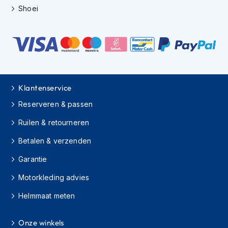
h
Shoei
i
o
n
h
e
l
m
e
Klantenservice
n
Reserveren & passen
V
Ruilen & retourneren
e
s
Betalen & verzenden
p
a
Garantie
h
e
Motorkleding advies
l
m
Helmmaat meten
e
n
Onze winkels