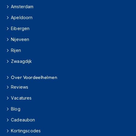
H
Amsterdam
e
r
Apeldoorn
e
n
Eibergen
s
c
Nijeveen
o
o
Rijen
t
e
Zwaagdijk
r
h
e
Over Voordeelhelmen
l
Reviews
m
e
Vacatures
n
Blog
D
a
Cadeaubon
m
e
Kortingscodes
s