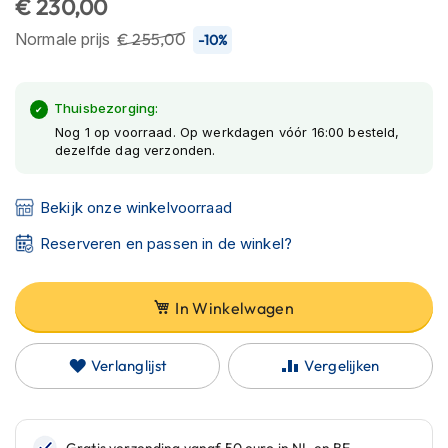
€ 230,00
C
van
a
de
Normale prijs
€ 255,00
-10%
r
afbeeldingen-
b
o
gallerij
n
Thuisbezorging:
h
Nog 1 op voorraad. Op werkdagen vóór 16:00 besteld,
e
dezelfde dag verzonden.
l
m
e
Bekijk onze winkelvoorraad
n
Reserveren en passen in de winkel?
E
n
d
In Winkelwagen
u
r
o
Verlanglijst
Vergelijken
h
e
l
m
e