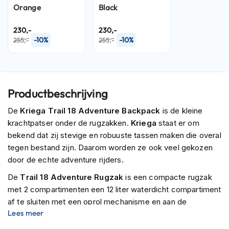
P
Orange
Black
i
l
230,-
230,-
o
-10%
-10%
255,-
255,-
t
e
n
h
e
l
Productbeschrijving
m
e
De
Kriega Trail 18 Adventure Backpack
is de kleine
n
krachtpatser onder de rugzakken.
Kriega
staat er om
bekend dat zij stevige en robuuste tassen maken die overal
P
tegen bestand zijn. Daarom worden ze ook veel gekozen
i
n
door de echte adventure rijders.
l
De
Trail 18 Adventure Rugzak
is een compacte rugzak
o
c
met 2 compartimenten een 12 liter waterdicht compartiment
k
af te sluiten met een oprol mechanisme en aan de
h
Lees meer
binnenzijde nog eens een keer 7 liter welke af te sluiten
e
zijn met
YKK waterdichte ritsen
. In het 7 liter
l