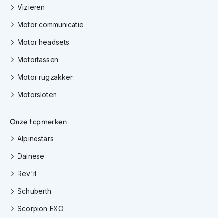
e
Vizieren
r
h
Motor communicatie
e
l
Motor headsets
m
e
Motortassen
n
Motor rugzakken
B
Motorsloten
o
x
e
Onze topmerken
r
h
Alpinestars
e
l
Dainese
m
e
Rev'it
n
Schuberth
F
a
Scorpion EXO
s