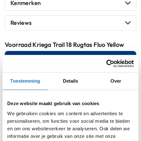
m
Kenmerken
e
n
Reviews
S
t
i
l
Voorraad
Kriega Trail 18 Rugtas Fluo Yellow
l
e
Online
Amsterdam
m
o
t
o
Toestemming
Details
Over
Op voorraad
r
h
Op voorraad bij Kriega 2-4 werkdagen
e
Deze website maakt gebruik van cookies
l
Leverbaar na deze datum
m
We gebruiken cookies om content en advertenties te
Levertijd onbekend, neem eventueel contact met ons op
e
personaliseren, om functies voor social media te bieden
n
Niet meer leverbaar
en om ons websiteverkeer te analyseren. Ook delen we
F
Zo werkt Reserveren & Passen
informatie over je gebruik van onze site met onze
l