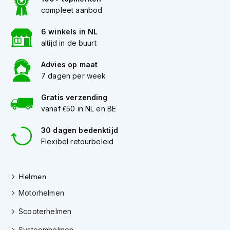
h
compleet aanbod
e
l
6 winkels in NL
m
e
altijd in de buurt
n
Advies op maat
D
7 dagen per week
a
m
Gratis verzending
e
vanaf €50 in NL en BE
s
m
o
30 dagen bedenktijd
t
Flexibel retourbeleid
o
r
h
Helmen
e
l
Motorhelmen
m
e
Scooterhelmen
n
Systeemhelmen