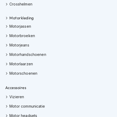
h
Crosshelmen
e
l
m
Motorkleding
e
n
Motorjassen
Motorbroeken
D
a
Motorjeans
m
e
Motorhandschoenen
s
m
Motorlaarzen
o
t
Motorschoenen
o
r
h
Accessoires
e
l
Vizieren
m
e
Motor communicatie
n
Motor headsets