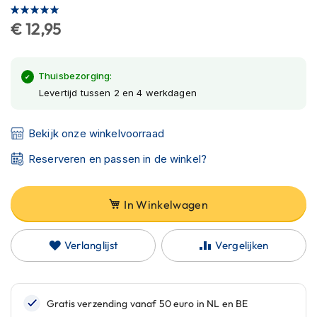
C
Waardering:
van
a
100
100
% of
€ 12,95
de
r
b
afbeeldingen-
o
gallerij
n
Thuisbezorging:
h
Levertijd tussen 2 en 4 werkdagen
e
l
m
Bekijk onze winkelvoorraad
e
n
Reserveren en passen in de winkel?
E
n
In Winkelwagen
d
u
r
Verlanglijst
Vergelijken
o
h
e
l
m
e