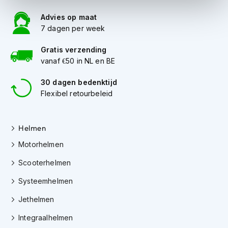
i
Advies op maat
p
b
7 dagen per week
a
c
Gratis verzending
k
vanaf €50 in NL en BE
h
e
30 dagen bedenktijd
l
Flexibel retourbeleid
m
e
n
Helmen
H
e
Motorhelmen
r
Scooterhelmen
e
n
Systeemhelmen
m
o
Jethelmen
t
o
Integraalhelmen
r