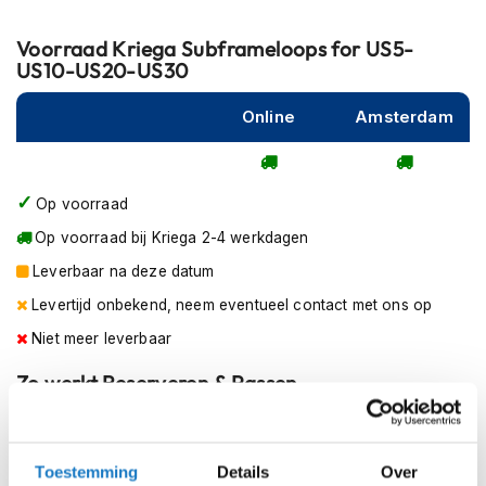
m
e
Voorraad
Kriega Subframeloops for US5-
n
US10-US20-US30
R
Online
Amsterdam
a
c
e
h
e
Op voorraad
l
Op voorraad bij Kriega 2-4 werkdagen
m
e
Leverbaar na deze datum
n
Levertijd onbekend, neem eventueel contact met ons op
R
Niet meer leverbaar
e
t
Zo werkt Reserveren & Passen
r
o
Controleer de winkelvoorraad in bovenstaande tabel.
h
e
Voeg het product toe aan je winkelwagen en klik op "Ik
l
Toestemming
Details
Over
ga bestellen".