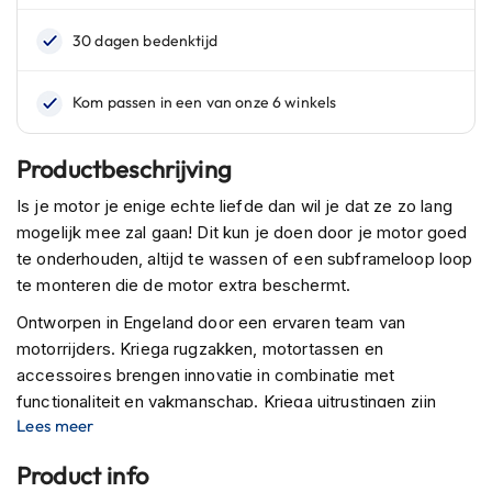
n
H
e
l
m
e
n
Productbeschrijving
m
e
Is je motor je enige echte liefde dan wil je dat ze zo lang
t
mogelijk mee zal gaan! Dit kun je doen door je motor goed
z
te onderhouden, altijd te wassen of een subframeloop loop
o
te monteren die de motor extra beschermt.
n
n
Ontworpen in Engeland door een ervaren team van
e
motorrijders. Kriega rugzakken, motortassen en
v
i
accessoires brengen innovatie in combinatie met
z
functionaliteit en vakmanschap. Kriega uitrustingen zijn
i
Lees meer
gebouwd om ontzettend lang mee te gaan, vandaar dat
e
Kriega een garantie van 10 jaar op al haar producten geeft.
r
Product info
Naast een ontzettend ruim aanbod aan helmen en