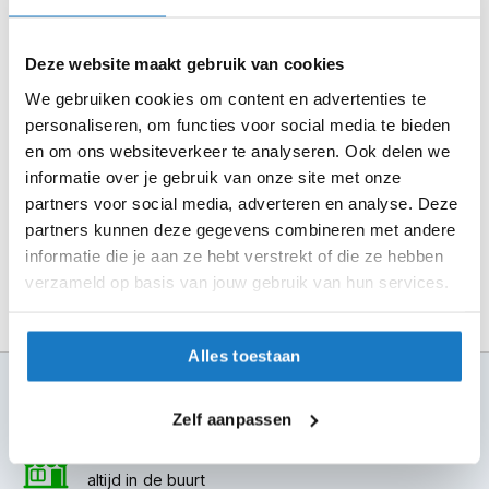
m
e
Selecteer je winkel bij "Vrijblijvende winkelreservering"
n
en rond je bestelling af.
Deze website maakt gebruik van cookies
S
Seintje ontvangen via e-mail? Kom je artikelen passen in
We gebruiken cookies om content en advertenties te
t
de winkel.
personaliseren, om functies voor social media te bieden
i
en om ons websiteverkeer te analyseren. Ook delen we
l
Alles naar tevredenheid? Betaal in de winkel.
l
informatie over je gebruik van onze site met onze
e
Alles over Reserveren & Passen
partners voor social media, adverteren en analyse. Deze
m
partners kunnen deze gegevens combineren met andere
o
informatie die je aan ze hebt verstrekt of die ze hebben
t
o
verzameld op basis van jouw gebruik van hun services.
r
h
e
Alles toestaan
l
m
100+ topmerken
e
compleet aanbod
Zelf aanpassen
n
6 winkels in NL
F
altijd in de buurt
l