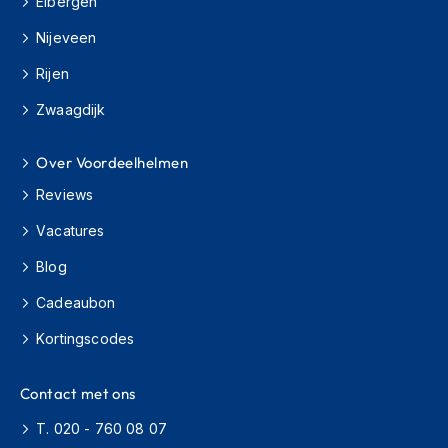
Eibergen
h
i
Nijeveen
o
n
Rijen
h
e
Zwaagdijk
l
m
Over Voordeelhelmen
e
n
Reviews
V
Vacatures
e
s
Blog
p
a
Cadeaubon
h
e
Kortingscodes
l
m
Contact met ons
e
n
T. 020 - 760 08 07