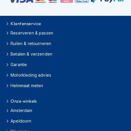
e
r
h
e
Klantenservice
l
m
Reserveren & passen
e
n
Ruilen & retourneren
B
Betalen & verzenden
o
x
Garantie
e
r
Motorkleding advies
h
e
Helmmaat meten
l
m
Onze winkels
e
n
Amsterdam
F
Apeldoorn
a
s