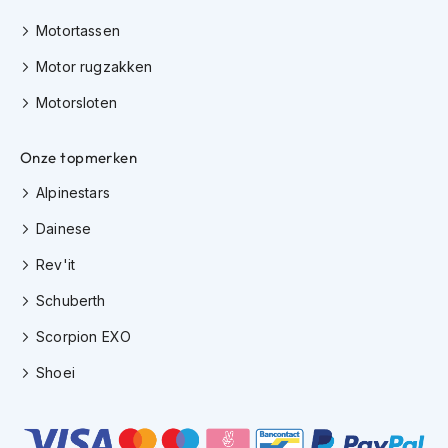
K
Motortassen
i
n
Motor rugzakken
d
e
Motorsloten
r
m
o
Onze topmerken
t
o
Alpinestars
r
h
Dainese
e
l
Rev'it
m
e
Schuberth
n
Scorpion EXO
S
Shoei
c
o
o
t