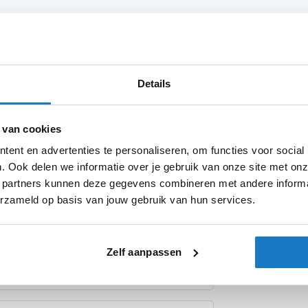
Product i
Details
Meer
menwerking tussen Roland Sands Design en
Merk
informatie
ars met hoge risers.
 van cookies
eest veeleisende omstandigheden, met RSD
Model
ent en advertenties te personaliseren, om functies voor social
amheid en stijl combineert. Het
. Ook delen we informatie over je gebruik van onze site met onz
ullen droog blijven, zelfs tijdens
Kleurstelling
 partners kunnen deze gegevens combineren met andere informat
erzameld op basis van jouw gebruik van hun services.
Producttype
 van elastische binnenverdelers en een
 georganiseerd en binnen handbereik. Het
Categorie
erticaal worden gemonteerd, voor optimaal
Zelf aanpassen
a bevestigingsmogelijkheden met 4 x
ing of accessoires kunt meenemen.