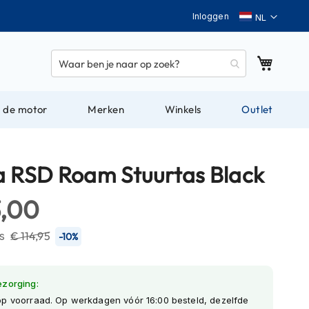
Taal
Inloggen
Winkel
 de motor
Merken
Winkels
Outlet
a RSD Roam Stuurtas Black
3,00
js
€ 114,95
-10%
ezorging:
op voorraad. Op werkdagen vóór 16:00 besteld, dezelfde