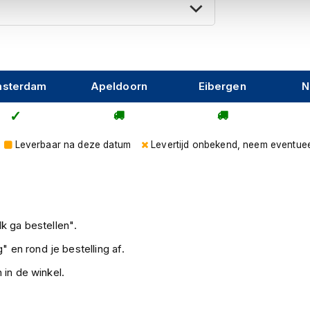
uurzaamheid en prestaties van de Kriega RSD
engt.
sterdam
Apeldoorn
Eibergen
N
Leverbaar na deze datum
Levertijd onbekend, neem eventuee
k ga bestellen".
" en rond je bestelling af.
 in de winkel.