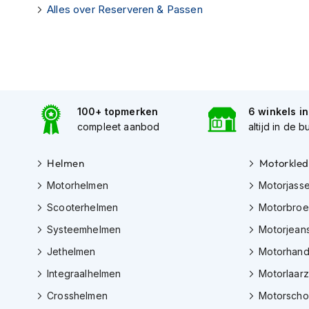
Alles over Reserveren & Passen
Tex
motorjassen
Motorbroeken
Heren
motorbroeken
Dames
100+ topmerken
6 winkels i
compleet aanbod
altijd in de b
motorbroeken
Doorwaai
Helmen
Motorkled
motorbroeken
Motorhelmen
Motorjass
Waterdichte
Scooterhelmen
Motorbro
motorbroeken
Systeemhelmen
Motorjean
Leren
motorbroeken
Jethelmen
Motorhan
Textiel
Integraalhelmen
Motorlaar
motorbroeken
Crosshelmen
Motorsch