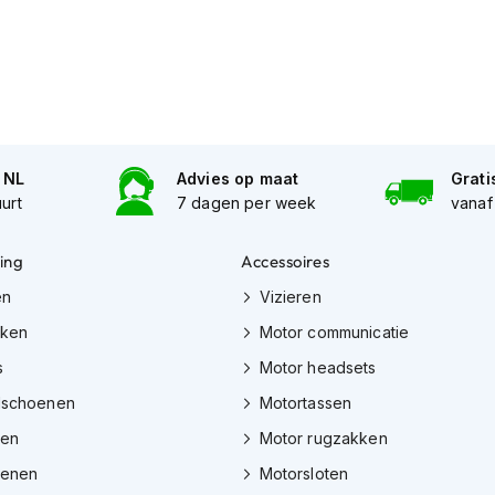
n NL
Advies op maat
Grati
uurt
7 dagen per week
vanaf
ing
Accessoires
en
Vizieren
eken
Motor communicatie
s
Motor headsets
dschoenen
Motortassen
zen
Motor rugzakken
oenen
Motorsloten