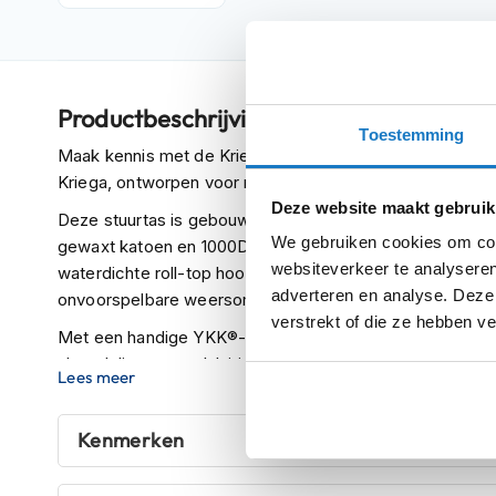
Crosshelmen
Fietshelmen
Helm
Productbeschrijving
accessoires
Toestemming
Vizieren
Maak kennis met de Kriega RSD Roam Stuurtas, een sa
Kriega, ontworpen voor motorfietsen met dragbar of t-b
Pinlocks
Deze website maakt gebruik
Deze stuurtas is gebouwd om te presteren onder de m
Tear-
We gebruiken cookies om cont
gewaxt katoen en 1000D Cordura® constructie die duurza
offs
websiteverkeer te analyseren
waterdichte roll-top hoofdgedeelte zorgt ervoor dat je sp
Crossbrillen
adverteren en analyse. Deze
onvoorspelbare weersomstandigheden.
verstrekt of die ze hebben v
Oordoppen
Met een handige YKK®-ritsvak aan de voorkant, voorzien
sleutelclip met snelsluiting, houd je je essentiële items
Onderhoud
Lees meer
uitneembare smartphonevak kan zowel horizontaal als v
helm
gebruiksgemak.
Helm
Kenmerken
Het Hypalon MOLLE-paneel aan de voorzijde biedt extr
houder
VELCRO ONE-WRAP®-banden, waardoor je extra uitrust
&