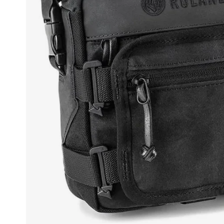
Race
helmen
Retro
helmen
Stille
motorhelmen
Flip
back
helmen
Heren
motorhelmen
Dames
motorhelmen
Kinder
motorhelmen
Scooterhelmen