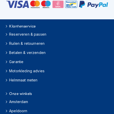
K
i
n
d
e
Klantenservice
r
m
Reserveren & passen
o
t
Ruilen & retourneren
o
r
Betalen & verzenden
h
e
Garantie
l
Motorkleding advies
m
e
Helmmaat meten
n
S
Onze winkels
c
o
Amsterdam
o
t
Apeldoorn