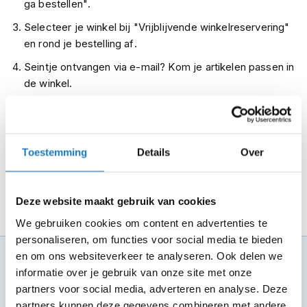
ga bestellen".
m
e
Selecteer je winkel bij "Vrijblijvende winkelreservering"
n
en rond je bestelling af.
R
Seintje ontvangen via e-mail? Kom je artikelen passen in
a
de winkel.
c
e
Alles naar tevredenheid? Betaal in de winkel.
h
e
Alles over Reserveren & Passen
l
Toestemming
Details
Over
m
e
n
Deze website maakt gebruik van cookies
R
e
We gebruiken cookies om content en advertenties te
t
personaliseren, om functies voor social media te bieden
r
en om ons websiteverkeer te analyseren. Ook delen we
100+ topmerken
o
h
informatie over je gebruik van onze site met onze
compleet aanbod
e
partners voor social media, adverteren en analyse. Deze
l
6 winkels in NL
partners kunnen deze gegevens combineren met andere