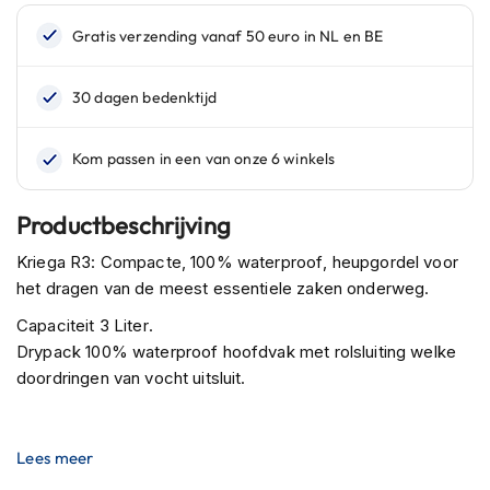
C
a
r
b
o
n
h
e
l
m
e
Productbeschrijving
n
Kriega R3: Compacte, 100% waterproof, heupgordel voor
E
het dragen van de meest essentiele zaken onderweg.
n
d
Capaciteit 3 Liter.
u
Drypack 100% waterproof hoofdvak met rolsluiting welke
r
doordringen van vocht uitsluit.
o
h
e
l
Lees meer
m
e