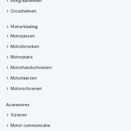
Integraalhelmen
i
p
Crosshelmen
b
a
Motorkleding
c
k
Motorjassen
h
e
Motorbroeken
l
m
Motorjeans
e
n
Motorhandschoenen
H
Motorlaarzen
e
r
Motorschoenen
e
n
Accessoires
m
o
Vizieren
t
o
Motor communicatie
r