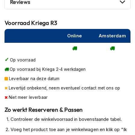
Reviews
P
i
l
o
Voorraad
Kriega R3
t
e
Online
Amsterdam
n
h
e
l
m
Op voorraad
e
Op voorraad bij Kriega 2-4 werkdagen
n
Leverbaar na deze datum
P
i
Levertijd onbekend, neem eventueel contact met ons op
n
Niet meer leverbaar
l
o
Zo werkt Reserveren & Passen
c
k
Controleer de winkelvoorraad in bovenstaande tabel.
h
e
Voeg het product toe aan je winkelwagen en klik op "Ik
l