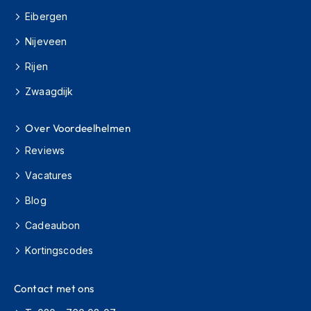
e
r
Eibergen
h
Nijeveen
e
l
Rijen
m
e
Zwaagdijk
n
B
Over Voordeelhelmen
o
x
Reviews
e
r
Vacatures
h
Blog
e
l
Cadeaubon
m
e
Kortingscodes
n
F
Contact met ons
a
s