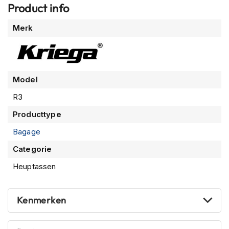
Product info
n
Meer
H
Merk
e
informatie
l
m
e
n
Model
m
e
R3
t
Producttype
z
o
Bagage
n
n
Categorie
e
v
Heuptassen
i
z
i
Kenmerken
e
r