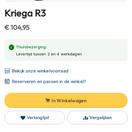
h
e
Kriega R3
Ga
l
naar
m
het
€ 104,95
e
n
begin
van
B
de
Thuisbezorging:
l
afbeeldingen-
Levertijd tussen 2 en 4 werkdagen
u
e
gallerij
t
Bekijk onze winkelvoorraad
o
o
Reserveren en passen in de winkel?
t
h
h
e
In Winkelwagen
l
m
e
Verlanglijst
Vergelijken
n