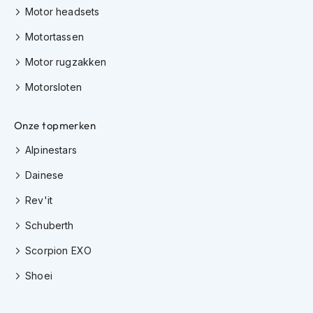
h
Motor headsets
e
l
Motortassen
m
e
Motor rugzakken
n
Motorsloten
D
a
m
Onze topmerken
e
Alpinestars
s
m
Dainese
o
t
Rev'it
o
r
Schuberth
h
e
Scorpion EXO
l
m
Shoei
e
n