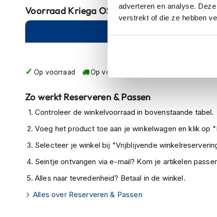
adverteren en analyse. Deze
Voorraad
Kriega OS-12 Adventure Pack
Crosshelmen
verstrekt of die ze hebben v
Fietshelmen
Online
Am
Helm
accessoires
Vizieren
Op voorraad
Op voorraad bij Kriega 2-4 werkdagen
Pinlocks
Zo werkt Reserveren & Passen
Tear-
Controleer de winkelvoorraad in bovenstaande tabel.
offs
Voeg het product toe aan je winkelwagen en klik op "I
Crossbrillen
Selecteer je winkel bij "Vrijblijvende winkelreservering
Oordoppen
Seintje ontvangen via e-mail? Kom je artikelen passen
Onderhoud
helm
Alles naar tevredenheid? Betaal in de winkel.
Helm
Alles over Reserveren & Passen
houder
&