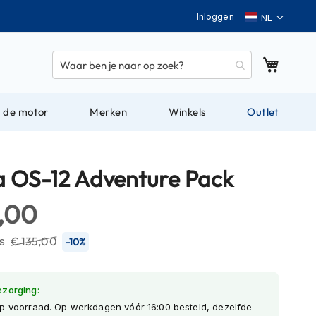
Taal
Inloggen
Winkel
 de motor
Merken
Winkels
Outlet
a OS-12 Adventure Pack
2,00
js
€ 135,00
-10%
ezorging:
p voorraad. Op werkdagen vóór 16:00 besteld, dezelfde