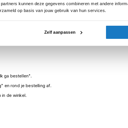
 partners kunnen deze gegevens combineren met andere informat
erzameld op basis van jouw gebruik van hun services.
sterdam
Apeldoorn
Eibergen
N
Zelf aanpassen
Leverbaar na deze datum
Levertijd onbekend, neem eventuee
k ga bestellen".
" en rond je bestelling af.
 in de winkel.