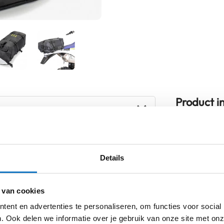
Product i
Meer
Merk
informatie
Model
Details
Producttype
 van cookies
Categorie
ent en advertenties te personaliseren, om functies voor social
. Ook delen we informatie over je gebruik van onze site met onz