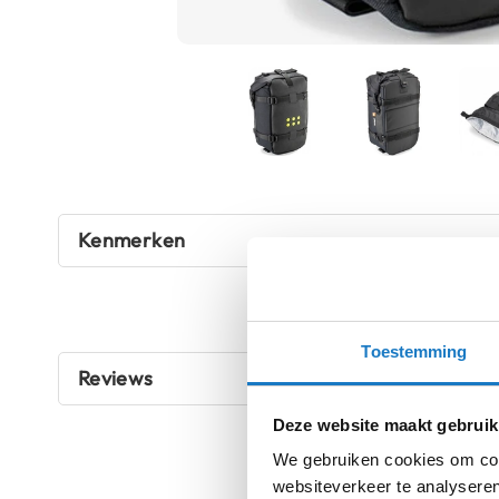
Boxer
helmen
Fashion
helmen
Vespa
helmen
Ga
Heren
naar
Kenmerken
scooterhelmen
het
begin
Dames
van
scooterhelmen
de
Kinder
Toestemming
afbeeldingen-
scooterhelmen
Reviews
gallerij
Systeemhelmen
Deze website maakt gebruik
Jethelmen
We gebruiken cookies om cont
websiteverkeer te analyseren
Integraalhelmen