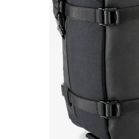
Race
helmen
Retro
helmen
Stille
motorhelmen
Flip
back
helmen
Heren
motorhelmen
Dames
motorhelmen
Kinder
motorhelmen
Scooterhelmen