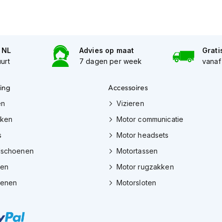
n NL
Advies op maat
Grati
uurt
7 dagen per week
vanaf
ing
Accessoires
en
Vizieren
eken
Motor communicatie
s
Motor headsets
dschoenen
Motortassen
zen
Motor rugzakken
oenen
Motorsloten