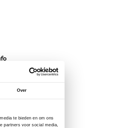
nfo
OS-12 Adventure Pack
Over
Bagage
Rugtassen
 media te bieden en om ons
e partners voor social media,