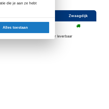
ie die je aan ze hebt
ijeveen
Rijen
Zwaagdijk
Alles toestaan
l contact met ons op
Niet meer leverbaar