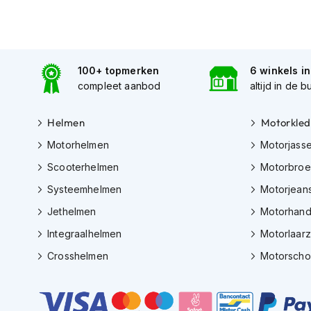
kapstok
Motorkleding
Motorjassen
Heren
100+ topmerken
6 winkels i
motorjassen
compleet aanbod
altijd in de b
Dames
Helmen
Motorkled
motorjassen
Motorhelmen
Motorjass
Doorwaai
motorjassen
Scooterhelmen
Motorbro
Waterdichte
Systeemhelmen
Motorjean
motorjassen
Jethelmen
Motorhan
Leren
Integraalhelmen
Motorlaar
motorjassen
Crosshelmen
Motorsch
Textiele
motorjassen
Gore-