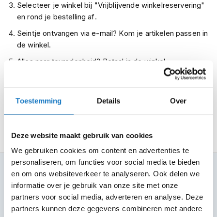
Selecteer je winkel bij "Vrijblijvende winkelreservering"
m
e
en rond je bestelling af.
n
Seintje ontvangen via e-mail? Kom je artikelen passen in
R
de winkel.
a
Alles naar tevredenheid? Betaal in de winkel.
c
e
Alles over Reserveren & Passen
h
e
l
Toestemming
Details
Over
m
e
n
Deze website maakt gebruik van cookies
R
We gebruiken cookies om content en advertenties te
e
personaliseren, om functies voor social media te bieden
t
100+ topmerken
r
en om ons websiteverkeer te analyseren. Ook delen we
compleet aanbod
o
informatie over je gebruik van onze site met onze
h
partners voor social media, adverteren en analyse. Deze
6 winkels in NL
e
partners kunnen deze gegevens combineren met andere
altijd in de buurt
l