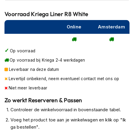
P
i
l
Voorraad
Kriega Liner R8 White
o
t
Online
Amsterdam
e
n
h
e
Op voorraad
l
m
Op voorraad bij Kriega 2-4 werkdagen
e
n
Leverbaar na deze datum
Levertijd onbekend, neem eventueel contact met ons op
P
i
Niet meer leverbaar
n
l
Zo werkt Reserveren & Passen
o
Controleer de winkelvoorraad in bovenstaande tabel.
c
k
Voeg het product toe aan je winkelwagen en klik op "Ik
h
e
ga bestellen".
l