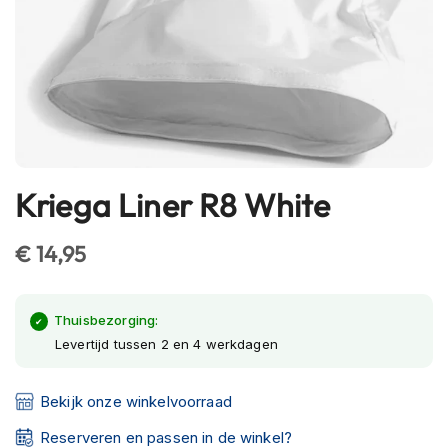
h
e
l
m
e
n
B
l
u
Kriega Liner R8 White
Ga
e
naar
t
o
het
€ 14,95
o
begin
t
van
h
de
h
Thuisbezorging:
e
afbeeldingen-
Levertijd tussen 2 en 4 werkdagen
l
gallerij
m
e
Bekijk onze winkelvoorraad
n
Reserveren en passen in de winkel?