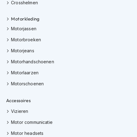
Crosshelmen
i
p
b
Motorkleding
a
c
Motorjassen
k
h
Motorbroeken
e
Motorjeans
l
m
Motorhandschoenen
e
n
Motorlaarzen
H
Motorschoenen
e
r
e
Accessoires
n
m
Vizieren
o
t
Motor communicatie
o
r
Motor headsets