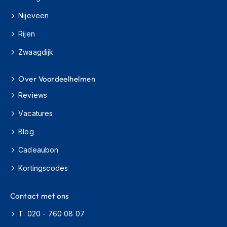
e
r
Nijeveen
h
e
Rijen
l
m
Zwaagdijk
e
n
Over Voordeelhelmen
B
Reviews
o
x
Vacatures
e
r
Blog
h
e
Cadeaubon
l
m
Kortingscodes
e
n
Contact met ons
F
T. 020 - 760 08 07
a
s