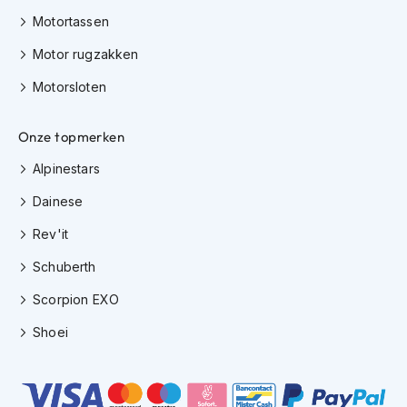
h
Motortassen
e
l
Motor rugzakken
m
e
Motorsloten
n
D
Onze topmerken
a
m
Alpinestars
e
s
Dainese
m
o
Rev'it
t
o
Schuberth
r
h
Scorpion EXO
e
Shoei
l
m
e
n