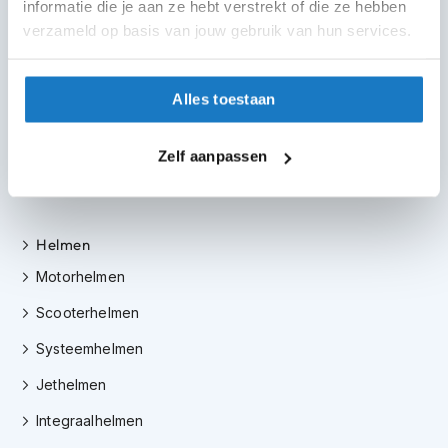
m
informatie die je aan ze hebt verstrekt of die ze hebben
e
Advies op maat
verzameld op basis van jouw gebruik van hun services.
n
7 dagen per week
S
Gratis verzending
Alles toestaan
t
vanaf €50 in NL en BE
i
l
30 dagen bedenktijd
Zelf aanpassen
l
Flexibel retourbeleid
e
m
o
t
Helmen
o
r
Motorhelmen
h
e
Scooterhelmen
l
m
Systeemhelmen
e
Jethelmen
n
Integraalhelmen
F
l