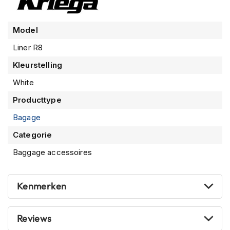
n
H
Model
e
l
Liner R8
m
Kleurstelling
e
n
White
m
e
Producttype
t
z
Bagage
o
n
Categorie
n
Baggage accessoires
e
v
i
z
Kenmerken
i
e
r
Reviews