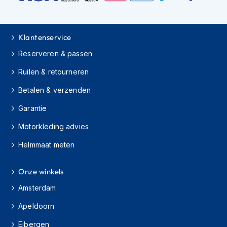
K
i
n
d
Klantenservice
e
Reserveren & passen
r
m
Ruilen & retourneren
o
t
Betalen & verzenden
o
r
Garantie
h
e
Motorkleding advies
l
m
Helmmaat meten
e
n
Onze winkels
S
Amsterdam
c
o
Apeldoorn
o
t
Eibergen