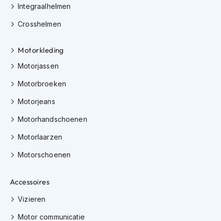
Integraalhelmen
i
p
Crosshelmen
b
a
c
Motorkleding
k
h
Motorjassen
e
l
Motorbroeken
m
e
Motorjeans
n
Motorhandschoenen
H
Motorlaarzen
e
r
Motorschoenen
e
n
m
Accessoires
o
t
Vizieren
o
r
Motor communicatie