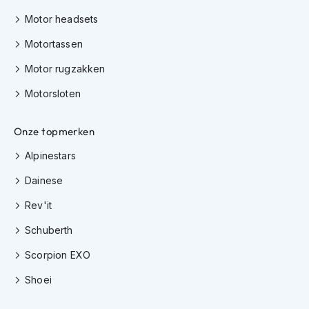
h
e
Motor headsets
l
m
Motortassen
e
Motor rugzakken
n
Motorsloten
D
a
m
Onze topmerken
e
s
Alpinestars
m
o
Dainese
t
o
Rev'it
r
h
Schuberth
e
l
Scorpion EXO
m
e
Shoei
n