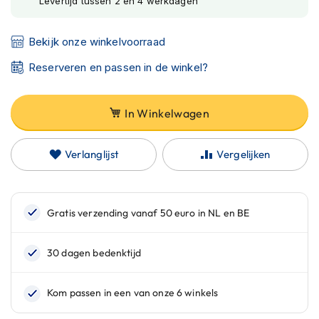
Levertijd tussen 2 en 4 werkdagen
C
a
r
Bekijk onze winkelvoorraad
b
o
Reserveren en passen in de winkel?
n
h
e
l
In Winkelwagen
m
e
n
Verlanglijst
Vergelijken
E
n
d
u
r
o
h
e
l
m
e