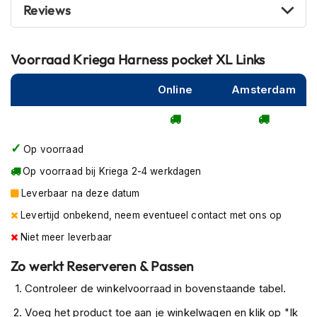
P
Reviews
i
l
o
Voorraad
Kriega Harness pocket XL Links
t
e
n
Online
Amsterdam
h
e
l
m
Op voorraad
e
n
Op voorraad bij Kriega 2-4 werkdagen
P
Leverbaar na deze datum
i
Levertijd onbekend, neem eventueel contact met ons op
n
l
Niet meer leverbaar
o
c
Zo werkt Reserveren & Passen
k
h
Controleer de winkelvoorraad in bovenstaande tabel.
e
Voeg het product toe aan je winkelwagen en klik op "Ik
l