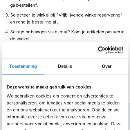
m
ga bestellen".
e
Selecteer je winkel bij "Vrijblijvende winkelreservering"
n
en rond je bestelling af.
R
Seintje ontvangen via e-mail? Kom je artikelen passen in
a
c
de winkel.
e
Alles naar tevredenheid? Betaal in de winkel.
h
e
Alles over Reserveren & Passen
l
m
Toestemming
Details
Over
e
n
Deze website maakt gebruik van cookies
R
e
We gebruiken cookies om content en advertenties te
t
personaliseren, om functies voor social media te bieden
r
o
en om ons websiteverkeer te analyseren. Ook delen we
100+ topmerken
h
informatie over je gebruik van onze site met onze
compleet aanbod
e
partners voor social media, adverteren en analyse. Deze
l