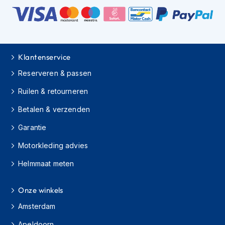
K
i
n
d
e
r
Klantenservice
m
Reserveren & passen
o
t
Ruilen & retourneren
o
r
Betalen & verzenden
h
e
Garantie
l
m
Motorkleding advies
e
n
Helmmaat meten
S
c
Onze winkels
o
Amsterdam
o
t
Apeldoorn