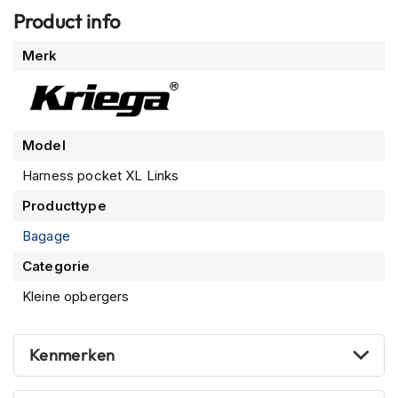
n
Product info
H
Meer
Merk
e
informatie
l
m
e
n
Model
m
e
Harness pocket XL Links
t
z
Producttype
o
n
Bagage
n
Categorie
e
v
Kleine opbergers
i
z
i
e
Kenmerken
r