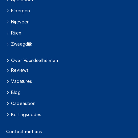
e
r
Eibergen
h
e
Nijeveen
l
m
Rijen
e
n
Zwaagdijk
B
Over Voordeelhelmen
o
x
Reviews
e
r
Vacatures
h
e
Blog
l
m
Cadeaubon
e
n
Kortingscodes
F
a
Contact met ons
s