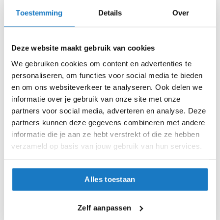
mesh geselecteerd vanwege schuur-, snij- en
i
Toestemming
Details
Over
L
scheurbestendigheid.
p
b
Stretch mesh panelen toegevoegd voor flexibiliteit
a
M
en comfort.
c
Deze website maakt gebruik van cookies
k
S
YKK-ritsen overal.
We gebruiken cookies om content en advertenties te
h
e
personaliseren, om functies voor social media te bieden
2 buitenzakken met reflecterende ritstrekkers. Extra
XL
l
en om ons websiteverkeer te analyseren. Ook delen we
vizierwisser inbegrepen.
m
informatie over je gebruik van onze site met onze
e
XXL
4 interne zakken met laag profiel.
n
partners voor social media, adverteren en analyse. Deze
partners kunnen deze gegevens combineren met andere
Interne telefoon- en oordopjeszak.
Op voorraad
H
informatie die je aan ze hebt verstrekt of die ze hebben
e
Comfortabele binding aan nek en manchetten.
Op voorraad bij KNOX 2-4 werkdagen
verzameld op basis van jouw gebruik van hun services.
r
Innovatieve discrete stretch reflecterende binding
Leverbaar na deze datum
e
n
die alleen 's nachts reflecteert.
Levertijd onbekend, neem eventueel contact met ons op
m
Alles toestaan
Discreet Knox-logo op de borst, voorzoom en
o
Niet meer leverbaar
t
achterkant.
o
Zo werkt Reserveren & Passen
Zelf aanpassen
Een voorklep met reliëf branding voor een extra
r