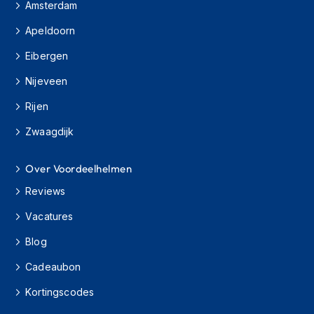
Amsterdam
s
c
Apeldoorn
o
o
Eibergen
t
e
Nijeveen
r
h
Rijen
e
l
Zwaagdijk
m
e
Over Voordeelhelmen
n
Reviews
K
i
Vacatures
n
d
Blog
e
r
Cadeaubon
s
c
Kortingscodes
o