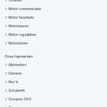
Vizieren
h
i
Motor communicatie
o
n
Motor headsets
h
Motortassen
e
l
Motor rugzakken
m
e
Motorsloten
n
V
Onze topmerken
e
s
Alpinestars
p
a
Dainese
h
e
Rev'it
l
m
Schuberth
e
Scorpion EXO
n