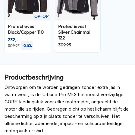
P
i
l
OP=OP
o
t
Protectievest
Protectievest
e
Black/Copper 110
Silver Chainmail
n
122
232,-
h
309,95
-25%
309,95
e
l
m
e
n
Productbeschrijving
P
Ontworpen om te worden gedragen zonder extra jas in
i
n
warm weer, is de Urbane Pro Mk3 het meest veelzijdige
l
CORE-kledingstuk voor elke motorrijder, ongeacht de
o
motor die ze rijden. Gedragen dicht op het lichaam blijft de
c
bescherming op zijn plaats zonder te verschuiven. Het
k
h
ultieme lichte, ademende, impact- en schuurbestendige
e
motorpantser shirt.
l