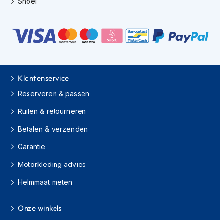
Shoei
H
e
r
e
n
s
c
o
o
Klantenservice
t
Reserveren & passen
e
r
Ruilen & retourneren
h
e
Betalen & verzenden
l
m
Garantie
e
n
Motorkleding advies
D
Helmmaat meten
a
m
Onze winkels
e
s