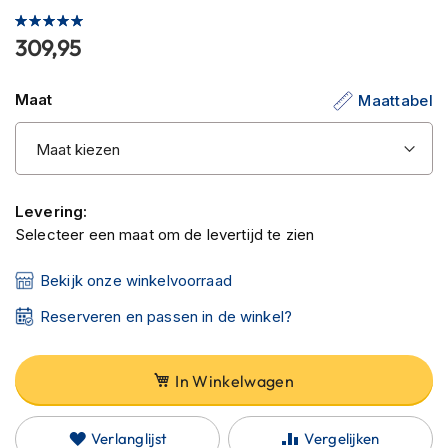
C
Waardering:
van
a
100
100
% of
309,95
r
de
b
afbeeldingen-
o
gallerij
Maat
Maattabel
n
h
e
l
m
e
Levering:
n
Selecteer een maat om de levertijd te zien
E
n
Bekijk onze winkelvoorraad
d
u
Reserveren en passen in de winkel?
r
o
h
In Winkelwagen
e
l
m
Verlanglijst
Vergelijken
e