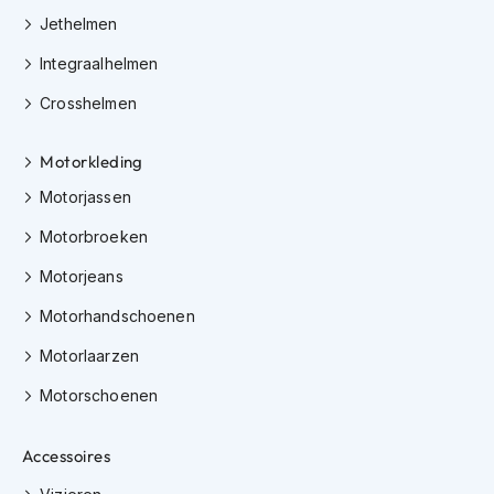
e
Jethelmen
r
h
Integraalhelmen
e
l
Crosshelmen
m
e
n
Motorkleding
B
Motorjassen
o
Motorbroeken
x
e
Motorjeans
r
h
Motorhandschoenen
e
l
Motorlaarzen
m
e
Motorschoenen
n
F
Accessoires
a
s