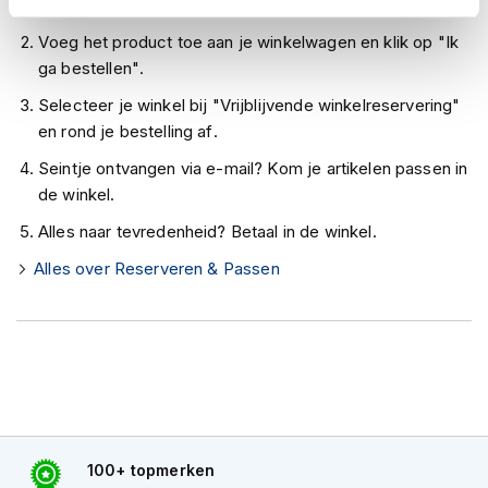
Controleer de winkelvoorraad in bovenstaande tabel.
h
gevoel van luxe en comfort aan de nek.
e
Voeg het product toe aan je winkelwagen en klik op "Ik
l
Duimgaten voor extra beveiliging.
ga bestellen".
m
Het beveiligingssysteem voor riemlussen wordt aan
e
Selecteer je winkel bij "Vrijblijvende winkelreservering"
n
de binnenkant gemarkeerd om ervoor te zorgen dat
en rond je bestelling af.
rijders hun broek aan het shirt kunnen bevestigen.
D
Seintje ontvangen via e-mail? Kom je artikelen passen in
a
Machinewasbaar kledingstuk - verwijder pantser
m
de winkel.
voor het wassen. Lees altijd de wasvoorschriften.
e
Alles naar tevredenheid? Betaal in de winkel.
s
Patch op de mouw benadrukt het erfgoed en
m
ontwerp van Knox.
Alles over Reserveren & Passen
o
t
Merkklittenband aan de binnenkant vooraan voor
o
een MICRO-LOCK borstbeschermer die als
r
optionele extra kan worden toegevoegd.
h
e
l
m
e
n
100+ topmerken