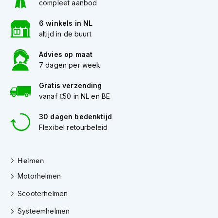
compleet aanbod
K
i
6 winkels in NL
n
altijd in de buurt
d
e
r
Advies op maat
m
7 dagen per week
o
t
Gratis verzending
o
vanaf €50 in NL en BE
r
h
30 dagen bedenktijd
e
Flexibel retourbeleid
l
m
e
n
Helmen
S
Motorhelmen
c
o
Scooterhelmen
o
Systeemhelmen
t