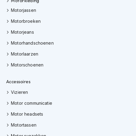
Motorkleding
K
Motorjassen
i
n
Motorbroeken
d
e
Motorjeans
r
m
Motorhandschoenen
o
t
Motorlaarzen
o
r
Motorschoenen
h
e
l
Accessoires
m
e
Vizieren
n
Motor communicatie
S
Motor headsets
c
o
Motortassen
o
t
Motor rugzakken