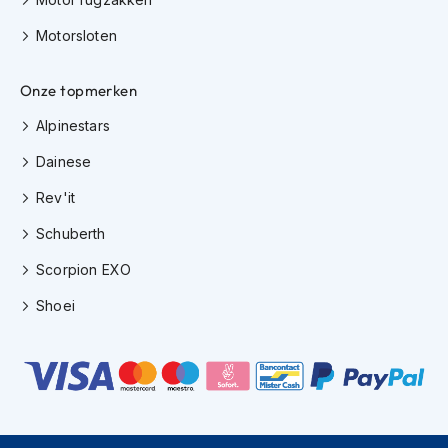
e
r
Motorsloten
h
e
l
Onze topmerken
m
e
Alpinestars
n
Dainese
B
o
Rev'it
x
Schuberth
e
r
Scorpion EXO
h
e
Shoei
l
m
e
n
F
a
s