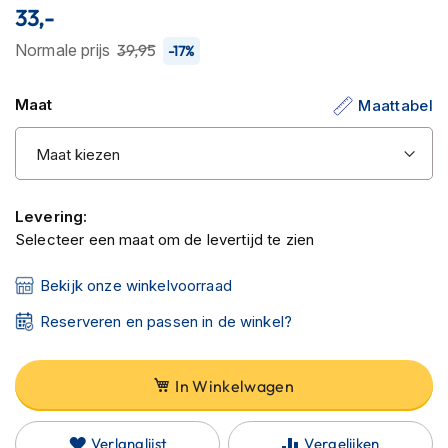
C
33,-
van
a
r
de
Normale prijs
39,95
-17%
b
afbeeldingen-
o
gallerij
n
Maat
Maattabel
h
e
l
m
e
n
Levering:
Selecteer een maat om de levertijd te zien
E
n
Bekijk onze winkelvoorraad
d
u
Reserveren en passen in de winkel?
r
o
h
In Winkelwagen
e
l
m
Verlanglijst
Vergelijken
e