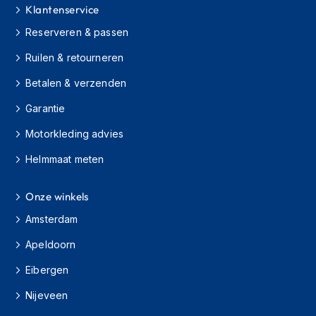
Klantenservice
h
i
Reserveren & passen
o
n
Ruilen & retourneren
h
e
Betalen & verzenden
l
m
Garantie
e
n
Motorkleding advies
V
Helmmaat meten
e
s
Onze winkels
p
a
Amsterdam
h
e
Apeldoorn
l
m
Eibergen
e
n
Nijeveen