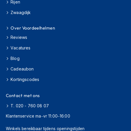
H
Rijen
e
Zwaagdijk
r
e
n
Over Voordeelhelmen
s
c
Reviews
o
o
Vacatures
t
e
Blog
r
h
Cadeaubon
e
l
Kortingscodes
m
e
Contact met ons
n
T. 020 - 760 08 07
D
a
Klantenservice ma–vr 11:00–16:00
m
e
Winkels bereikbaar tijdens openingstijden
s