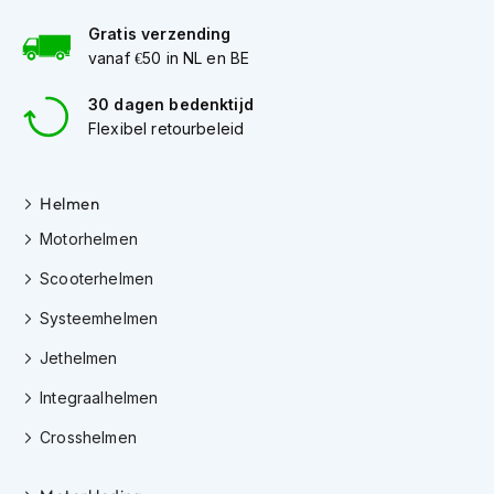
h
e
Gratis verzending
l
vanaf €50 in NL en BE
m
e
30 dagen bedenktijd
n
Flexibel retourbeleid
D
a
m
Helmen
e
s
Motorhelmen
m
Scooterhelmen
o
t
Systeemhelmen
o
r
Jethelmen
h
e
Integraalhelmen
l
m
Crosshelmen
e
n