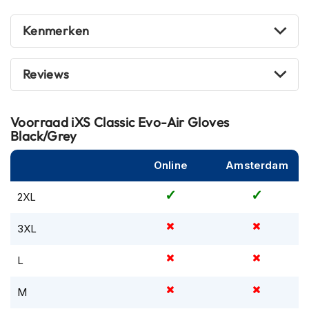
m
e
Kenmerken
n
R
Reviews
a
c
e
h
Voorraad
iXS Classic Evo-Air Gloves
e
Black/Grey
l
m
Online
Amsterdam
e
n
2XL
R
e
3XL
t
r
L
o
h
e
M
l