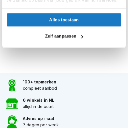
verzameld op basis van jouw gebruik van hun services.
Seintje ontvangen via e-mail? Kom je artikelen passen in
i
de winkel.
p
b
Alles naar tevredenheid? Betaal in de winkel.
Alles toestaan
a
c
Alles over Reserveren & Passen
k
Zelf aanpassen
h
e
l
m
e
n
H
e
100+ topmerken
r
compleet aanbod
e
n
6 winkels in NL
m
altijd in de buurt
o
t
Advies op maat
o
r
7 dagen per week