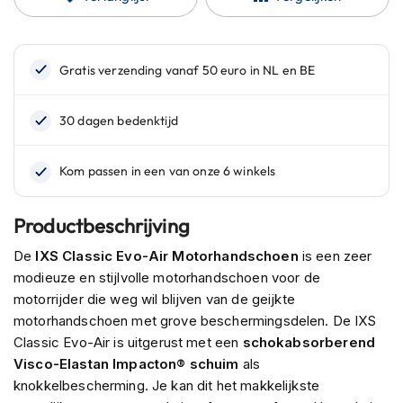
n
H
e
l
m
e
n
m
e
t
z
o
Productbeschrijving
n
n
De
IXS Classic Evo-Air Motorhandschoen
is een zeer
e
modieuze en stijlvolle motorhandschoen voor de
v
motorrijder die weg wil blijven van de geijkte
i
motorhandschoen met grove beschermingsdelen. De IXS
z
i
Classic Evo-Air is uitgerust met een
schokabsorberend
e
Visco-Elastan Impacton® schuim
als
r
knokkelbescherming. Je kan dit het makkelijkste