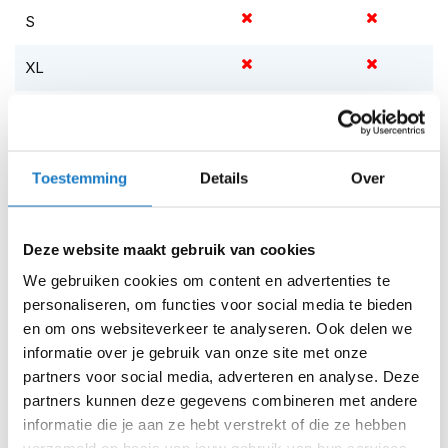
m
S
e
n
XL
S
t
Op voorraad
i
l
Op voorraad bij iXS 2-4 werkdagen
l
Leverbaar na deze datum
e
Toestemming
Details
Over
m
Levertijd onbekend, neem eventueel contact met ons op
o
t
Niet meer leverbaar
Deze website maakt gebruik van cookies
o
r
Zo werkt Reserveren & Passen
We gebruiken cookies om content en advertenties te
h
personaliseren, om functies voor social media te bieden
Controleer de winkelvoorraad in bovenstaande tabel.
e
en om ons websiteverkeer te analyseren. Ook delen we
l
Voeg het product toe aan je winkelwagen en klik op "Ik
m
informatie over je gebruik van onze site met onze
ga bestellen".
e
partners voor social media, adverteren en analyse. Deze
n
Selecteer je winkel bij "Vrijblijvende winkelreservering"
partners kunnen deze gegevens combineren met andere
en rond je bestelling af.
informatie die je aan ze hebt verstrekt of die ze hebben
F
l