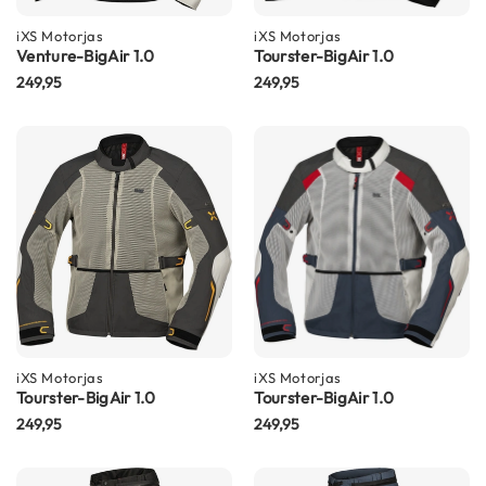
m
e
iXS
Motorjas
iXS
Motorjas
n
Venture-BigAir 1.0
Tourster-BigAir 1.0
249,95
249,95
S
t
i
l
l
e
m
o
t
o
r
h
e
l
m
iXS
Motorjas
iXS
Motorjas
Tourster-BigAir 1.0
Tourster-BigAir 1.0
e
n
249,95
249,95
F
l