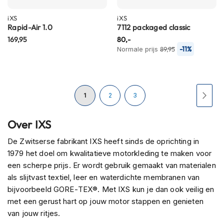
h
i
iXS
iXS
o
Rapid-Air 1.0
7112 packaged classic
n
169,95
80,-
h
-11%
Normale prijs
89,95
e
l
m
e
Pagina
n
U
Pagina
Pagina
Pagi
Volg
1
2
3
V
lees
Over IXS
e
s
momenteel
De Zwitserse fabrikant IXS heeft sinds de oprichting in
p
a
1979 het doel om kwalitatieve motorkleding te maken voor
pagina
h
een scherpe prijs. Er wordt gebruik gemaakt van materialen
e
als slijtvast textiel, leer en waterdichte membranen van
l
m
bijvoorbeeld GORE-TEX®. Met IXS kun je dan ook veilig en
e
met een gerust hart op jouw motor stappen en genieten
n
van jouw ritjes.