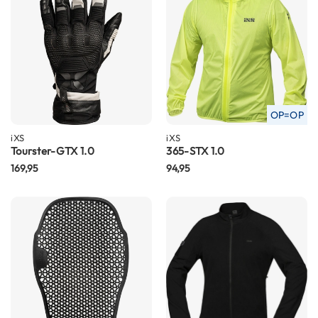
C
a
r
b
o
n
h
e
l
OP=OP
m
iXS
e
iXS
Tourster-GTX 1.0
365-STX 1.0
n
169,95
94,95
E
n
d
u
r
o
h
e
l
m
e