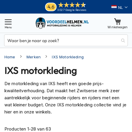
Ga
Helmen
4.6
Taal
3.027 Google Reviews
naar
M
de
o
inhoud
Winkelwagen
t
o
r
h
e
Home
Merken
IXS Motorkleding
l
m
IXS motorkleding
e
n
De motorkleding van IXS heeft een goede prijs-
A
kwaliteitverhouding. Dat maakt het Zwitserse merk zeer
d
v
aantrekkelijk voor beginnende rijders en rijders met een
e
wat kleiner budget. Onze IXS motorkleding collectie vind je
n
hier en in onze winkels.
t
u
r
Producten
1
-
28
van
63
e