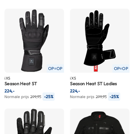
P
i
l
o
t
e
n
h
e
l
m
e
OP=OP
OP=OP
n
iXS
iXS
P
Season Heat ST
Season Heat ST Ladies
i
224,-
224,-
n
-25%
-25%
Normale prijs
299,95
Normale prijs
299,95
l
o
c
k
h
e
l