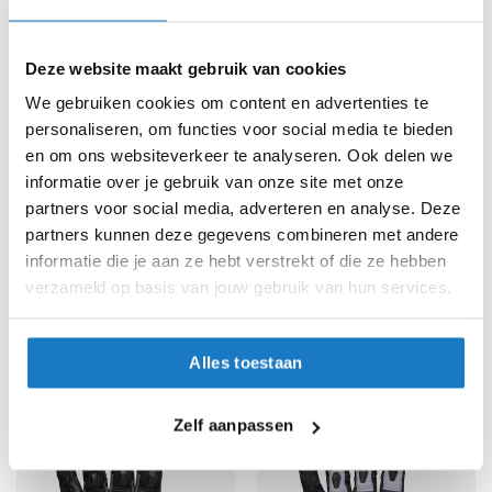
94,95
59,95
K
i
n
Deze website maakt gebruik van cookies
d
e
We gebruiken cookies om content en advertenties te
r
personaliseren, om functies voor social media te bieden
m
en om ons websiteverkeer te analyseren. Ook delen we
o
informatie over je gebruik van onze site met onze
t
o
partners voor social media, adverteren en analyse. Deze
r
partners kunnen deze gegevens combineren met andere
h
informatie die je aan ze hebt verstrekt of die ze hebben
e
OP=OP
OP=OP
verzameld op basis van jouw gebruik van hun services.
l
m
iXS
iXS
e
Tour Montevideo-Air 2.0
Rapid-STX 1.0
n
67,-
89,95
Alles toestaan
-16%
Normale prijs
79,95
S
c
Zelf aanpassen
o
o
t