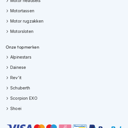
Motor headsets
J
Motortassen
e
t
Motor rugzakken
h
Motorsloten
e
l
m
Onze topmerken
e
n
Alpinestars
I
Dainese
n
t
Rev'it
e
g
Schuberth
r
a
Scorpion EXO
a
l
Shoei
h
e
l