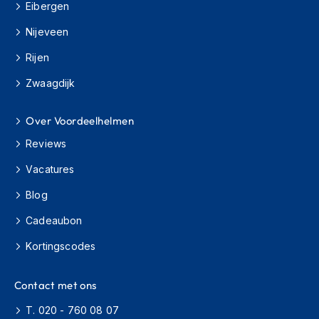
Eibergen
m
e
Nijeveen
n
Rijen
H
e
Zwaagdijk
l
m
a
Over Voordeelhelmen
c
Reviews
c
e
Vacatures
s
s
Blog
o
i
Cadeaubon
r
e
Kortingscodes
s
V
Contact met ons
i
z
T. 020 - 760 08 07