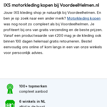
H
IXS motorkleding kopen bij VoordeelHelmen.nl
e
r
Jouw IXS kleding shop je natuurlijk bij Voordeelhelmen. En
e
ben je op zoek naar een ander merk?
Motorkleding kopen
n
was nog nooit zo compleet als bij Voordeelhelmen. Je
s
c
profiteert bij ons van gratis verzending en de beste prijzen.
o
Vanaf een productwaarde van €200 mag je de kleding ook
o
binnen 100 dagen helemaal gratis retourneren. Bestel
t
eenvoudig ons online of kom langs in een van onze winkels
e
r
voor persoonlijk advies.
h
e
l
m
e
n
100+ topmerken
D
compleet aanbod
a
m
6 winkels in NL
e
s
altijd in de buurt