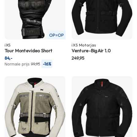
m
e
n
R
a
OP=OP
c
iXS
e
iXS
Motorjas
Tour Montevideo Short
Venture-BigAir 1.0
h
e
84,-
249,95
l
-16%
Normale prijs
99,95
m
e
n
R
e
t
r
o
h
e
l