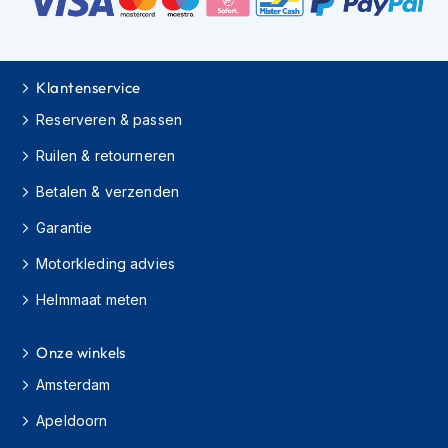
m
e
n
C
Klantenservice
r
o
Reserveren & passen
s
Ruilen & retourneren
s
h
Betalen & verzenden
e
l
Garantie
m
e
Motorkleding advies
n
Helmmaat meten
F
i
e
Onze winkels
t
Amsterdam
s
h
Apeldoorn
e
l