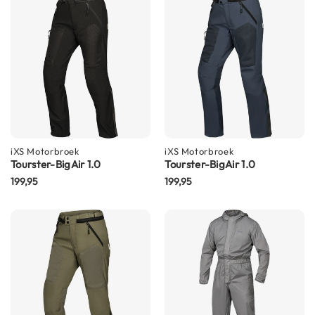
i
p
b
a
c
k
h
e
l
m
e
iXS
Motorbroek
iXS
Motorbroek
n
Tourster-BigAir 1.0
Tourster-BigAir 1.0
199,95
199,95
H
e
r
e
n
m
o
t
o
r