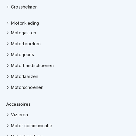
o
Crosshelmen
t
e
r
Motorkleding
h
e
Motorjassen
l
m
Motorbroeken
e
n
Motorjeans
S
Motorhandschoenen
y
Motorlaarzen
s
t
Motorschoenen
e
e
m
Accessoires
h
e
Vizieren
l
m
Motor communicatie
e
n