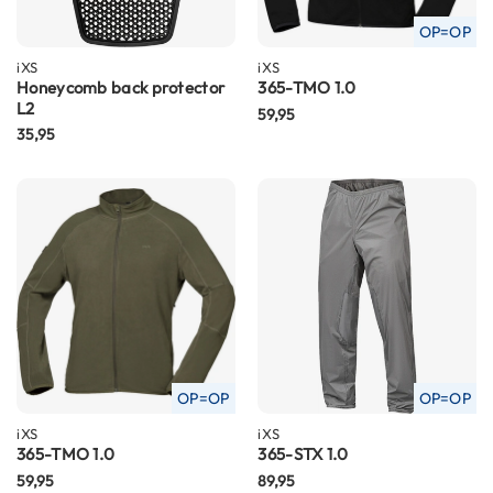
n
OP=OP
H
iXS
iXS
e
Honeycomb back protector
365-TMO 1.0
l
L2
59,95
m
35,95
e
n
m
e
t
z
o
n
n
e
v
i
z
OP=OP
OP=OP
i
iXS
e
iXS
365-TMO 1.0
365-STX 1.0
r
59,95
89,95