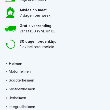
s
c
Advies op maat
o
7 dagen per week
o
t
Gratis verzending
e
vanaf €50 in NL en BE
r
h
e
30 dagen bedenktijd
l
Flexibel retourbeleid
m
e
n
Helmen
K
Motorhelmen
i
n
Scooterhelmen
d
e
Systeemhelmen
r
s
Jethelmen
c
o
Integraalhelmen