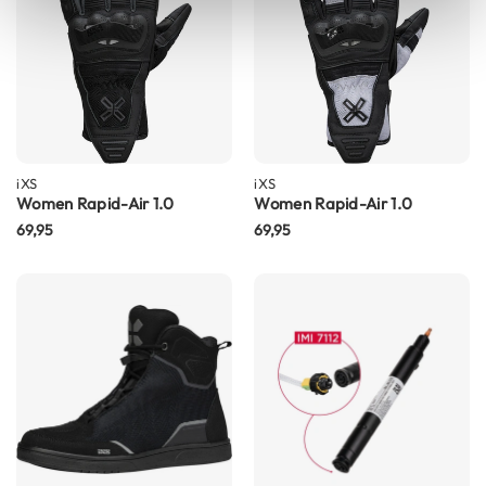
e
r
h
e
l
m
e
n
iXS
iXS
B
Women Rapid-Air 1.0
Women Rapid-Air 1.0
o
69,95
69,95
x
e
r
h
e
l
m
e
n
F
a
s