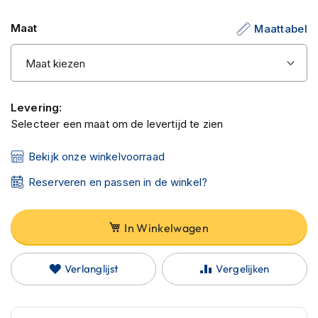
C
de
a
Maat
Maattabel
afbeeldingen-
r
b
gallerij
o
n
h
e
Levering:
l
Selecteer een maat om de levertijd te zien
m
e
n
Bekijk onze winkelvoorraad
E
Reserveren en passen in de winkel?
n
d
u
In Winkelwagen
r
o
h
Verlanglijst
Vergelijken
e
l
m
e