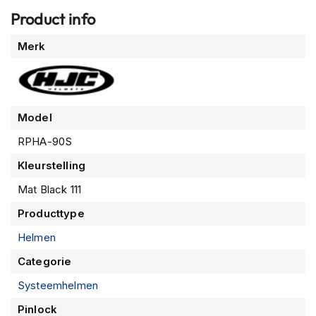
m
helm zit gemonteerd. De reden dat deze module zo
Product info
e
compact is komt doordat de batterij in de kraag van de
n
Meer
Merk
HJC RPHA-90S is weggewerkt.
informatie
R
Verder is deze
hightech systeemhelm
voorzien van een
a
glasvezel buitenschaal met carbon versterkingen
. Dit
c
e
resulteert in een
lichtgewicht en vooral ijzersterke helm
Model
h
die jou te allen tijde goed zal beschermen. De buitenschaal
e
wordt in
drie verschillende schaalmaten
gemaakt. Dit
RPHA-90S
l
heeft als voordeel dat het voor een
betere pasvorm
zorgt
m
Kleurstelling
e
en dat de helm tegelijkertijd
zo compact mogelijk
blijft,
n
Mat Black 111
ongeacht de maat. Daarnaast beschikt deze systeemhelm
over een
geïntegreerd zonnevizier
en is deze
R
Producttype
voorbereid voor motorrijders met bril
. Het vizier is
anti-
e
Helmen
t
kras
en
anti-fog
behandeld en komt
standaard met een
r
Pinlock
vizier. De
microbuckle sluiting is van metaal
en
Categorie
o
is daardoor extra sterk en veilig. Tot slot biedt HJC
vijf jaar
h
Systeemhelmen
e
garantie
waardoor je maximaal kan genieten van deze
l
Pinlock
helm.