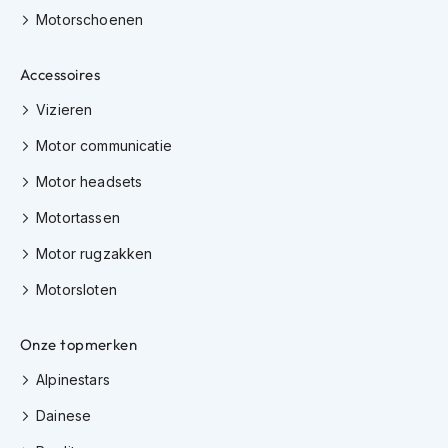
h
Motorschoenen
i
o
n
Accessoires
h
Vizieren
e
l
Motor communicatie
m
e
Motor headsets
n
Motortassen
V
e
Motor rugzakken
s
p
Motorsloten
a
h
e
Onze topmerken
l
m
Alpinestars
e
n
Dainese