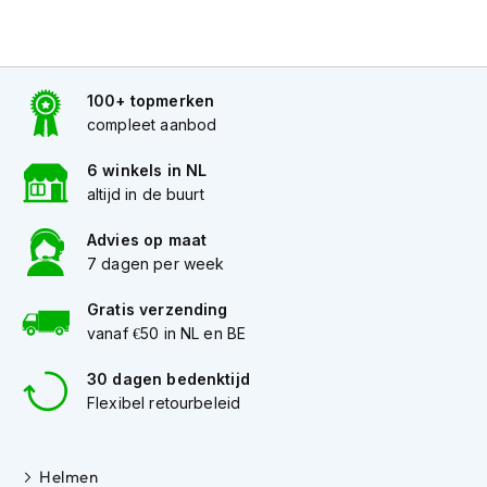
K
i
n
d
e
100+ topmerken
r
compleet aanbod
m
o
6 winkels in NL
t
altijd in de buurt
o
r
Advies op maat
h
7 dagen per week
e
l
m
Gratis verzending
e
vanaf €50 in NL en BE
n
30 dagen bedenktijd
S
Flexibel retourbeleid
c
o
o
t
Helmen