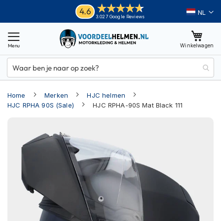
Ga
Helmen
4.6
Taal
3.027 Google Reviews
naar
M
de
o
inhoud
Winkelwagen
t
o
r
h
e
Home
Merken
HJC helmen
l
m
HJC RPHA 90S (Sale)
HJC RPHA-90S Mat Black 111
e
Ga
n
naar
A
het
d
einde
v
van
e
n
de
t
afbeeldingen-
u
gallerij
r
e