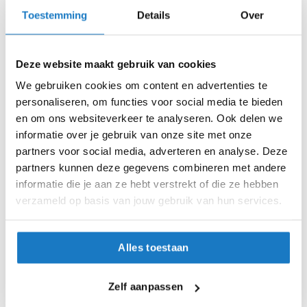
i
S (55-56cm)
Toestemming
Details
Over
p
b
M (57-58cm)
a
c
Deze website maakt gebruik van cookies
k
L (58-59cm)
We gebruiken cookies om content en advertenties te
h
e
personaliseren, om functies voor social media te bieden
XL (60-61cm)
l
en om ons websiteverkeer te analyseren. Ook delen we
m
informatie over je gebruik van onze site met onze
XXL (62-63cm)
e
partners voor social media, adverteren en analyse. Deze
n
partners kunnen deze gegevens combineren met andere
Op voorraad
H
informatie die je aan ze hebt verstrekt of die ze hebben
Op voorraad bij HJC 2-4 werkdagen
e
verzameld op basis van jouw gebruik van hun services.
r
Leverbaar na deze datum
e
n
Levertijd onbekend, neem eventueel contact met ons op
m
Alles toestaan
Niet meer leverbaar
o
t
Zo werkt Reserveren & Passen
o
Zelf aanpassen
r
Controleer de winkelvoorraad in bovenstaande tabel.