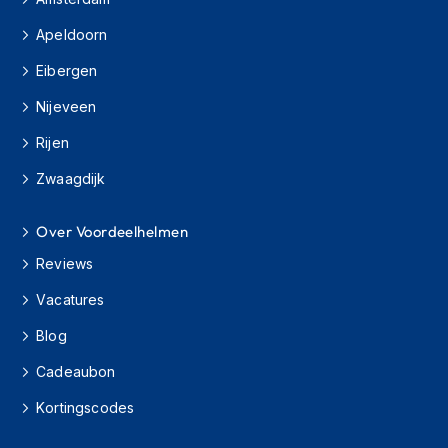
s
c
Apeldoorn
o
Eibergen
o
t
Nijeveen
e
r
Rijen
h
e
Zwaagdijk
l
m
e
Over Voordeelhelmen
n
Reviews
K
Vacatures
i
n
Blog
d
e
Cadeaubon
r
s
Kortingscodes
c
o