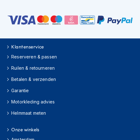
H
e
r
e
n
s
c
o
Klantenservice
o
t
Reserveren & passen
e
r
Ruilen & retourneren
h
e
Betalen & verzenden
l
Garantie
m
e
Motorkleding advies
n
Helmmaat meten
D
a
m
Onze winkels
e
s
Amsterdam