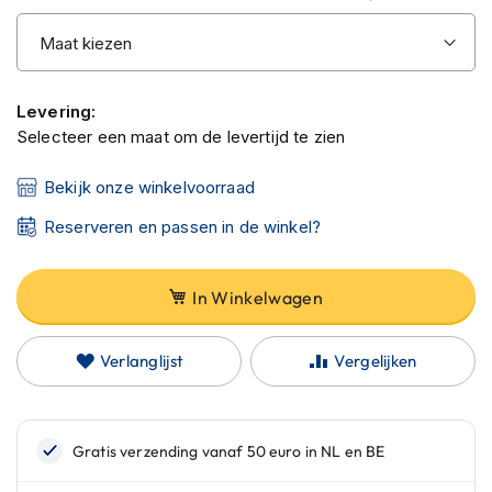
C
a
r
b
o
n
Levering:
h
Selecteer een maat om de levertijd te zien
e
l
Bekijk onze winkelvoorraad
m
e
Reserveren en passen in de winkel?
n
E
In Winkelwagen
n
d
u
Verlanglijst
Vergelijken
r
o
h
e
l
m
e