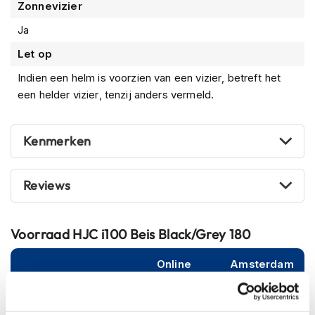
m
Zonnevizier
e
Ja
n
Let op
S
t
Indien een helm is voorzien van een vizier, betreft het
i
een helder vizier, tenzij anders vermeld.
l
l
e
m
Kenmerken
o
t
o
Reviews
r
h
e
l
Voorraad
HJC i100 Beis Black/Grey 180
m
e
Online
Amsterdam
n
XS (54-55cm)
F
l