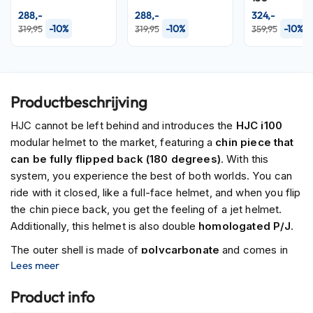
P
288,-
288,-
324,-
i
-10%
-10%
-10%
319,95
319,95
359,95
l
o
t
e
n
h
Productbeschrijving
e
l
HJC cannot be left behind and introduces the
HJC i100
m
modular helmet to the market, featuring a
chin piece that
e
can be fully flipped back (180 degrees)
. With this
n
system, you experience the best of both worlds. You can
P
ride with it closed, like a full-face helmet, and when you flip
i
the chin piece back, you get the feeling of a jet helmet.
n
Additionally, this helmet is also double
homologated P/J
.
l
o
The outer shell is made of
polycarbonate
and comes in
c
Lees meer
three shell sizes, available in sizes XS â€“ 2XL. Along with
k
h
chin and top ventilation, this helmet features the ACS
Product info
e
ventilation system, which takes into account ventilation
l