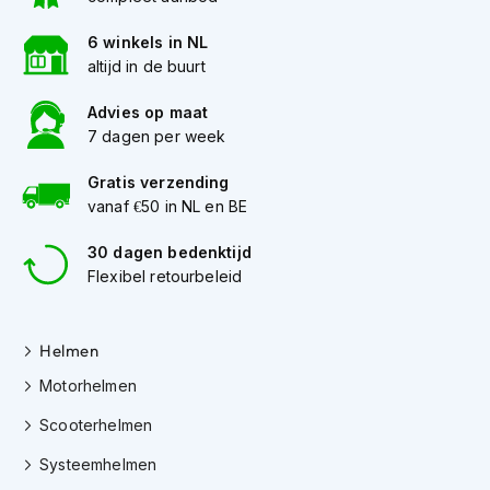
K
i
6 winkels in NL
n
altijd in de buurt
d
e
Advies op maat
r
7 dagen per week
m
o
Gratis verzending
t
o
vanaf €50 in NL en BE
r
h
30 dagen bedenktijd
e
Flexibel retourbeleid
l
m
e
n
Helmen
Motorhelmen
S
c
Scooterhelmen
o
o
Systeemhelmen
t