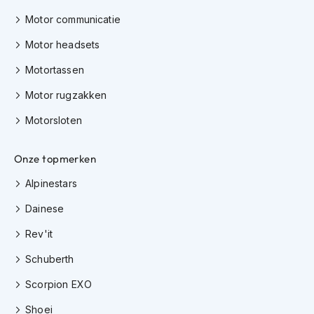
h
Motor communicatie
i
o
Motor headsets
n
h
Motortassen
e
l
Motor rugzakken
m
e
Motorsloten
n
V
Onze topmerken
e
Alpinestars
s
p
Dainese
a
h
Rev'it
e
l
Schuberth
m
e
Scorpion EXO
n
Shoei