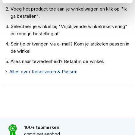
h
e
Voeg het product toe aan je winkelwagen en klik op "Ik
l
ga bestellen".
m
e
Selecteer je winkel bij "Vrijblijvende winkelreservering"
n
en rond je bestelling af.
D
Seintje ontvangen via e-mail? Kom je artikelen passen in
a
de winkel.
m
e
Alles naar tevredenheid? Betaal in de winkel.
s
m
Alles over Reserveren & Passen
o
t
o
r
h
e
l
m
e
100+ topmerken
n
compleet aanbod