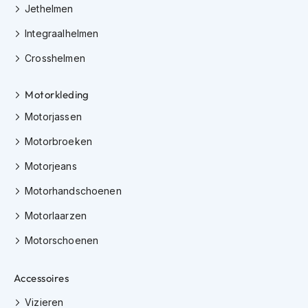
e
Jethelmen
r
h
Integraalhelmen
e
l
Crosshelmen
m
e
Motorkleding
n
Motorjassen
B
o
Motorbroeken
x
e
Motorjeans
r
h
Motorhandschoenen
e
l
Motorlaarzen
m
e
Motorschoenen
n
Accessoires
F
a
Vizieren
s