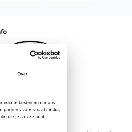
nfo
F31
Over
Ceron White/Red 231
Helmen
Jethelmen
 media te bieden en om ons
e partners voor social media,
Voorbereid
ie die je aan ze hebt
Ja