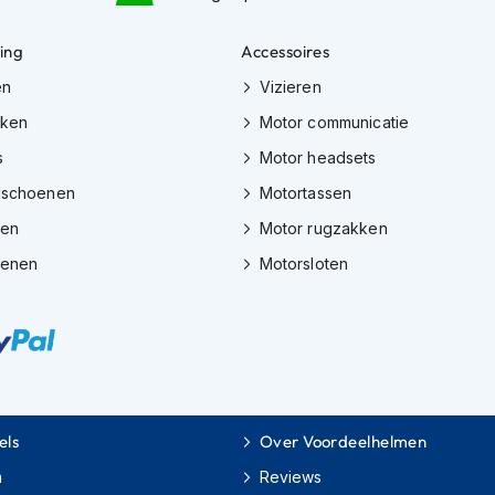
ing
Accessoires
en
Vizieren
eken
Motor communicatie
s
Motor headsets
dschoenen
Motortassen
zen
Motor rugzakken
oenen
Motorsloten
els
Over Voordeelhelmen
m
Reviews