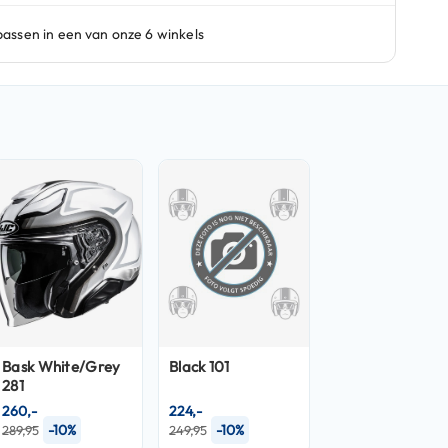
Bask White/Grey
Black 101
281
260,-
224,-
-10%
-10%
289,95
249,95