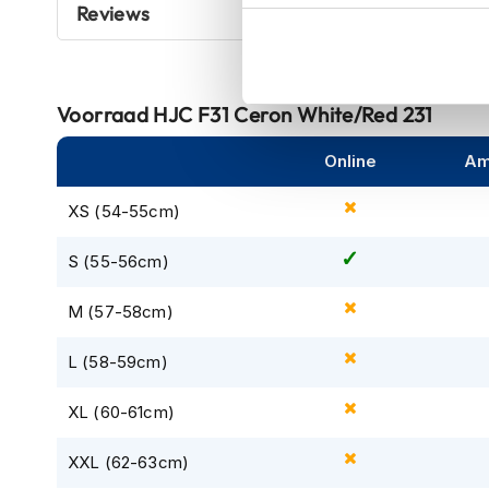
Reviews
De HJC F31 is gereed voor SMART HJC 11B, 21B & 50B Bl
kapstok
waardoor je moeiteloos kunt genieten van je favoriete m
Motorkleding
rijden. Kies voor de ultieme combinatie van stijl, comfor
Motorjassen
Heren
Voorraad
HJC F31 Ceron White/Red 231
motorjassen
Online
Am
Dames
motorjassen
XS (54-55cm)
Doorwaai
motorjassen
S (55-56cm)
Waterdichte
M (57-58cm)
motorjassen
Leren
L (58-59cm)
motorjassen
XL (60-61cm)
Textiele
motorjassen
XXL (62-63cm)
Gore-