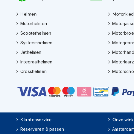
Gore-
Tex
Helmen
Motorkled
motorbroeken
Motorhelmen
Motorjass
Kevlar
motorbroeken
Scooterhelmen
Motorbro
Systeemhelmen
Motorjean
Cargo
motorbroeken
Jethelmen
Motorhan
Motorjeans
Integraalhelmen
Motorlaar
Motorpakken
Crosshelmen
Motorsch
Heren
motorpak
Dames
motorpak
Eendelig
Klantenservice
Onze wink
motorpak
Reserveren & passen
Amsterda
Tweedelig