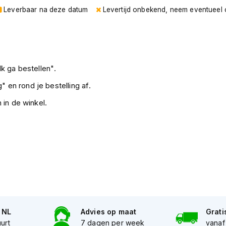
Leverbaar na deze datum
Levertijd onbekend, neem eventueel 
k ga bestellen".
" en rond je bestelling af.
 in de winkel.
n NL
Advies op maat
Grati
uurt
7 dagen per week
vanaf