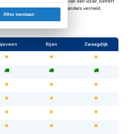
Indien een helm is voorzien van een vizier, betreft
het een helder vizier, tenzij anders vermeld.
Alles toestaan
ijeveen
Rijen
Zwaagdijk