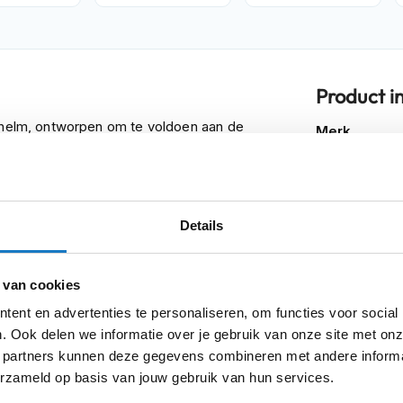
Product i
Meer
ethelm, ontworpen om te voldoen aan de
Merk
informatie
en geavanceerde composiet schaal van
 biedt dankzij geavanceerde CAD-
Model
ng, is krasbestendig en voorzien van een
Details
Kleurstelling
rde afdichting en gebruiksgemak. Met het
nvoudig optimaliseren voor de perfecte
Producttype
 van cookies
Categorie
ent en advertenties te personaliseren, om functies voor social
t voor een volledige luchtstroom van voor
. Ook delen we informatie over je gebruik van onze site met onz
Pinlock
 worden afgevoerd. Het vochtregulerende
 partners kunnen deze gegevens combineren met andere informat
sens zorgt voor extra comfort, zelfs
Zonnevizier
erzameld op basis van jouw gebruik van hun services.