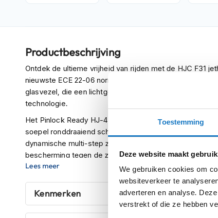
Crosshelmen
Fietshelmen
Helm
Productbeschrijving
accessoires
Vizieren
Ontdek de ultieme vrijheid van rijden met de HJC F31 j
nieuwste ECE 22-06 normen. De helm is voorzien van e
Pinlocks
glasvezel, die een lichtgewicht en superieure pasvorm
Tear-
technologie.
offs
Het Pinlock Ready HJ-43 vizier biedt 99% UV-beschermi
Toestemming
Crossbrillen
soepel ronddraaiend scharniermechanisme voor verbete
dynamische multi-step zonnevizier kun je de positie ee
Oordoppen
Deze website maakt gebruik
bescherming tegen de zon.
Onderhoud
Lees meer
We gebruiken cookies om cont
Het "ACS" Advanced Channeling Ventilation System zorg
helm
websiteverkeer te analyseren
naar achter, waardoor hitte en vochtigheid uit de helm
Helm
Kenmerken
adverteren en analyse. Deze
interieur met uitneembare en wasbare kroon- en wangkus
houder
verstrekt of die ze hebben v
tijdens langere ritten.
&