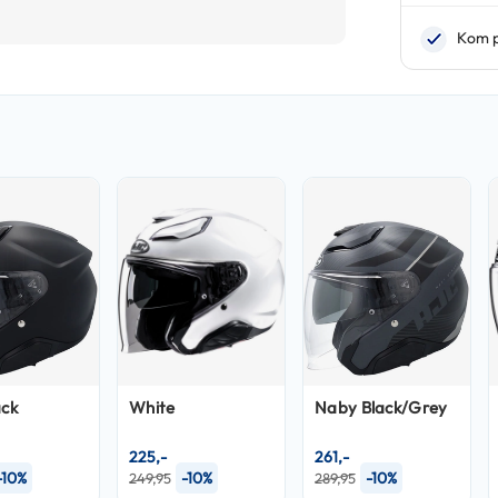
ack
White
Naby Black/Grey
225,-
261,-
-10%
-10%
-10%
249,95
289,95