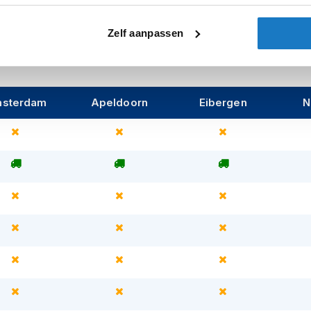
Let op
uetooth-systemen (*apart verkrijgbaar),
uziek, gesprekken en navigatie tijdens het
Zelf aanpassen
t en innovatie met de HJC F31 jethelm.
sterdam
Apeldoorn
Eibergen
N