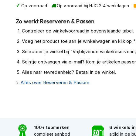
Op voorraad
Op voorraad bij HJC 2-4 werkdagen
Tex
motorjassen
Zo werkt Reserveren & Passen
Motorbroeken
Controleer de winkelvoorraad in bovenstaande tabel.
Heren
motorbroeken
Voeg het product toe aan je winkelwagen en klik op "I
Dames
Selecteer je winkel bij "Vrijblijvende winkelreservering
motorbroeken
Seintje ontvangen via e-mail? Kom je artikelen passen
Doorwaai
Alles naar tevredenheid? Betaal in de winkel.
motorbroeken
Alles over Reserveren & Passen
Waterdichte
motorbroeken
Leren
motorbroeken
Textiel
motorbroeken
100+ topmerken
6 winkels i
compleet aanbod
altijd in de b