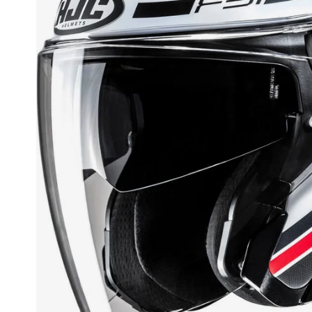
Race
helmen
Retro
helmen
Stille
motorhelmen
Flip
back
helmen
Heren
motorhelmen
Dames
motorhelmen
Kinder
motorhelmen
Scooterhelmen