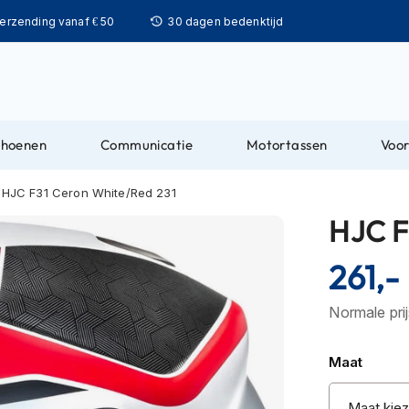
Ga
verzending vanaf € 50
30 dagen bedenktijd
naar
de
inhoud
choenen
Communicatie
Motortassen
Voor
HJC F31 Ceron White/Red 231
HJC F
261,-
Normale pri
Maat