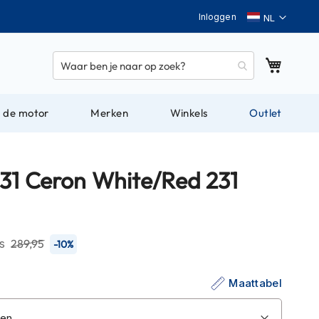
Taal
Inloggen
Winkel
 de motor
Merken
Winkels
Outlet
31 Ceron White/Red 231
js
289,95
-10%
Maattabel