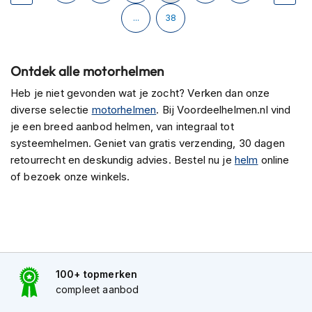
H
lees
e
Pagina
...
38
r
e
momenteel
n
Ontdek alle motorhelmen
s
pagina
c
Heb je niet gevonden wat je zocht? Verken dan onze
o
diverse selectie
motorhelmen
. Bij Voordeelhelmen.nl vind
o
t
je een breed aanbod helmen, van integraal tot
e
systeemhelmen. Geniet van gratis verzending, 30 dagen
r
retourrecht en deskundig advies. Bestel nu je
helm
online
h
of bezoek onze winkels.
e
l
m
e
n
D
a
100+ topmerken
m
compleet aanbod
e
s