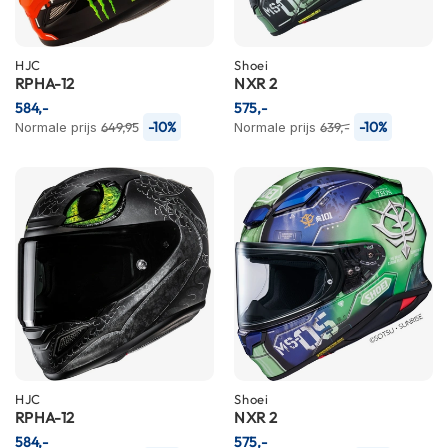
i
p
b
HJC
Shoei
a
RPHA-12
NXR 2
c
584,-
575,-
k
-10%
-10%
Normale prijs
649,95
Normale prijs
639,-
h
e
l
m
e
n
H
e
r
e
n
m
o
t
HJC
Shoei
o
RPHA-12
NXR 2
r
584,-
575,-