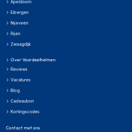
Apeldoorn
m
e
Eibergen
n
Nijeveen
H
e
Rijen
l
m
Zwaagdijk
a
c
Over Voordeelhelmen
c
e
Reviews
s
s
Vacatures
o
i
Blog
r
e
Cadeaubon
s
Kortingscodes
V
i
Contact met ons
z