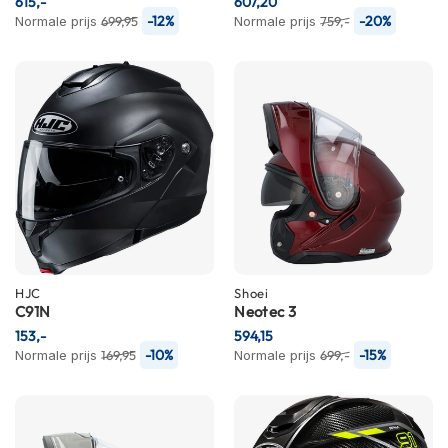
615,-
607,20
m
-12%
-20%
Normale prijs
699,95
Normale prijs
759,-
e
n
R
a
c
e
h
e
l
m
e
n
HJC
Shoei
R
C91N
Neotec 3
e
153,-
594,15
t
-10%
-15%
Normale prijs
169,95
Normale prijs
699,-
r
o
h
e
l