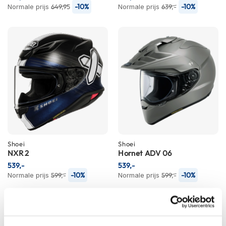
h
-10%
-10%
Normale prijs
649,95
Normale prijs
639,-
e
l
m
e
n
D
a
m
e
s
m
o
t
Shoei
Shoei
o
NXR 2
Hornet ADV 06
r
539,-
539,-
h
-10%
-10%
Normale prijs
e
599,-
Normale prijs
599,-
l
m
e
n