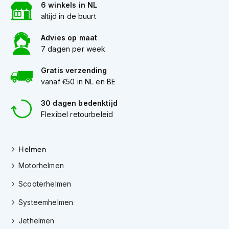
6 winkels in NL
s
altijd in de buurt
c
o
o
Advies op maat
t
7 dagen per week
e
r
Gratis verzending
h
vanaf €50 in NL en BE
e
l
30 dagen bedenktijd
m
Flexibel retourbeleid
e
n
K
Helmen
i
n
Motorhelmen
d
e
Scooterhelmen
r
Systeemhelmen
s
c
Jethelmen
o