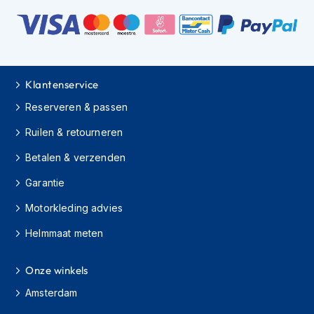
m
e
n
C
r
o
Klantenservice
s
Reserveren & passen
s
h
Ruilen & retourneren
e
l
Betalen & verzenden
m
e
Garantie
n
Motorkleding advies
F
i
Helmmaat meten
e
t
Onze winkels
s
h
Amsterdam
e
l