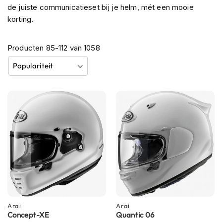
de juiste communicatieset bij je helm, mét een mooie
h
e
korting.
l
m
e
Producten
85
-
112
van
1058
n
B
l
u
e
t
o
o
t
h
h
e
l
m
e
n
Arai
Arai
Concept-XE
Quantic 06