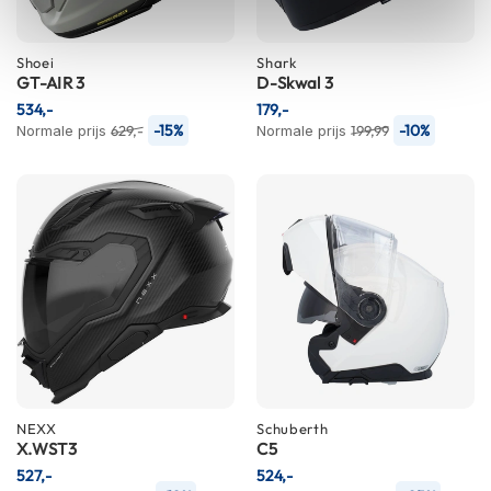
e
r
h
Shoei
Shark
e
GT-AIR 3
D-Skwal 3
l
m
534,-
179,-
e
-15%
-10%
Normale prijs
629,-
Normale prijs
199,99
n
B
o
x
e
r
h
e
l
m
e
n
NEXX
Schuberth
F
X.WST3
C5
a
527,-
524,-
s