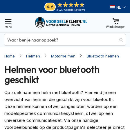
Ga
Helmen
4.6
Taal
3.027 Google Reviews
naar
M
de
o
inhoud
Winkelwagen
t
o
r
h
e
Home
Helmen
Motorhelmen
Bluetooth helmen
l
m
Helmen voor bluetooth
e
n
geschikt
A
d
Op zoek naar een helm met bluetooth? Hier vind je een
v
overzicht van helmen die geschikt zijn voor bluetooth.
e
Deze helmen kunnen ofwel aangesloten worden op een
n
t
modelspecifiek communicatiesysteem, ofwel op een
u
universele communicatieset. Via onze handige
r
voordeelbundels op de productpagina's selecteer je direct
e