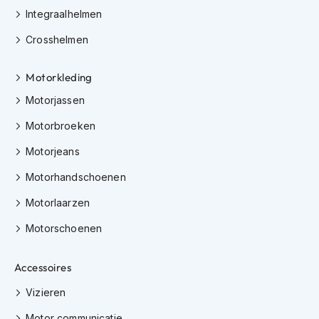
o
Integraalhelmen
t
e
Crosshelmen
r
h
e
Motorkleding
l
m
Motorjassen
e
n
Motorbroeken
Motorjeans
S
y
Motorhandschoenen
s
t
Motorlaarzen
e
e
Motorschoenen
m
h
e
Accessoires
l
m
Vizieren
e
n
Motor communicatie