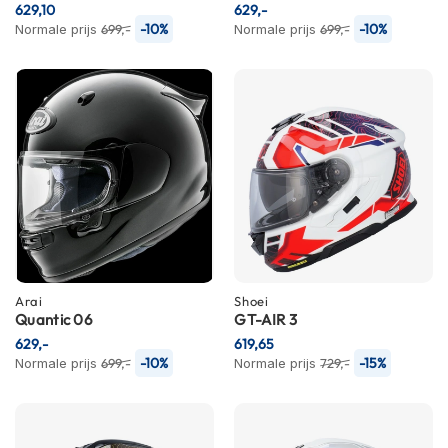
C
629,10
629,-
a
-10%
-10%
Normale prijs
699,-
Normale prijs
699,-
r
b
o
n
h
e
l
m
e
n
E
n
d
Arai
Shoei
u
Quantic 06
GT-AIR 3
r
629,-
619,65
o
-10%
-15%
Normale prijs
699,-
Normale prijs
729,-
h
e
l
m
e