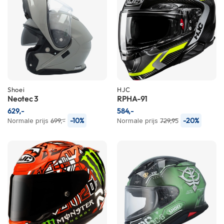
m
e
n
S
t
i
l
l
e
Shoei
HJC
m
Neotec 3
RPHA-91
o
629,-
584,-
t
-10%
-20%
Normale prijs
699,-
Normale prijs
729,95
o
r
h
e
l
m
e
n
F
l