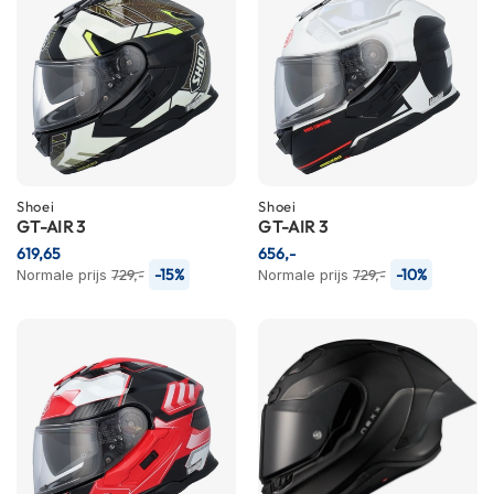
n
H
e
l
m
e
n
m
e
Shoei
Shoei
GT-AIR 3
t
GT-AIR 3
z
619,65
656,-
o
-15%
-10%
Normale prijs
729,-
Normale prijs
729,-
n
n
e
v
i
z
i
e
r