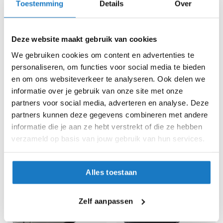
Toestemming
Details
Over
K
i
n
d
Deze website maakt gebruik van cookies
e
We gebruiken cookies om content en advertenties te
r
m
personaliseren, om functies voor social media te bieden
o
en om ons websiteverkeer te analyseren. Ook delen we
t
Shoei
Shoei
informatie over je gebruik van onze site met onze
o
Hornet ADV 06
Hornet ADV 06
r
partners voor social media, adverteren en analyse. Deze
539,-
539,-
h
partners kunnen deze gegevens combineren met andere
-10%
-10%
Normale prijs
599,-
Normale prijs
599,-
e
informatie die je aan ze hebt verstrekt of die ze hebben
l
verzameld op basis van jouw gebruik van hun services.
m
e
n
Alles toestaan
S
c
o
Zelf aanpassen
o
t