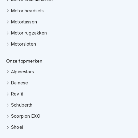
J
Motor headsets
e
Motortassen
t
h
Motor rugzakken
e
l
Motorsloten
m
e
n
Onze topmerken
I
Alpinestars
n
t
Dainese
e
g
Rev'it
r
a
Schuberth
a
Scorpion EXO
l
h
Shoei
e
l