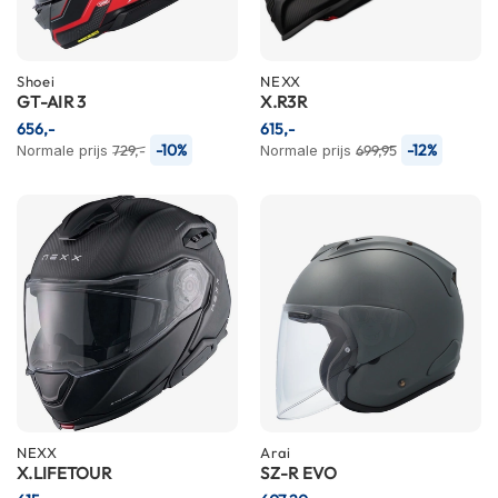
P
i
l
o
Shoei
NEXX
t
GT-AIR 3
X.R3R
e
656,-
615,-
n
-10%
-12%
Normale prijs
729,-
Normale prijs
699,95
h
e
l
m
e
n
P
i
n
l
o
c
k
h
NEXX
Arai
e
X.LIFETOUR
SZ-R EVO
l