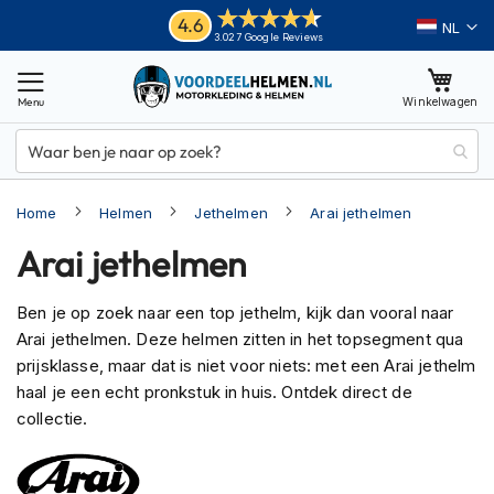
Ga
Helmen
4.6
Taal
3.027 Google Reviews
naar
M
de
o
inhoud
Winkelwagen
t
o
r
h
e
Home
Helmen
Jethelmen
Arai jethelmen
l
m
Arai jethelmen
e
n
Ben je op zoek naar een top jethelm, kijk dan vooral naar
A
Arai jethelmen. Deze helmen zitten in het topsegment qua
d
v
prijsklasse, maar dat is niet voor niets: met een Arai jethelm
e
haal je een echt pronkstuk in huis. Ontdek direct de
n
collectie.
t
u
r
e