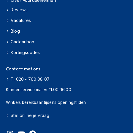
Over Voordeelhelmen
h
Reviews
i
o
Vacatures
n
h
Blog
e
l
Cadeaubon
m
e
Kortingscodes
n
V
Contact met ons
e
s
T. 020 - 760 08 07
p
a
Klantenservice ma–vr 11:00–16:00
h
e
Winkels bereikbaar tijdens openingstijden
l
m
Stel online je vraag
e
n