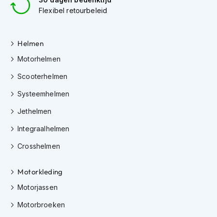
i
Flexibel retourbeleid
p
b
a
Helmen
c
k
Motorhelmen
h
e
Scooterhelmen
l
m
Systeemhelmen
e
n
Jethelmen
H
Integraalhelmen
e
r
Crosshelmen
e
n
Motorkleding
m
o
Motorjassen
t
o
Motorbroeken
r