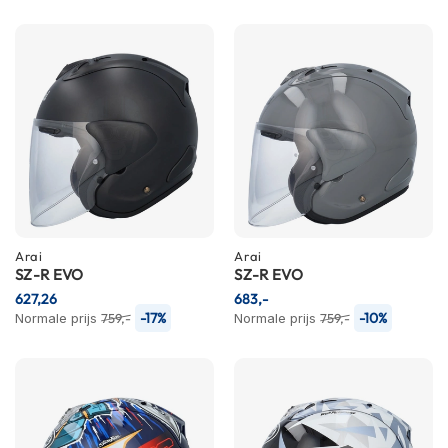
n
H
e
l
m
e
n
m
e
t
z
o
Arai
Arai
n
SZ-R EVO
SZ-R EVO
n
627,26
683,-
e
-17%
-10%
Normale prijs
759,-
Normale prijs
759,-
v
i
z
i
e
r