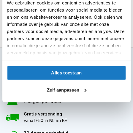
zo eenvoudig. Profiteer van gratis verzending, een flexibel
m
We gebruiken cookies om content en advertenties te
e
retourbeleid en advies van onze experts. Bestel direct
personaliseren, om functies voor social media te bieden
n
online of kom langs in een van onze winkels.
en om ons websiteverkeer te analyseren. Ook delen we
informatie over je gebruik van onze site met onze
S
t
partners voor social media, adverteren en analyse. Deze
i
partners kunnen deze gegevens combineren met andere
l
informatie die je aan ze hebt verstrekt of die ze hebben
l
verzameld op basis van jouw gebruik van hun services.
e
100+ topmerken
m
compleet aanbod
o
t
Alles toestaan
o
6 winkels in NL
r
altijd in de buurt
h
Zelf aanpassen
e
Advies op maat
l
7 dagen per week
m
e
Gratis verzending
n
vanaf €50 in NL en BE
F
l
30 dagen bedenktijd