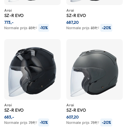
C
a
Arai
Arai
r
SZ-R EVO
SZ-R EVO
b
773,-
687,20
o
-10%
-20%
Normale prijs
859,-
Normale prijs
859,-
n
h
e
l
m
e
n
E
n
d
u
r
o
h
Arai
Arai
e
SZ-R EVO
SZ-R EVO
l
683,-
607,20
m
-10%
-20%
Normale prijs
759,-
Normale prijs
759,-
e