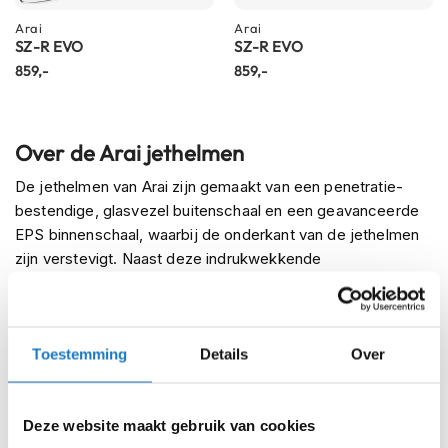
m
Arai
Arai
e
SZ-R EVO
SZ-R EVO
n
859,-
859,-
R
a
c
Over de Arai jethelmen
e
h
De jethelmen van Arai zijn gemaakt van een penetratie-
e
l
bestendige, glasvezel buitenschaal en een geavanceerde
m
EPS binnenschaal, waarbij de onderkant van de jethelmen
e
zijn verstevigt. Naast deze indrukwekkende
n
eigenschappen bezitten Arai jethelmen eveneens een
R
stoer en gaaf uiterlijk.
e
t
Ons complete aanbod jethelmen
Toestemming
Details
Over
r
o
Niet gevonden wat je zocht? Ontdek dan ons complete
h
aanbod
jethelmen
. Of je nu op zoek bent naar een
e
Deze website maakt gebruik van cookies
fashionhelm of retromodel, een
helm kopen
was nog nooit
l