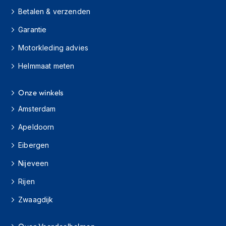
e
Betalen & verzenden
r
h
Garantie
e
l
Motorkleding advies
m
e
Helmmaat meten
n
B
Onze winkels
o
x
Amsterdam
e
Apeldoorn
r
h
Eibergen
e
l
Nijeveen
m
e
Rijen
n
Zwaagdijk
F
a
s