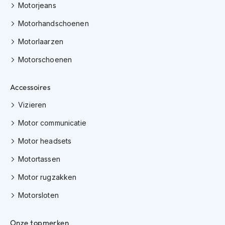
h
Motorjeans
e
l
Motorhandschoenen
m
e
Motorlaarzen
n
Motorschoenen
D
a
Accessoires
m
e
Vizieren
s
m
Motor communicatie
o
t
Motor headsets
o
r
Motortassen
h
e
Motor rugzakken
l
m
Motorsloten
e
n
Onze topmerken