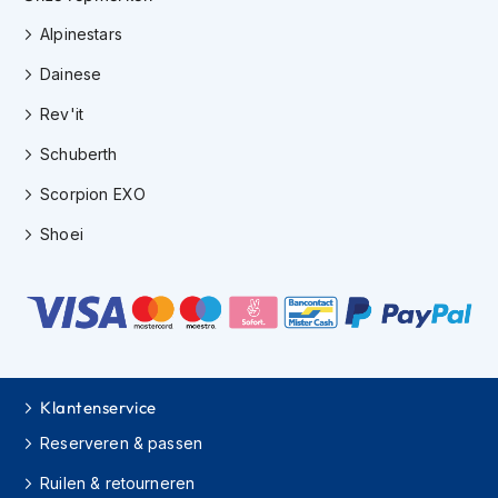
K
Alpinestars
i
n
Dainese
d
e
Rev'it
r
m
Schuberth
o
t
Scorpion EXO
o
r
Shoei
h
e
l
m
e
n
S
Klantenservice
c
o
Reserveren & passen
o
t
Ruilen & retourneren