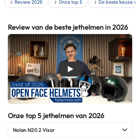
Review 2026
Onze top 5
De beste keuze vo
h
e
l
m
Review van de beste jethelmen in 2026
e
n
B
l
u
e
t
De beste jethelmen van 2026
o
o
t
h
h
e
l
Onze top 5 jethelmen van 2026
m
e
n
Nolan N20 2 Visor