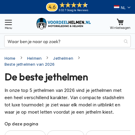
Ga
Helmen
4.6
Taal
3.027 Google Reviews
naar
M
de
o
inhoud
Winkelwagen
t
o
r
h
e
Home
Helmen
Jethelmen
l
m
Beste jethelmen van 2026
e
De beste jethelmen
n
A
In onze top 5 jethelmen van 2026 vind je jethelmen met
d
een heel verschillend karakter. Van compacte stadshelm
v
tot luxe tourmodel: je ziet waar elk model in uitblinkt en
e
n
waar je op moet letten voordat je een jethelm kiest.
t
u
Op deze pagina
r
e