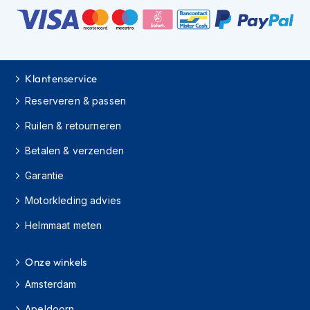
h
e
l
m
e
n
Klantenservice
D
Reserveren & passen
a
m
Ruilen & retourneren
e
s
Betalen & verzenden
m
o
Garantie
t
Motorkleding advies
o
r
Helmmaat meten
h
e
l
Onze winkels
m
e
Amsterdam
n
Apeldoorn