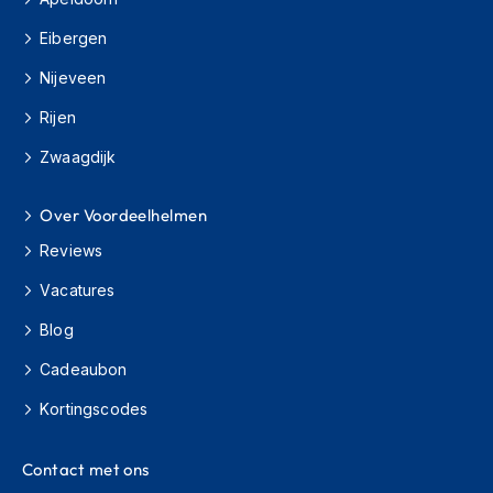
K
i
Eibergen
n
Nijeveen
d
e
Rijen
r
m
Zwaagdijk
o
t
o
Over Voordeelhelmen
r
h
Reviews
e
l
Vacatures
m
e
Blog
n
Cadeaubon
S
Kortingscodes
c
o
o
Contact met ons
t