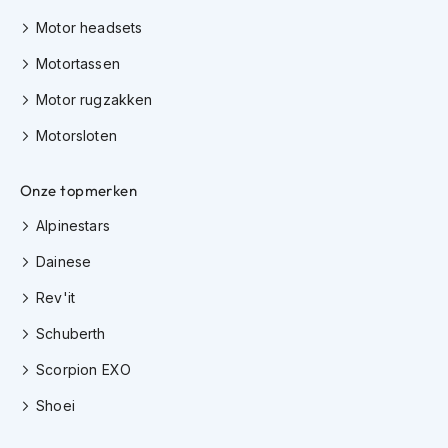
i
Motor headsets
p
b
Motortassen
a
c
Motor rugzakken
k
h
Motorsloten
e
l
m
Onze topmerken
e
n
Alpinestars
Dainese
H
e
Rev'it
r
e
Schuberth
n
m
Scorpion EXO
o
t
Shoei
o
r