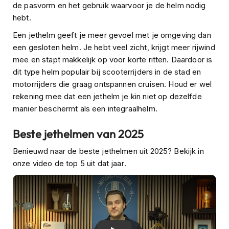
de pasvorm en het gebruik waarvoor je de helm nodig
n
hebt.
H
Een jethelm geeft je meer gevoel met je omgeving dan
e
l
een gesloten helm. Je hebt veel zicht, krijgt meer rijwind
m
mee en stapt makkelijk op voor korte ritten. Daardoor is
e
dit type helm populair bij scooterrijders in de stad en
n
motorrijders die graag ontspannen cruisen. Houd er wel
m
e
rekening mee dat een jethelm je kin niet op dezelfde
t
manier beschermt als een integraalhelm.
z
o
Beste jethelmen van 2025
n
n
Benieuwd naar de beste jethelmen uit 2025? Bekijk in
e
onze video de top 5 uit dat jaar.
v
i
z
i
e
r