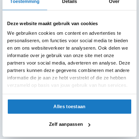
6 winkels in NL
Toestemming
Details
Over
m
altijd in de buurt
e
n
Advies op maat
Deze website maakt gebruik van cookies
7 dagen per week
R
We gebruiken cookies om content en advertenties te
a
c
personaliseren, om functies voor social media te bieden
Gratis verzending
e
vanaf €50 in NL en BE
en om ons websiteverkeer te analyseren. Ook delen we
h
informatie over je gebruik van onze site met onze
e
30 dagen bedenktijd
partners voor social media, adverteren en analyse. Deze
l
Flexibel retourbeleid
m
partners kunnen deze gegevens combineren met andere
e
informatie die je aan ze hebt verstrekt of die ze hebben
n
verzameld op basis van jouw gebruik van hun services.
Helmen
R
Motorhelmen
e
t
Alles toestaan
Scooterhelmen
r
o
Systeemhelmen
h
Zelf aanpassen
e
Jethelmen
l