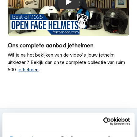
P
Beste jethelmen van 2025
i
l
o
t
e
n
h
Ons complete aanbod jethelmen
e
l
Wil je na het bekijken van de video's jouw jethelm
m
uitkiezen? Bekijk dan onze complete collectie van ruim
e
500
jethelmen
.
n
P
i
n
l
o
c
k
100+ topmerken
h
compleet aanbod
e
l