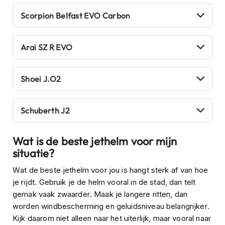
C
a
Scorpion Belfast EVO Carbon
r
b
o
Arai SZ R EVO
n
h
e
Shoei J.O2
l
m
e
n
Schuberth J2
E
n
Wat is de beste jethelm voor mijn
d
situatie?
u
r
Wat de beste jethelm voor jou is hangt sterk af van hoe
o
je rijdt. Gebruik je de helm vooral in de stad, dan telt
h
gemak vaak zwaarder. Maak je langere ritten, dan
e
l
worden windbescherming en geluidsniveau belangrijker.
m
Kijk daarom niet alleen naar het uiterlijk, maar vooral naar
e