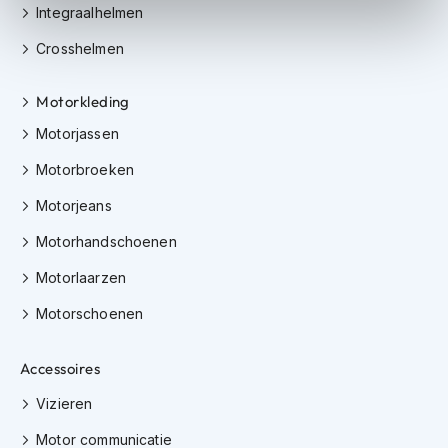
m
Integraalhelmen
e
n
Crosshelmen
S
Motorkleding
t
i
Motorjassen
l
l
Motorbroeken
e
m
Motorjeans
o
t
Motorhandschoenen
o
r
Motorlaarzen
h
e
Motorschoenen
l
m
e
Accessoires
n
Vizieren
F
Motor communicatie
l