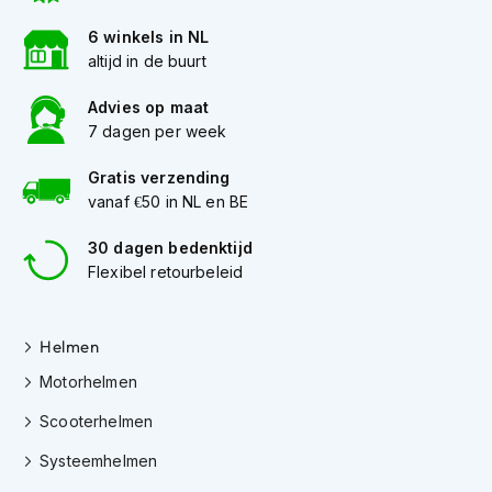
e
r
6 winkels in NL
h
altijd in de buurt
e
l
Advies op maat
m
e
7 dagen per week
n
Gratis verzending
B
vanaf €50 in NL en BE
o
x
30 dagen bedenktijd
e
Flexibel retourbeleid
r
h
e
l
Helmen
m
Motorhelmen
e
n
Scooterhelmen
F
Systeemhelmen
a
s