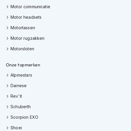
H
Motor communicatie
e
r
Motor headsets
e
n
Motortassen
s
c
Motor rugzakken
o
o
Motorsloten
t
e
r
Onze topmerken
h
e
Alpinestars
l
m
Dainese
e
Rev'it
n
Schuberth
D
a
Scorpion EXO
m
e
Shoei
s