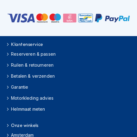
s
c
o
o
t
e
r
Klantenservice
h
e
Reserveren & passen
l
m
Ruilen & retourneren
e
n
Betalen & verzenden
K
Garantie
i
n
Motorkleding advies
d
Helmmaat meten
e
r
s
Onze winkels
c
o
Amsterdam