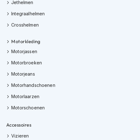
Jethelmen
h
i
Integraalhelmen
o
n
Crosshelmen
h
e
l
Motorkleding
m
Motorjassen
e
n
Motorbroeken
V
Motorjeans
e
s
Motorhandschoenen
p
a
Motorlaarzen
h
e
Motorschoenen
l
m
e
Accessoires
n
Vizieren