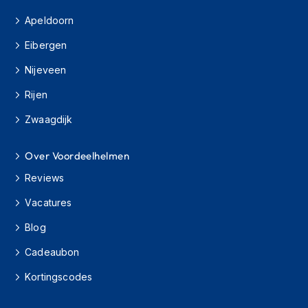
o
t
Apeldoorn
e
r
Eibergen
h
e
Nijeveen
l
m
Rijen
e
Zwaagdijk
n
S
Over Voordeelhelmen
y
s
Reviews
t
e
Vacatures
e
m
Blog
h
e
Cadeaubon
l
Kortingscodes
m
e
n