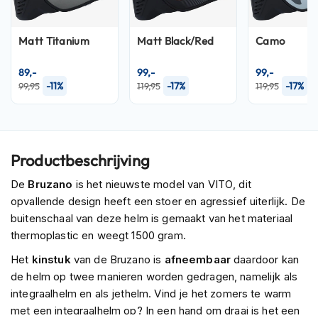
P
i
l
Matt Titanium
Matt Black/Red
Camo
o
t
e
89,-
99,-
99,-
n
-11%
-17%
-17%
99,95
119,95
119,95
h
e
l
m
e
Productbeschrijving
n
De
Bruzano
is het nieuwste model van VITO, dit
P
opvallende design heeft een stoer en agressief uiterlijk. De
i
buitenschaal van deze helm is gemaakt van het materiaal
n
l
thermoplastic en weegt 1500 gram.
o
Het
kinstuk
van de Bruzano is
afneembaar
daardoor kan
c
k
de helm op twee manieren worden gedragen, namelijk als
h
integraalhelm en als jethelm. Vind je het zomers te warm
e
met een integraalhelm op? In een hand om draai is het een
l