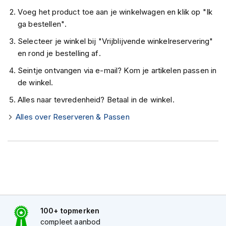
K
Voeg het product toe aan je winkelwagen en klik op "Ik
i
ga bestellen".
n
d
Selecteer je winkel bij "Vrijblijvende winkelreservering"
e
en rond je bestelling af.
r
m
Seintje ontvangen via e-mail? Kom je artikelen passen in
o
de winkel.
t
o
Alles naar tevredenheid? Betaal in de winkel.
r
h
Alles over Reserveren & Passen
e
l
m
e
n
S
c
o
o
100+ topmerken
t
compleet aanbod