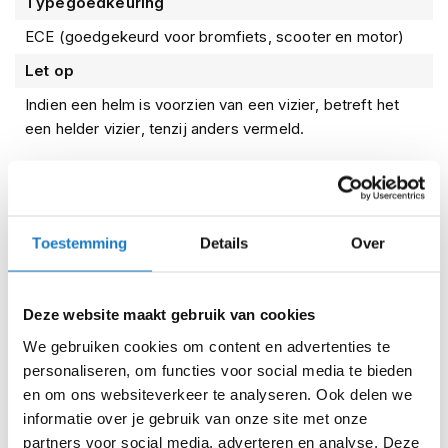
Typegoedkeuring
i
p
ECE (goedgekeurd voor bromfiets, scooter en motor)
b
Let op
a
c
Indien een helm is voorzien van een vizier, betreft het
k
een helder vizier, tenzij anders vermeld.
h
e
l
m
Kenmerken
e
n
Toestemming
Details
Over
Reviews
H
e
r
Deze website maakt gebruik van cookies
e
Voorraad
VITO Bruzano Matzwart
n
We gebruiken cookies om content en advertenties te
m
Online
Amsterdam
personaliseren, om functies voor social media te bieden
o
en om ons websiteverkeer te analyseren. Ook delen we
t
o
XS (53-54cm)
informatie over je gebruik van onze site met onze
r
partners voor social media, adverteren en analyse. Deze