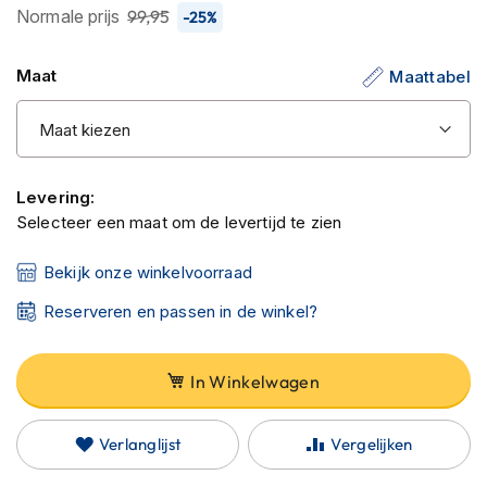
C
Normale prijs
99,95
-25%
de
a
afbeeldingen-
r
b
gallerij
Maat
Maattabel
o
n
h
e
l
m
Levering:
e
Selecteer een maat om de levertijd te zien
n
Bekijk onze winkelvoorraad
E
n
Reserveren en passen in de winkel?
d
u
r
o
In Winkelwagen
h
e
l
Verlanglijst
Vergelijken
m
e