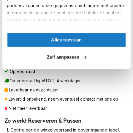
h
S (55-56cm)
partners kunnen deze gegevens combineren met andere
e
informatie die je aan ze hebt verstrekt of die ze hebben
l
M (57-58cm)
m
verzameld op basis van jouw gebruik van hun services.
e
n
L (59cm)
Alles toestaan
D
XL (60cm)
a
m
Zelf aanpassen
e
XXL (61cm)
s
m
Op voorraad
o
t
Op voorraad bij VITO 2-4 werkdagen
o
Leverbaar na deze datum
r
h
Levertijd onbekend, neem eventueel contact met ons op
e
Niet meer leverbaar
l
m
Zo werkt Reserveren & Passen
e
n
Controleer de winkelvoorraad in bovenstaande tabel.