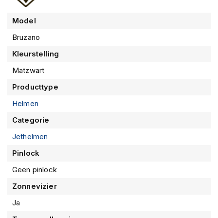
m
e
Model
n
Bruzano
S
t
Kleurstelling
i
l
Matzwart
l
e
Producttype
m
Helmen
o
t
Categorie
o
r
Jethelmen
h
e
Pinlock
l
m
Geen pinlock
e
Zonnevizier
n
Ja
F
l