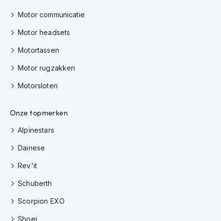
e
r
Motor communicatie
h
e
Motor headsets
l
m
Motortassen
e
Motor rugzakken
n
Motorsloten
B
o
x
Onze topmerken
e
r
Alpinestars
h
e
Dainese
l
m
Rev'it
e
n
Schuberth
F
Scorpion EXO
a
Shoei
s