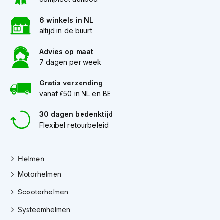
h
e
6 winkels in NL
l
m
altijd in de buurt
e
n
Advies op maat
7 dagen per week
D
a
Gratis verzending
m
vanaf €50 in NL en BE
e
s
30 dagen bedenktijd
m
o
Flexibel retourbeleid
t
o
r
Helmen
h
e
Motorhelmen
l
m
Scooterhelmen
e
n
Systeemhelmen