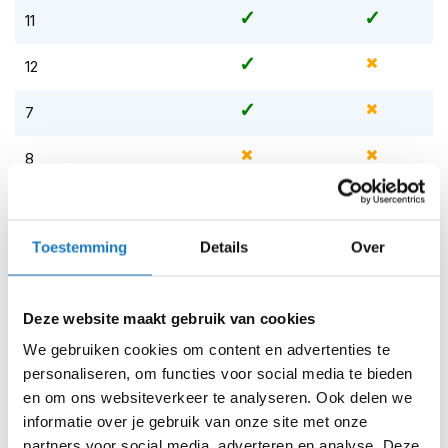
m
11
e
n
12
S
t
7
i
l
l
8
e
m
9
o
t
Toestemming
Details
Over
Op voorraad
o
r
Op voorraad bij Held 4-7 werkdagen
h
e
Leverbaar na deze datum
Deze website maakt gebruik van cookies
l
Levertijd onbekend, neem eventueel contact met ons op
m
We gebruiken cookies om content en advertenties te
e
Niet meer leverbaar
personaliseren, om functies voor social media te bieden
n
en om ons websiteverkeer te analyseren. Ook delen we
Zo werkt Reserveren & Passen
informatie over je gebruik van onze site met onze
F
l
Controleer de winkelvoorraad in bovenstaande tabel.
partners voor social media, adverteren en analyse. Deze