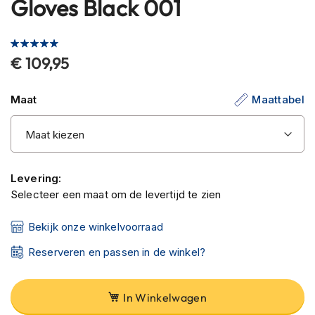
Gloves Black 001
C
het
a
begin
r
Waardering:
b
van
90
100
% of
o
€ 109,95
de
n
afbeeldingen-
h
gallerij
e
Maat
Maattabel
l
m
e
n
Levering:
E
n
Selecteer een maat om de levertijd te zien
d
u
Bekijk onze winkelvoorraad
r
o
Reserveren en passen in de winkel?
h
e
l
In Winkelwagen
m
e