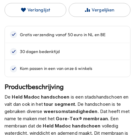
n
Verlanglijst
Vergelijken
H
e
l
m
e
n
m
e
t
z
o
n
n
Productbeschrijving
e
v
De
Held Madoc handschoen
is een stadshandschoen en
i
valt dan ook in het
tour
segment
. De handschoen is te
z
gebruiken diverse
weersomstandigheden
. Dat heeft met
i
name te maken met het
Gore
-
Tex®
membraan
. Een
e
r
membraan dat de
Held Madoc handschoen
volledig
waterdicht, winddicht en ademend maakt. Dit membraan is