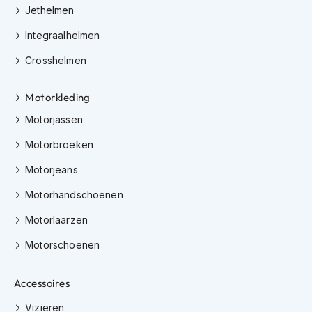
Jethelmen
K
i
Integraalhelmen
n
d
Crosshelmen
e
r
m
Motorkleding
o
t
Motorjassen
o
r
Motorbroeken
h
e
Motorjeans
l
Motorhandschoenen
m
e
Motorlaarzen
n
Motorschoenen
S
c
o
Accessoires
o
t
Vizieren