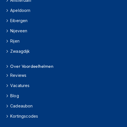
Amsterdam
H
e
Apeldoorn
r
e
Eibergen
n
s
Nijeveen
c
o
Rijen
o
t
Zwaagdijk
e
r
Over Voordeelhelmen
h
e
Reviews
l
m
Vacatures
e
n
Blog
D
Cadeaubon
a
m
Kortingscodes
e
s