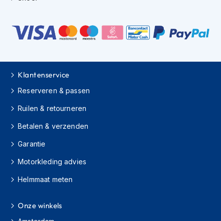
h
i
o
n
h
e
l
m
Klantenservice
e
Reserveren & passen
n
Ruilen & retourneren
V
e
Betalen & verzenden
s
p
Garantie
a
h
Motorkleding advies
e
l
Helmmaat meten
m
e
n
Onze winkels