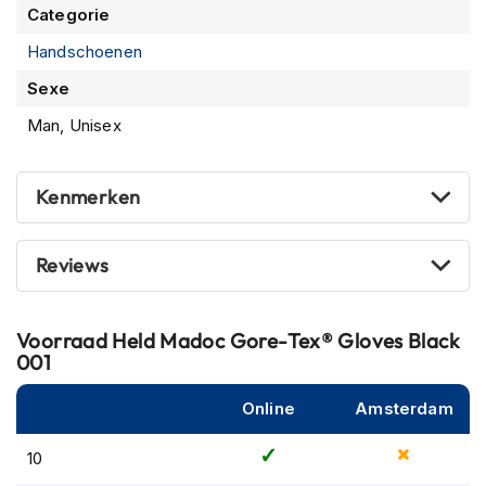
Categorie
m
e
Handschoenen
n
Sexe
R
a
Man, Unisex
c
e
h
Kenmerken
e
l
m
Reviews
e
n
R
Voorraad
Held Madoc Gore-Tex® Gloves Black
e
001
t
r
Online
Amsterdam
o
h
e
10
l