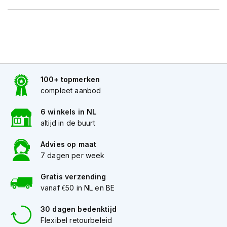
h
e
l
m
e
n
D
100+ topmerken
a
m
compleet aanbod
e
s
6 winkels in NL
m
altijd in de buurt
o
t
Advies op maat
o
7 dagen per week
r
h
e
Gratis verzending
l
vanaf €50 in NL en BE
m
e
30 dagen bedenktijd
n
Flexibel retourbeleid