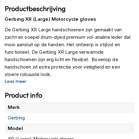
P
Productbeschrijving
i
l
Gerbing XR (Large) Motorcycle gloves
o
t
De Gerbing XR Large handschoenen zijn gemaakt van
e
n
zacht en soepel drum-dyed premium vol-analine leder dat
h
mooi aansluit op de handen. Het ontwerp is stijlvol en
e
functioneel. De Gerbing XR Large verwarmde
l
handschoenen zijn erg licht en flexibel. Bovenop de
m
e
handschoen zit extra protectie voor veiligheid en een
n
stoere robuuste look.
Lees meer
P
De
waterdichte Hipora voering
en de
warme
i
Thinsulate binnevoering
zorgen er samen voor dat je te
Product info
n
allen tijde met droge en warme handen aankomt op je
l
Meer
Merk
plaats van bestemming. De Gerbing XR L wordt geleverd
o
informatie
c
met een accukabel en een Y-kabel. De handschoen
Gerbing
k
verwarmd de hele lengte van elke vinger, inclusief de duim
h
Model
en de bovenkant van uw handen binnen enkele seconden
e
nadat u de verwarmende handschoenen heeft aangesloten.
l
XR (Large) Motorcycle gloves