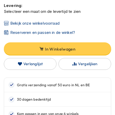
C
Levering:
a
r
Selecteer een maat om de levertijd te zien
b
o
Bekijk onze winkelvoorraad
n
h
Reserveren en passen in de winkel?
e
l
m
In Winkelwagen
e
n
Verlanglijst
Vergelijken
E
n
d
u
r
o
h
e
l
m
e