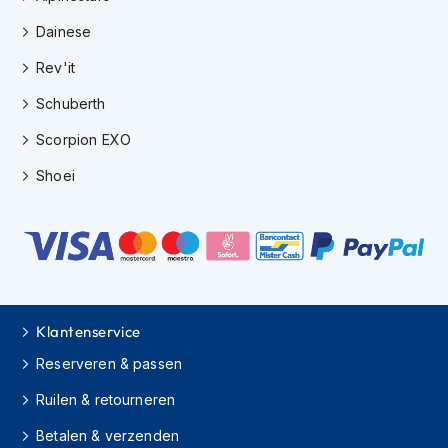
h
Dainese
i
o
Rev'it
n
h
Schuberth
e
l
Scorpion EXO
m
e
Shoei
n
V
e
s
p
a
h
Klantenservice
e
l
Reserveren & passen
m
e
Ruilen & retourneren
n
Betalen & verzenden