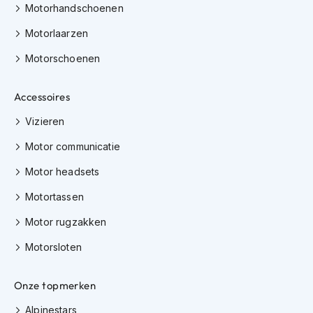
e
Motorhandschoenen
r
h
Motorlaarzen
e
l
Motorschoenen
m
e
Accessoires
n
Vizieren
B
o
Motor communicatie
x
e
Motor headsets
r
h
Motortassen
e
l
Motor rugzakken
m
e
Motorsloten
n
F
Onze topmerken
a
Alpinestars
s