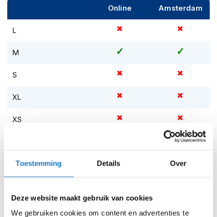
m
Online
Amsterdam
e
n
L
S
t
M
i
l
S
l
e
m
XL
o
t
XS
o
r
h
XXL
e
l
Toestemming
Details
Over
XXS
m
e
XXXL
n
Deze website maakt gebruik van cookies
F
Op voorraad
We gebruiken cookies om content en advertenties te
l