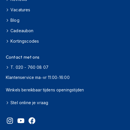
s
c
Vacatures
o
Blog
o
t
Cadeaubon
e
r
Kortingscodes
h
e
l
Contact met ons
m
e
T. 020 - 760 08 07
n
Klantenservice ma–vr 11:00–16:00
K
i
Winkels bereikbaar tijdens openingstijden
n
d
Stel online je vraag
e
r
s
c
o