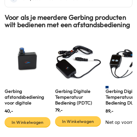
n
Voor als je meerdere Gerbing producten
H
e
wilt bedienen met een afstandsbediening
l
m
e
n
m
e
t
z
o
n
n
Gerbing
Gerbing Digitale
Gerbing Digita
e
afstandsbediening
Temperatuur
Temperatuur
v
voor digitale
Bediening (PDTC)
Bediening DU
i
temperatuur
(TCDDP+)
z
79,-
40,-
89,-
bediening (PDTC)
i
e
In Winkelwagen
In Winkelwagen
Niet op voorra
r