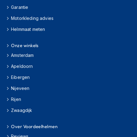
H
Garantie
e
r
Motorkleding advies
e
n
Helmmaat meten
s
c
o
Onze winkels
o
t
Amsterdam
e
r
Apeldoorn
h
e
Eibergen
l
Nijeveen
m
e
Rijen
n
Zwaagdijk
D
a
m
Over Voordeelhelmen
e
s
Reviews