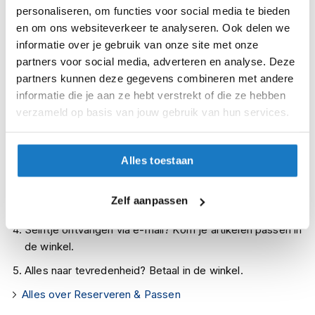
Op voorraad bij Gerbing 2-4 werkdagen
i
personaliseren, om functies voor social media te bieden
p
en om ons websiteverkeer te analyseren. Ook delen we
Leverbaar na deze datum
b
informatie over je gebruik van onze site met onze
a
Levertijd onbekend, neem eventueel contact met ons op
partners voor social media, adverteren en analyse. Deze
c
Niet meer leverbaar
k
partners kunnen deze gegevens combineren met andere
h
informatie die je aan ze hebt verstrekt of die ze hebben
Zo werkt Reserveren & Passen
e
verzameld op basis van jouw gebruik van hun services.
l
Controleer de winkelvoorraad in bovenstaande tabel.
m
e
Voeg het product toe aan je winkelwagen en klik op "Ik
n
Alles toestaan
ga bestellen".
H
Selecteer je winkel bij "Vrijblijvende winkelreservering"
e
Zelf aanpassen
en rond je bestelling af.
r
e
Seintje ontvangen via e-mail? Kom je artikelen passen in
n
de winkel.
m
o
Alles naar tevredenheid? Betaal in de winkel.
t
o
Alles over Reserveren & Passen
r