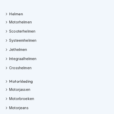
K
i
n
Helmen
d
Motorhelmen
e
r
Scooterhelmen
m
o
Systeemhelmen
t
o
Jethelmen
r
h
Integraalhelmen
e
l
Crosshelmen
m
e
Motorkleding
n
Motorjassen
S
c
Motorbroeken
o
o
Motorjeans
t