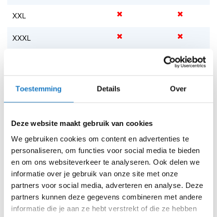
m
e
XXL
n
XXXL
S
t
i
Op voorraad
l
Op voorraad bij Five 2-4 werkdagen
l
e
Toestemming
Details
Over
Leverbaar na deze datum
m
o
Levertijd onbekend, neem eventueel contact met ons op
t
Niet meer leverbaar
o
Deze website maakt gebruik van cookies
r
Zo werkt Reserveren & Passen
We gebruiken cookies om content en advertenties te
h
personaliseren, om functies voor social media te bieden
e
Controleer de winkelvoorraad in bovenstaande tabel.
l
en om ons websiteverkeer te analyseren. Ook delen we
m
Voeg het product toe aan je winkelwagen en klik op "Ik
informatie over je gebruik van onze site met onze
e
ga bestellen".
partners voor social media, adverteren en analyse. Deze
n
partners kunnen deze gegevens combineren met andere
Selecteer je winkel bij "Vrijblijvende winkelreservering"
F
informatie die je aan ze hebt verstrekt of die ze hebben
en rond je bestelling af.
l