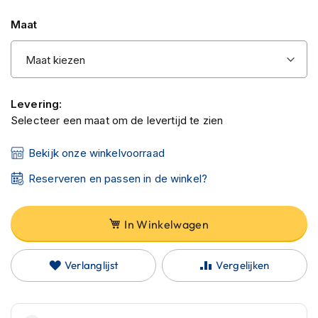
C
van
a
Maat
r
de
b
afbeeldingen-
o
gallerij
n
h
e
Levering:
l
Selecteer een maat om de levertijd te zien
m
e
n
Bekijk onze winkelvoorraad
Reserveren en passen in de winkel?
E
n
d
u
In Winkelwagen
r
o
h
Verlanglijst
Vergelijken
e
l
m
e