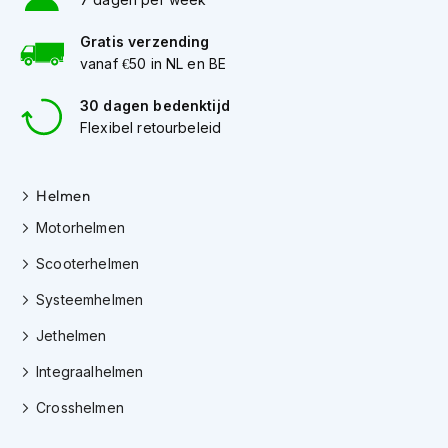
h
e
Gratis verzending
l
m
vanaf €50 in NL en BE
e
n
30 dagen bedenktijd
Flexibel retourbeleid
D
a
m
Helmen
e
s
Motorhelmen
m
o
Scooterhelmen
t
o
Systeemhelmen
r
h
Jethelmen
e
l
Integraalhelmen
m
e
Crosshelmen
n