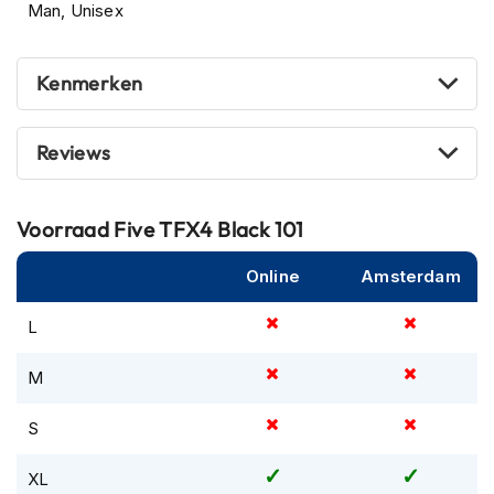
Man, Unisex
m
e
n
Kenmerken
R
a
c
Reviews
e
h
e
Voorraad
Five TFX4 Black 101
l
m
e
Online
Amsterdam
n
L
R
e
t
M
r
o
S
h
e
XL
l