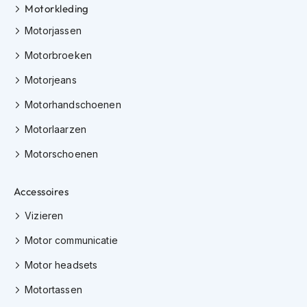
Motorkleding
K
i
Motorjassen
n
d
Motorbroeken
e
r
Motorjeans
m
o
Motorhandschoenen
t
o
Motorlaarzen
r
h
Motorschoenen
e
l
Accessoires
m
e
Vizieren
n
Motor communicatie
S
c
Motor headsets
o
o
Motortassen
t