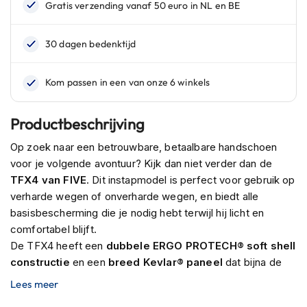
n
H
e
l
m
e
n
m
Productbeschrijving
e
t
Op zoek naar een betrouwbare, betaalbare handschoen
z
voor je volgende avontuur? Kijk dan niet verder dan de
o
TFX4 van FIVE
. Dit instapmodel is perfect voor gebruik op
n
n
verharde wegen of onverharde wegen, en biedt alle
e
basisbescherming die je nodig hebt terwijl hij licht en
v
comfortabel blijft.
i
z
De TFX4 heeft een
dubbele ERGO PROTECH® soft shell
i
constructie
en een
breed Kevlar® paneel
dat bijna de
e
helft van de palm bedekt. Daardoor is de handschoen
Lees meer
r
bestand tegen slijtage, zelfs in zware omstandigheden. En