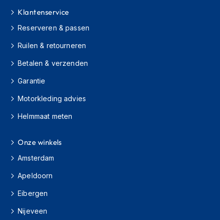
h
Klantenservice
i
o
Reserveren & passen
n
h
Ruilen & retourneren
e
l
Betalen & verzenden
m
Garantie
e
n
Motorkleding advies
V
Helmmaat meten
e
s
p
Onze winkels
a
h
Amsterdam
e
l
Apeldoorn
m
Eibergen
e
n
Nijeveen