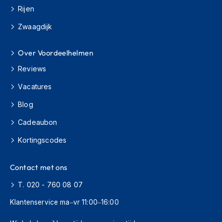
H
Rijen
e
r
Zwaagdijk
e
n
s
Over Voordeelhelmen
c
o
Reviews
o
Vacatures
t
e
Blog
r
h
Cadeaubon
e
l
Kortingscodes
m
e
n
Contact met ons
D
T. 020 - 760 08 07
a
m
Klantenservice ma–vr 11:00–16:00
e
s