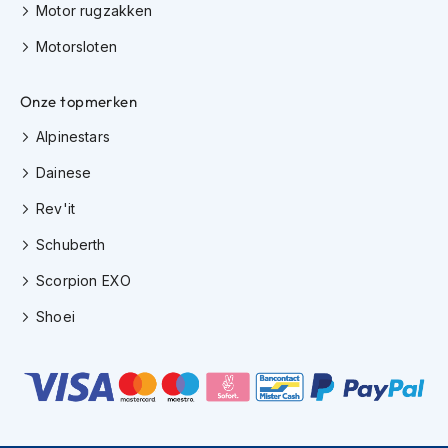
e
Motor rugzakken
r
h
Motorsloten
e
l
m
Onze topmerken
e
Alpinestars
n
Dainese
B
o
Rev'it
x
e
Schuberth
r
h
Scorpion EXO
e
l
Shoei
m
e
n
F
a
s