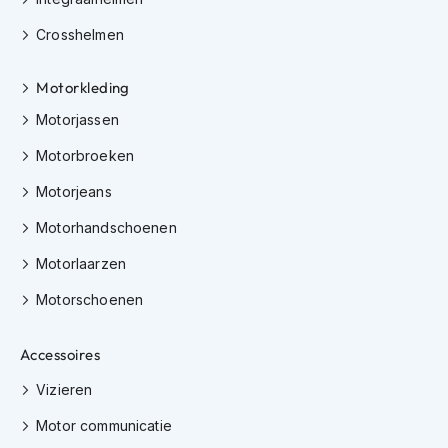
K
i
Crosshelmen
n
d
Motorkleding
e
r
Motorjassen
m
o
Motorbroeken
t
o
Motorjeans
r
h
Motorhandschoenen
e
l
Motorlaarzen
m
Motorschoenen
e
n
Accessoires
S
c
Vizieren
o
o
Motor communicatie
t