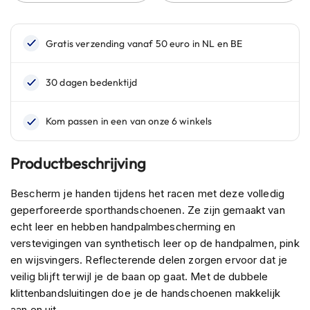
n
H
e
l
m
e
n
m
e
t
z
Productbeschrijving
o
n
Bescherm je handen tijdens het racen met deze volledig
n
e
geperforeerde sporthandschoenen. Ze zijn gemaakt van
v
echt leer en hebben handpalmbescherming en
i
verstevigingen van synthetisch leer op de handpalmen, pink
z
en wijsvingers. Reflecterende delen zorgen ervoor dat je
i
e
veilig blijft terwijl je de baan op gaat. Met de dubbele
r
klittenbandsluitingen doe je de handschoenen makkelijk
aan en uit.