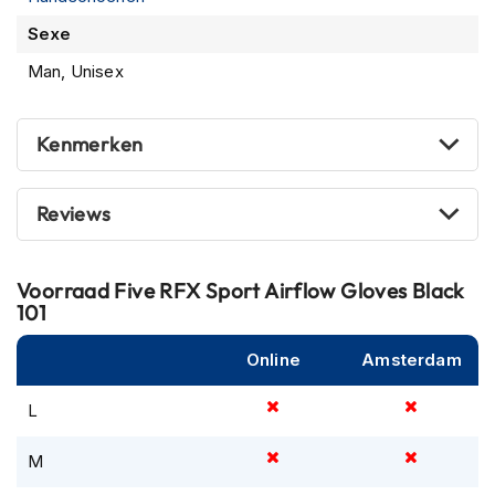
m
Sexe
e
n
Man, Unisex
R
a
Kenmerken
c
e
h
e
Reviews
l
m
e
Voorraad
Five RFX Sport Airflow Gloves Black
n
101
R
e
Online
Amsterdam
t
r
L
o
h
e
M
l