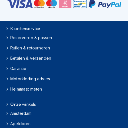
h
i
o
n
h
Klantenservice
e
l
Reserveren & passen
m
e
Ruilen & retourneren
n
Betalen & verzenden
V
Garantie
e
s
Motorkleding advies
p
a
Helmmaat meten
h
e
l
Onze winkels
m
e
Amsterdam
n
Apeldoorn