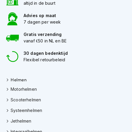
h
altijd in de buurt
e
l
Advies op maat
m
7 dagen per week
e
n
Gratis verzending
vanaf €50 in NL en BE
D
a
m
30 dagen bedenktijd
e
Flexibel retourbeleid
s
m
o
Helmen
t
o
Motorhelmen
r
h
Scooterhelmen
e
l
Systeemhelmen
m
e
Jethelmen
n
Integraalhelmen