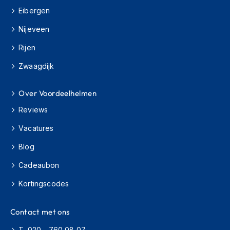
H
Eibergen
e
r
Nijeveen
e
n
Rijen
s
c
Zwaagdijk
o
o
t
Over Voordeelhelmen
e
Reviews
r
h
Vacatures
e
l
Blog
m
e
Cadeaubon
n
Kortingscodes
D
a
m
Contact met ons
e
s
T. 020 - 760 08 07