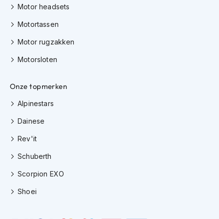
e
Motor headsets
r
h
Motortassen
e
l
Motor rugzakken
m
e
Motorsloten
n
Onze topmerken
B
o
Alpinestars
x
e
Dainese
r
h
Rev'it
e
l
Schuberth
m
e
Scorpion EXO
n
Shoei
F
a
s