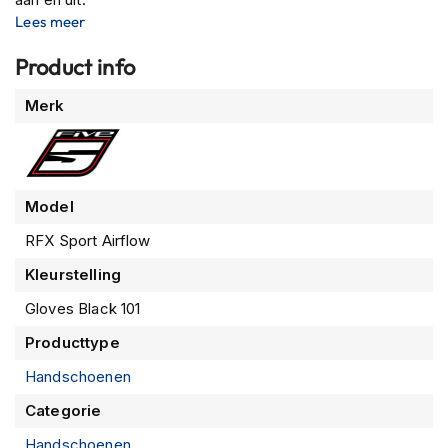
P
Lees meer
i
l
Product info
o
t
Meer
e
Merk
n
informatie
h
e
l
m
Model
e
n
RFX Sport Airflow
P
Kleurstelling
i
Gloves Black 101
n
l
Producttype
o
c
Handschoenen
k
h
Categorie
e
l
Handschoenen