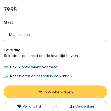
C
begin
a
79,95
van
r
b
de
o
Maat
afbeeldingen-
n
gallerij
h
e
l
m
e
Levering:
n
Selecteer een maat om de levertijd te zien
E
Bekijk onze winkelvoorraad
n
d
Reserveren en passen in de winkel?
u
r
o
h
In Winkelwagen
e
l
m
Verlanglijst
Vergelijken
e