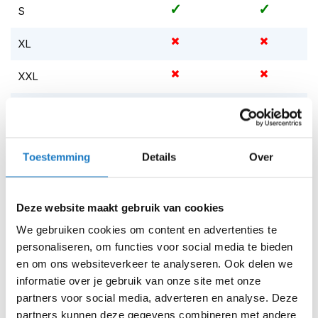
m
S
e
n
XL
S
t
XXL
i
l
XXXL
l
e
m
Op voorraad
o
Toestemming
Details
Over
Op voorraad bij Five 2-4 werkdagen
t
o
Leverbaar na deze datum
r
Levertijd onbekend, neem eventueel contact met ons op
h
Deze website maakt gebruik van cookies
e
Niet meer leverbaar
We gebruiken cookies om content en advertenties te
l
personaliseren, om functies voor social media te bieden
m
Zo werkt Reserveren & Passen
e
en om ons websiteverkeer te analyseren. Ook delen we
n
Controleer de winkelvoorraad in bovenstaande tabel.
informatie over je gebruik van onze site met onze
partners voor social media, adverteren en analyse. Deze
F
Voeg het product toe aan je winkelwagen en klik op "Ik
partners kunnen deze gegevens combineren met andere
l