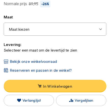
C
Normale prijs
89,95
-26%
van
a
r
de
b
Maat
afbeeldingen-
o
gallerij
n
h
e
l
m
Levering:
e
Selecteer een maat om de levertijd te zien
n
Bekijk onze winkelvoorraad
E
n
Reserveren en passen in de winkel?
d
u
r
o
In Winkelwagen
h
e
l
Verlanglijst
Vergelijken
m
e