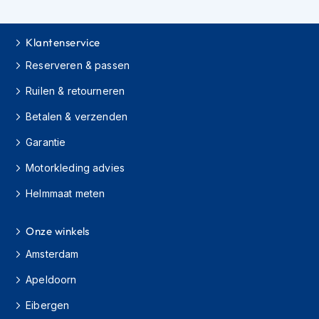
h
i
o
Klantenservice
n
h
Reserveren & passen
e
Ruilen & retourneren
l
m
Betalen & verzenden
e
n
Garantie
V
Motorkleding advies
e
s
Helmmaat meten
p
a
h
Onze winkels
e
Amsterdam
l
m
Apeldoorn
e
n
Eibergen