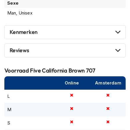
Sexe
m
e
Man, Unisex
n
R
Kenmerken
a
c
e
h
Reviews
e
l
m
Voorraad
Five California Brown 707
e
n
Online
Amsterdam
R
e
L
t
r
M
o
h
e
S
l