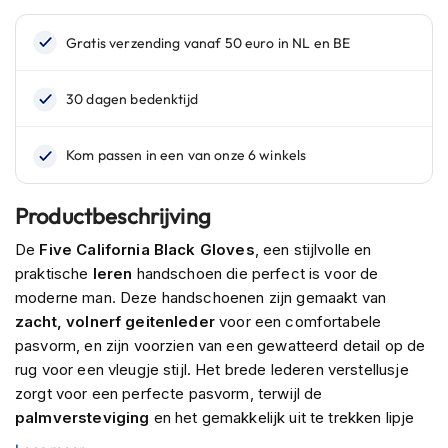
n
H
e
l
m
e
n
m
e
t
Productbeschrijving
z
o
De
Five California Black Gloves
, een stijlvolle en
n
praktische
leren
handschoen die perfect is voor de
n
moderne man. Deze handschoenen zijn gemaakt van
e
v
zacht, volnerf geitenleder
voor een comfortabele
i
pasvorm, en zijn voorzien van een gewatteerd detail op de
z
rug voor een vleugje stijl. Het brede lederen verstellusje
i
zorgt voor een perfecte pasvorm, terwijl de
e
r
palmversteviging
en het gemakkelijk uit te trekken lipje
deze handschoenen zowel duurzaam als praktisch maken.