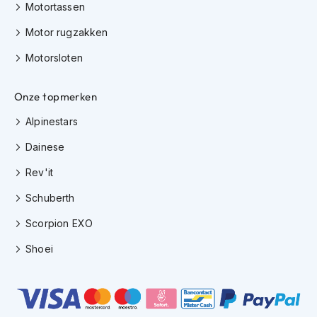
e
Motortassen
r
h
Motor rugzakken
e
l
Motorsloten
m
e
Onze topmerken
n
Alpinestars
B
o
Dainese
x
e
Rev'it
r
h
Schuberth
e
l
Scorpion EXO
m
e
Shoei
n
F
a
s