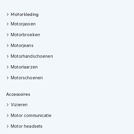
K
i
Motorkleding
n
d
Motorjassen
e
r
Motorbroeken
m
o
Motorjeans
t
o
Motorhandschoenen
r
Motorlaarzen
h
e
Motorschoenen
l
m
e
Accessoires
n
Vizieren
S
c
Motor communicatie
o
o
Motor headsets
t