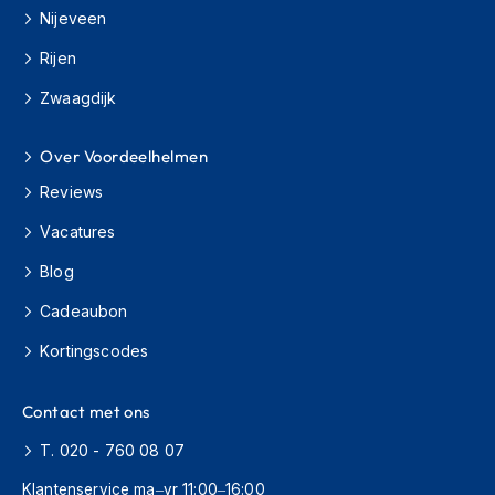
H
Nijeveen
e
r
Rijen
e
n
Zwaagdijk
s
c
o
Over Voordeelhelmen
o
Reviews
t
e
Vacatures
r
h
Blog
e
l
Cadeaubon
m
e
Kortingscodes
n
D
Contact met ons
a
m
T. 020 - 760 08 07
e
Klantenservice ma–vr 11:00–16:00
s