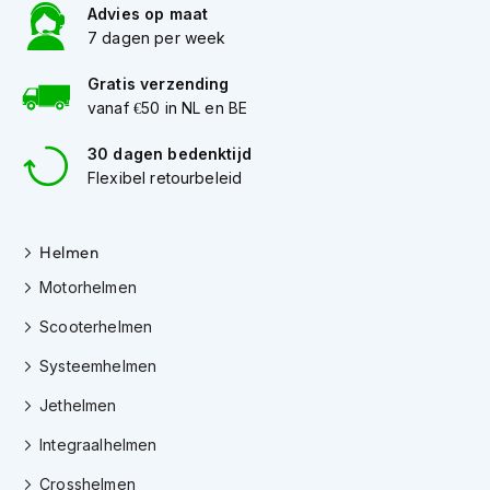
h
Advies op maat
e
7 dagen per week
l
m
Gratis verzending
e
vanaf €50 in NL en BE
n
D
30 dagen bedenktijd
a
Flexibel retourbeleid
m
e
s
Helmen
m
o
Motorhelmen
t
o
Scooterhelmen
r
h
Systeemhelmen
e
l
Jethelmen
m
e
Integraalhelmen
n
Crosshelmen