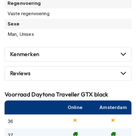
Regenvoering
m
e
Vaste regenvoering
n
Sexe
R
a
Man, Unisex
c
e
h
Kenmerken
e
l
m
Reviews
e
n
R
Voorraad
Daytona Traveller GTX black
e
t
Online
Amsterdam
r
o
h
36
e
l
37