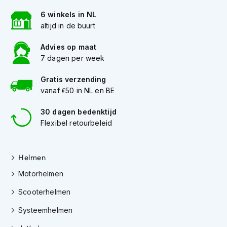
K
6 winkels in NL
i
altijd in de buurt
n
d
e
Advies op maat
r
7 dagen per week
m
o
Gratis verzending
t
vanaf €50 in NL en BE
o
r
30 dagen bedenktijd
h
Flexibel retourbeleid
e
l
m
e
Helmen
n
Motorhelmen
S
c
Scooterhelmen
o
Systeemhelmen
o
t