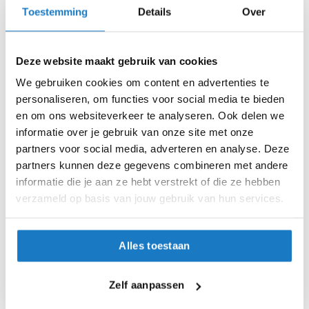
47
i
Toestemming
Details
Over
p
b
48
a
Deze website maakt gebruik van cookies
c
49
k
We gebruiken cookies om content en advertenties te
h
personaliseren, om functies voor social media te bieden
50
e
l
en om ons websiteverkeer te analyseren. Ook delen we
m
informatie over je gebruik van onze site met onze
51
e
partners voor social media, adverteren en analyse. Deze
n
Op voorraad
partners kunnen deze gegevens combineren met andere
H
informatie die je aan ze hebt verstrekt of die ze hebben
Op voorraad bij Daytona 2-4 werkdagen
e
verzameld op basis van jouw gebruik van hun services.
Leverbaar na deze datum
r
e
Levertijd onbekend, neem eventueel contact met ons op
n
Alles toestaan
m
Niet meer leverbaar
o
t
Zo werkt Reserveren & Passen
Zelf aanpassen
o
Controleer de winkelvoorraad in bovenstaande tabel.
r