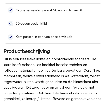
n
H
e
l
m
e
n
m
e
t
Productbeschrijving
z
o
Dit is een klassieke lichte en comfortabele toerlaars. De
n
laars heeft scheen- en knokkel beschermdelen en
n
reflectiemateriaal bij de hiel. De laars bevat een Gore-Tex
e
v
membraan, welke zowel ademend is als waterdicht, zodat
i
regenwater buiten wordt gehouden en de binnenkant niet
z
gaat broeien. Dit zorgt voor optimaal comfort, ook met
i
hoge temperaturen. Ook heeft de laars ritssluitingen voor
e
r
gemakkelijke instap / uitstap. Bovendien gemaakt van echt
rundleder. Daarnaast heeft de laars een olie- en benzine