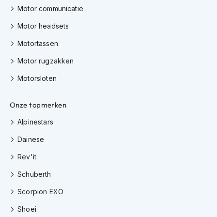
h
Motor communicatie
i
o
Motor headsets
n
Motortassen
h
e
Motor rugzakken
l
m
Motorsloten
e
n
Onze topmerken
V
e
Alpinestars
s
p
Dainese
a
h
Rev'it
e
l
Schuberth
m
Scorpion EXO
e
n
Shoei