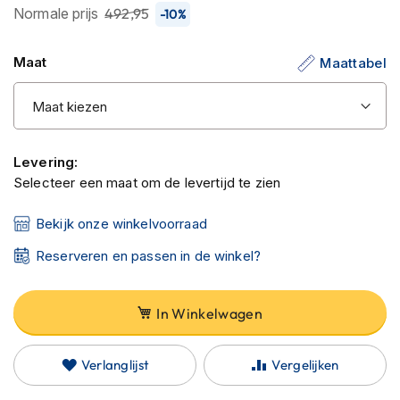
C
Normale prijs
492,95
-10%
de
a
afbeeldingen-
r
b
gallerij
Maat
Maattabel
o
n
h
e
l
m
Levering:
e
Selecteer een maat om de levertijd te zien
n
Bekijk onze winkelvoorraad
E
n
Reserveren en passen in de winkel?
d
u
r
o
In Winkelwagen
h
e
l
Verlanglijst
Vergelijken
m
e