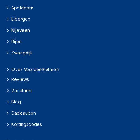
s
Apeldoorn
c
o
Eibergen
o
t
Nijeveen
e
r
Rijen
h
e
Zwaagdijk
l
m
Over Voordeelhelmen
e
n
Reviews
K
Vacatures
i
n
Blog
d
e
Cadeaubon
r
s
Kortingscodes
c
o