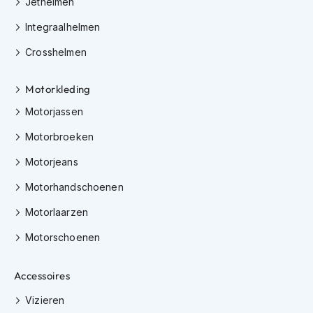
Jethelmen
e
r
Integraalhelmen
h
e
Crosshelmen
l
m
e
Motorkleding
n
Motorjassen
B
Motorbroeken
o
x
Motorjeans
e
r
Motorhandschoenen
h
e
Motorlaarzen
l
m
Motorschoenen
e
n
Accessoires
F
a
Vizieren
s