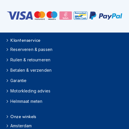
H
e
r
e
n
s
c
o
Klantenservice
o
Reserveren & passen
t
e
Ruilen & retourneren
r
h
Betalen & verzenden
e
l
Garantie
m
e
Motorkleding advies
n
Helmmaat meten
D
a
Onze winkels
m
e
Amsterdam
s