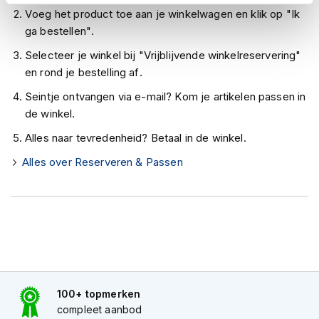
h
Voeg het product toe aan je winkelwagen en klik op "Ik
e
ga bestellen".
l
m
Selecteer je winkel bij "Vrijblijvende winkelreservering"
e
n
en rond je bestelling af.
Seintje ontvangen via e-mail? Kom je artikelen passen in
D
a
de winkel.
m
Alles naar tevredenheid? Betaal in de winkel.
e
s
Alles over Reserveren & Passen
m
o
t
o
r
h
e
l
m
e
100+ topmerken
n
compleet aanbod