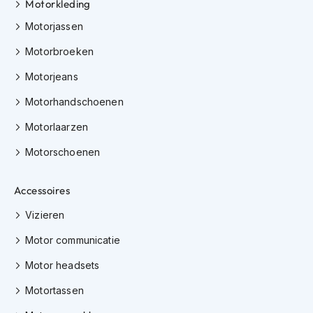
Motorkleding
e
r
Motorjassen
h
e
Motorbroeken
l
m
Motorjeans
e
n
Motorhandschoenen
B
Motorlaarzen
o
x
Motorschoenen
e
r
Accessoires
h
e
Vizieren
l
m
Motor communicatie
e
n
Motor headsets
F
Motortassen
a
s