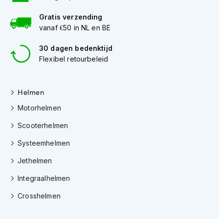
K
i
Gratis verzending
n
vanaf €50 in NL en BE
d
e
30 dagen bedenktijd
r
Flexibel retourbeleid
m
o
t
o
Helmen
r
Motorhelmen
h
e
Scooterhelmen
l
m
Systeemhelmen
e
n
Jethelmen
S
Integraalhelmen
c
o
Crosshelmen
o
t