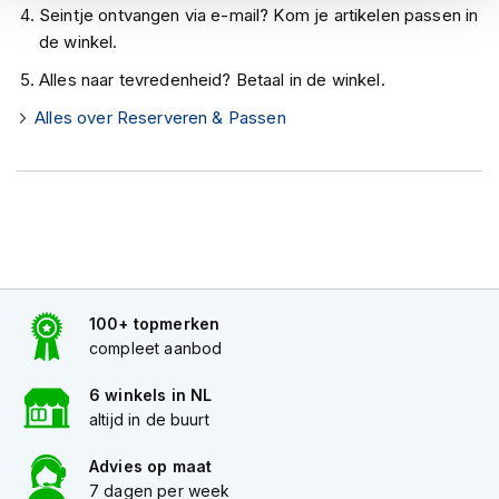
h
Seintje ontvangen via e-mail? Kom je artikelen passen in
e
de winkel.
l
m
Alles naar tevredenheid? Betaal in de winkel.
e
n
Alles over Reserveren & Passen
D
a
m
e
s
m
o
t
100+ topmerken
o
r
compleet aanbod
h
e
6 winkels in NL
l
altijd in de buurt
m
e
Advies op maat
n
7 dagen per week