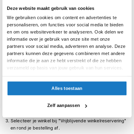
i
48
Deze website maakt gebruik van cookies
p
b
We gebruiken cookies om content en advertenties te
49
a
personaliseren, om functies voor social media te bieden
c
en om ons websiteverkeer te analyseren. Ook delen we
k
Op voorraad
h
informatie over je gebruik van onze site met onze
Op voorraad bij Daytona 2-4 werkdagen
e
partners voor social media, adverteren en analyse. Deze
l
Leverbaar na deze datum
partners kunnen deze gegevens combineren met andere
m
informatie die je aan ze hebt verstrekt of die ze hebben
e
Levertijd onbekend, neem eventueel contact met ons op
n
verzameld op basis van jouw gebruik van hun services.
Niet meer leverbaar
H
Zo werkt Reserveren & Passen
e
Alles toestaan
r
Controleer de winkelvoorraad in bovenstaande tabel.
e
n
Voeg het product toe aan je winkelwagen en klik op "Ik
Zelf aanpassen
m
ga bestellen".
o
t
Selecteer je winkel bij "Vrijblijvende winkelreservering"
o
en rond je bestelling af.
r