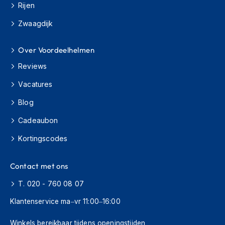
Rijen
s
c
Zwaagdijk
o
o
t
Over Voordeelhelmen
e
r
Reviews
h
e
Vacatures
l
Blog
m
e
Cadeaubon
n
Kortingscodes
K
i
n
Contact met ons
d
e
T. 020 - 760 08 07
r
s
Klantenservice ma–vr 11:00–16:00
c
o
Winkels bereikbaar tijdens openingstijden