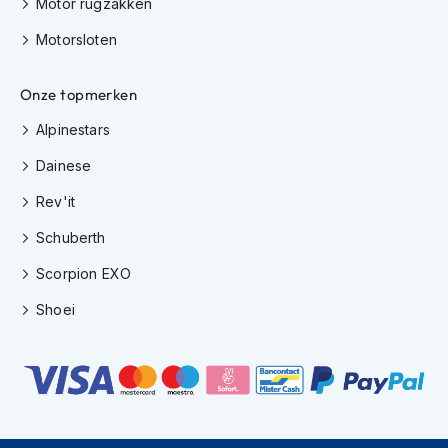
Motor rugzakken
h
i
Motorsloten
o
n
h
Onze topmerken
e
l
Alpinestars
m
Dainese
e
n
Rev'it
V
Schuberth
e
s
Scorpion EXO
p
a
Shoei
h
e
l
m
e
n