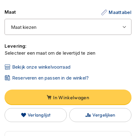
C
de
a
Maat
Maattabel
afbeeldingen-
r
b
gallerij
o
n
h
e
Levering:
l
Selecteer een maat om de levertijd te zien
m
e
n
Bekijk onze winkelvoorraad
E
Reserveren en passen in de winkel?
n
d
u
In Winkelwagen
r
o
h
Verlanglijst
Vergelijken
e
l
m
e