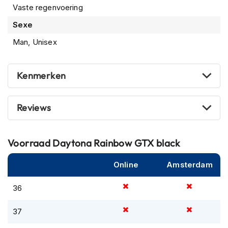
Vaste regenvoering
m
e
Sexe
n
Man, Unisex
R
a
c
Kenmerken
e
h
e
l
Reviews
m
e
n
Voorraad
Daytona Rainbow GTX black
R
e
Online
Amsterdam
t
r
36
o
h
37
e
l