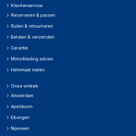
H
Klantenservice
e
r
Reserveren & passen
e
n
Ruilen & retourneren
s
c
Betalen & verzenden
o
o
Garantie
t
Motorkleding advies
e
r
Helmmaat meten
h
e
l
Onze winkels
m
e
Amsterdam
n
Apeldoorn
D
a
Eibergen
m
Nijeveen
e
s