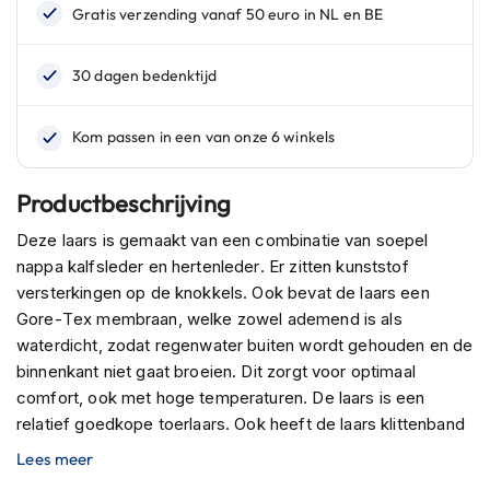
n
H
e
l
m
e
n
m
Productbeschrijving
e
t
Deze laars is gemaakt van een combinatie van soepel
z
nappa kalfsleder en hertenleder. Er zitten kunststof
o
n
versterkingen op de knokkels. Ook bevat de laars een
n
Gore-Tex membraan, welke zowel ademend is als
e
waterdicht, zodat regenwater buiten wordt gehouden en de
v
i
binnenkant niet gaat broeien. Dit zorgt voor optimaal
z
comfort, ook met hoge temperaturen. De laars is een
i
relatief goedkope toerlaars. Ook heeft de laars klittenband
e
sluitingen voor gemakkelijke instap / uitstap. Deze laarzen
r
Lees meer
zijn verkrijgbaar in de maten 36-49.