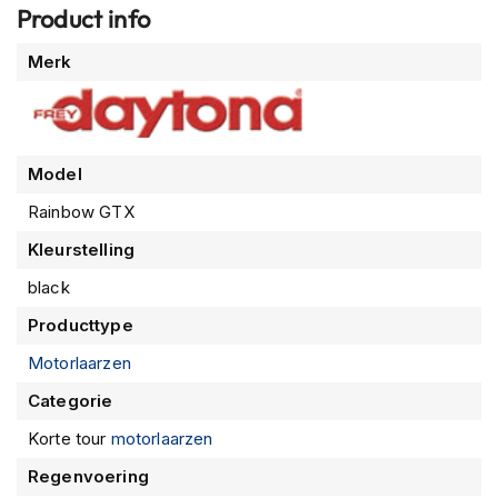
P
Product info
i
l
Meer
Merk
o
informatie
t
e
n
h
Model
e
l
Rainbow GTX
m
e
Kleurstelling
n
black
P
i
Producttype
n
Motorlaarzen
l
o
Categorie
c
k
Korte tour
motorlaarzen
h
e
Regenvoering
l