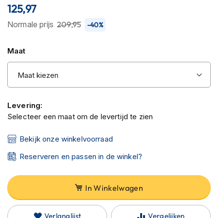
C
125,97
van
a
r
de
Normale prijs
209,95
-40%
b
afbeeldingen-
o
gallerij
n
Maat
h
e
l
m
e
n
Levering:
Selecteer een maat om de levertijd te zien
E
n
Bekijk onze winkelvoorraad
d
u
Reserveren en passen in de winkel?
r
o
h
In Winkelwagen
e
l
m
e
Verlanglijst
Vergelijken