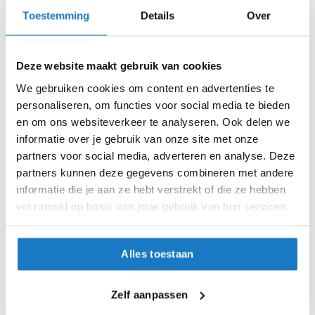
i
28
Toestemming
Details
Over
p
b
29
a
c
Deze website maakt gebruik van cookies
k
30
We gebruiken cookies om content en advertenties te
h
e
personaliseren, om functies voor social media te bieden
32
l
en om ons websiteverkeer te analyseren. Ook delen we
m
informatie over je gebruik van onze site met onze
34
e
partners voor social media, adverteren en analyse. Deze
n
partners kunnen deze gegevens combineren met andere
Op voorraad
H
informatie die je aan ze hebt verstrekt of die ze hebben
Op voorraad bij Blauer 2-4 werkdagen
e
verzameld op basis van jouw gebruik van hun services.
r
Leverbaar na deze datum
e
n
Levertijd onbekend, neem eventueel contact met ons op
m
Alles toestaan
Niet meer leverbaar
o
t
Zo werkt Reserveren & Passen
o
Zelf aanpassen
r
Controleer de winkelvoorraad in bovenstaande tabel.