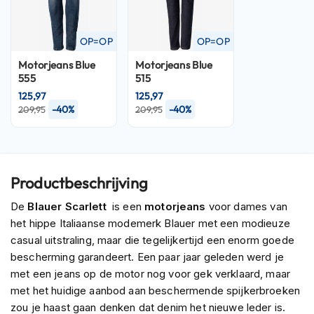
P
i
l
OP=OP
OP=OP
o
t
Motorjeans
Blue
Motorjeans
Blue
e
555
515
n
125,97
125,97
h
-40%
-40%
e
209,95
209,95
l
m
e
n
Productbeschrijving
P
i
De
Blauer Scarlett
is een
motorjeans
voor dames van
n
het hippe Italiaanse modemerk Blauer met een modieuze
l
casual uitstraling, maar die tegelijkertijd een enorm goede
o
bescherming garandeert. Een paar jaar geleden werd je
c
k
met een jeans op de motor nog voor gek verklaard, maar
h
met het huidige aanbod aan beschermende spijkerbroeken
e
zou je haast gaan denken dat denim het nieuwe leder is.
l