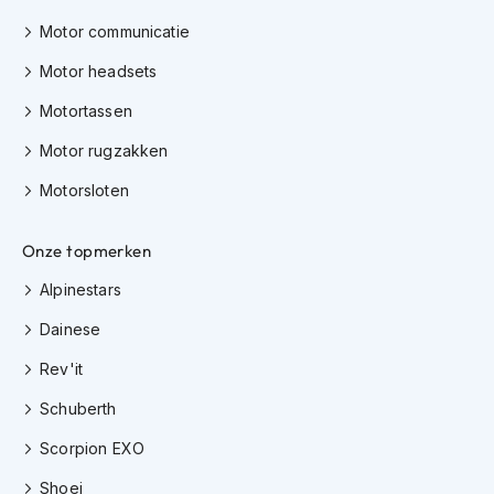
h
Motor communicatie
i
o
Motor headsets
n
h
Motortassen
e
l
Motor rugzakken
m
e
Motorsloten
n
V
Onze topmerken
e
Alpinestars
s
p
Dainese
a
h
Rev'it
e
l
Schuberth
m
e
Scorpion EXO
n
Shoei