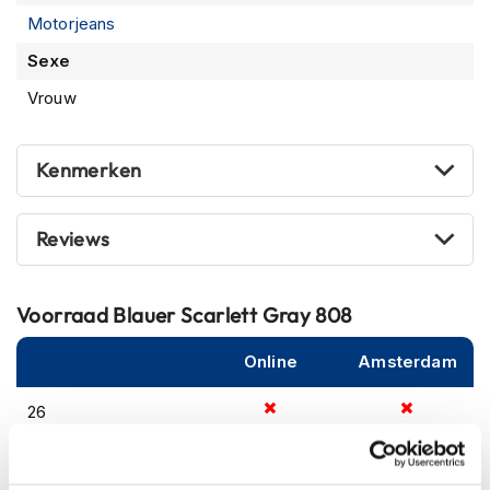
m
Motorjeans
e
n
Sexe
S
Vrouw
t
i
l
Kenmerken
l
e
m
o
Reviews
t
o
r
Voorraad
Blauer Scarlett Gray 808
h
e
l
Online
Amsterdam
m
e
26
n
27
F
l