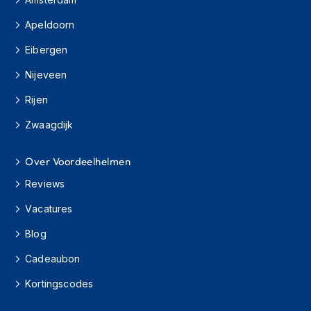
s
c
Apeldoorn
o
o
Eibergen
t
Nijeveen
e
r
Rijen
h
e
Zwaagdijk
l
m
e
Over Voordeelhelmen
n
Reviews
K
i
Vacatures
n
Blog
d
e
Cadeaubon
r
s
Kortingscodes
c
o