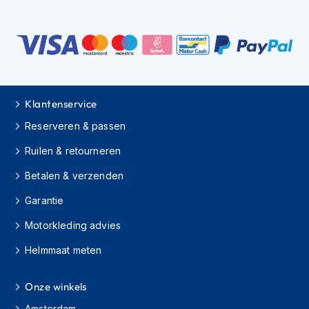
H
e
r
e
n
s
c
o
Klantenservice
o
t
Reserveren & passen
e
r
Ruilen & retourneren
h
e
Betalen & verzenden
l
m
Garantie
e
Motorkleding advies
n
Helmmaat meten
D
a
m
Onze winkels
e
s
Amsterdam