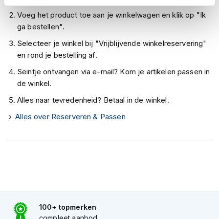
h
e
Voeg het product toe aan je winkelwagen en klik op "Ik
l
ga bestellen".
m
e
Selecteer je winkel bij "Vrijblijvende winkelreservering"
n
en rond je bestelling af.
D
Seintje ontvangen via e-mail? Kom je artikelen passen in
a
de winkel.
m
e
Alles naar tevredenheid? Betaal in de winkel.
s
m
Alles over Reserveren & Passen
o
t
o
r
h
e
l
m
e
100+ topmerken
n
compleet aanbod