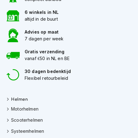
K
i
6 winkels in NL
n
altijd in de buurt
d
e
Advies op maat
r
7 dagen per week
m
o
t
Gratis verzending
o
vanaf €50 in NL en BE
r
h
30 dagen bedenktijd
e
Flexibel retourbeleid
l
m
e
n
Helmen
Motorhelmen
S
c
Scooterhelmen
o
o
Systeemhelmen
t