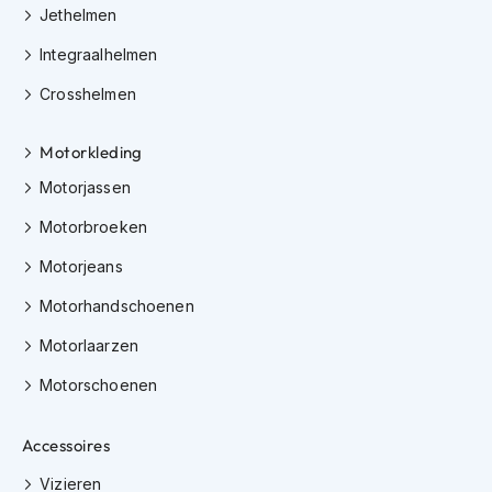
e
Jethelmen
r
h
Integraalhelmen
e
l
Crosshelmen
m
e
Motorkleding
n
Motorjassen
B
o
Motorbroeken
x
e
Motorjeans
r
h
Motorhandschoenen
e
l
Motorlaarzen
m
e
Motorschoenen
n
Accessoires
F
a
Vizieren
s