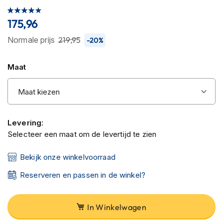
C
Waardering:
van
a
80
100
% of
175,96
r
de
b
afbeeldingen-
Normale prijs
219,95
-20%
o
gallerij
n
h
Maat
e
l
m
e
n
Levering:
E
Selecteer een maat om de levertijd te zien
n
d
u
Bekijk onze winkelvoorraad
r
o
Reserveren en passen in de winkel?
h
e
l
In Winkelwagen
m
e