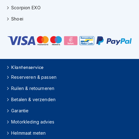
h
Scorpion EXO
i
o
Shoei
n
h
e
l
m
e
n
Klantenservice
V
e
Reserveren & passen
s
p
Ruilen & retourneren
a
h
Betalen & verzenden
e
Garantie
l
m
Motorkleding advies
e
n
Helmmaat meten