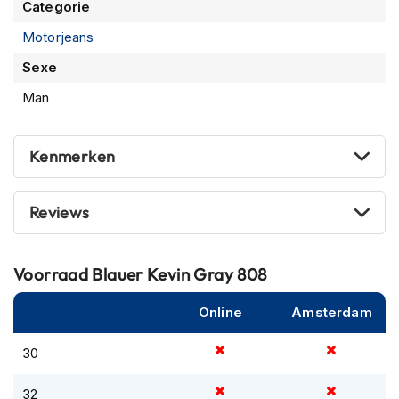
Categorie
m
e
Motorjeans
n
Sexe
R
Man
a
c
e
h
Kenmerken
e
l
m
Reviews
e
n
R
Voorraad
Blauer Kevin Gray 808
e
t
Online
Amsterdam
r
o
30
h
e
l
32