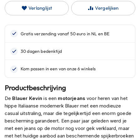
n
Verlanglijst
Vergelijken
H
e
l
m
e
n
m
e
t
z
o
n
Productbeschrijving
n
e
De
Blauer Kevin
is een
motorjeans
voor heren van het
v
hippe Italiaanse modemerk Blauer met een modieuze
i
z
casual uitstraling, maar die tegelijkertijd een enorm goede
i
bescherming garandeert. Een paar jaar geleden werd je
e
met een jeans op de motor nog voor gek verklaard, maar
r
met het huidige aanbod aan beschermende spijkerbroeken