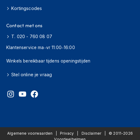
s
Kortingscodes
c
o
o
Contact met ons
t
e
T. 020 - 760 08 07
r
h
Klantenservice ma–vr 11:00–16:00
e
l
Winkels bereikbaar tijdens openingstijden
m
e
Stel online je vraag
n
K
i
n
d
e
r
s
c
Algemene voorwaarden
Privacy
Disclaimer
© 2011-2026
o
Voordeelhelmen