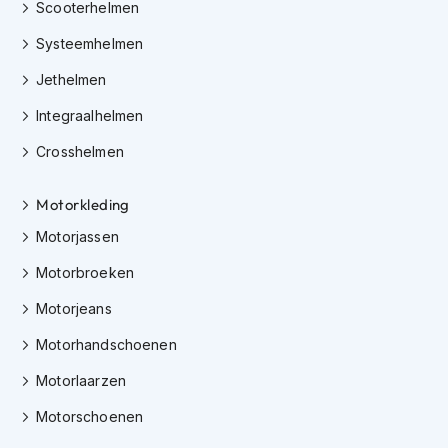
Scooterhelmen
K
i
Systeemhelmen
n
d
Jethelmen
e
r
Integraalhelmen
m
o
Crosshelmen
t
o
Motorkleding
r
h
Motorjassen
e
l
Motorbroeken
m
e
Motorjeans
n
Motorhandschoenen
S
c
Motorlaarzen
o
o
Motorschoenen
t