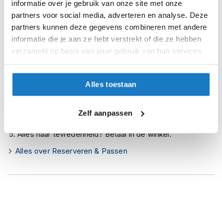
informatie over je gebruik van onze site met onze
i
Zo werkt Reserveren & Passen
partners voor social media, adverteren en analyse. Deze
p
b
partners kunnen deze gegevens combineren met andere
Controleer de winkelvoorraad in bovenstaande tabel.
a
informatie die je aan ze hebt verstrekt of die ze hebben
c
Voeg het product toe aan je winkelwagen en klik op "Ik
verzameld op basis van jouw gebruik van hun services.
k
ga bestellen".
h
e
Selecteer je winkel bij "Vrijblijvende winkelreservering"
l
Alles toestaan
en rond je bestelling af.
m
e
Seintje ontvangen via e-mail? Kom je artikelen passen in
n
Zelf aanpassen
de winkel.
H
Alles naar tevredenheid? Betaal in de winkel.
e
r
Alles over Reserveren & Passen
e
n
m
o
t
o
r