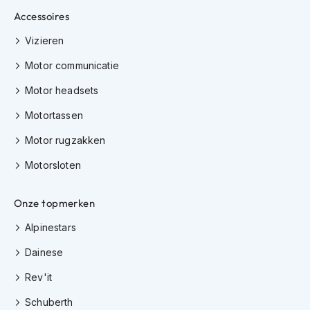
e
Accessoires
r
h
Vizieren
e
l
Motor communicatie
m
e
Motor headsets
n
Motortassen
B
o
Motor rugzakken
x
e
Motorsloten
r
h
e
Onze topmerken
l
Alpinestars
m
e
Dainese
n
Rev'it
F
a
Schuberth
s