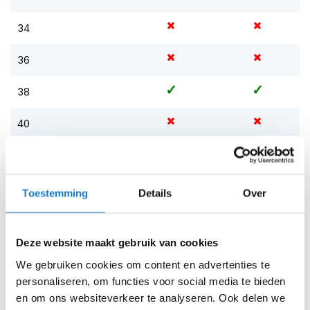
m
e
34
n
S
36
t
i
38
l
l
e
40
m
o
42
t
o
44
r
Toestemming
Details
Over
h
e
Op voorraad
l
Op voorraad bij Blauer 2-4 werkdagen
m
Deze website maakt gebruik van cookies
e
Leverbaar na deze datum
We gebruiken cookies om content en advertenties te
n
personaliseren, om functies voor social media te bieden
Levertijd onbekend, neem eventueel contact met ons op
F
en om ons websiteverkeer te analyseren. Ook delen we
Niet meer leverbaar
l