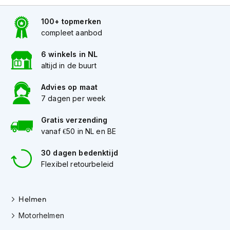
h
e
100+ topmerken
l
m
compleet aanbod
e
n
6 winkels in NL
altijd in de buurt
D
a
Advies op maat
m
7 dagen per week
e
s
Gratis verzending
m
o
vanaf €50 in NL en BE
t
o
30 dagen bedenktijd
r
Flexibel retourbeleid
h
e
l
m
Helmen
e
Motorhelmen
n