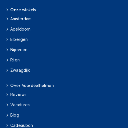
H
e
Onze winkels
r
e
Amsterdam
n
s
Apeldoorn
c
Eibergen
o
o
Nijeveen
t
e
Rijen
r
h
Zwaagdijk
e
l
m
Over Voordeelhelmen
e
n
Reviews
Vacatures
D
a
Blog
m
e
Cadeaubon
s