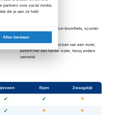
e partners voor social media,
Geen pinlock
ie die je aan ze hebt
Nee
uring
ECE (goedgekeurd voor bromfiets, scooter
en motor)
Alles toestaan
Indien een helm is voorzien van een vizier,
betreft het een helder vizier, tenzij anders
vermeld.
ijeveen
Rijen
Zwaagdijk