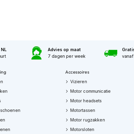
n NL
Advies op maat
Grati
uurt
7 dagen per week
vanaf
ing
Accessoires
en
Vizieren
eken
Motor communicatie
s
Motor headsets
dschoenen
Motortassen
zen
Motor rugzakken
oenen
Motorsloten