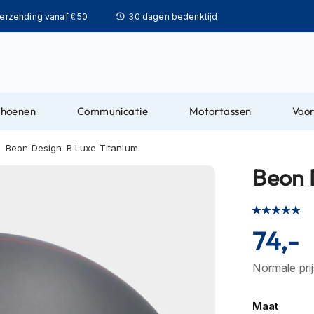
Ga
verzending vanaf € 50
30 dagen bedenktijd
naar
de
inhoud
choenen
Communicatie
Motortassen
Voor
Beon Design-B Luxe Titanium
Beon 
Waardering:
100
100
% of
74,-
Normale pri
Maat