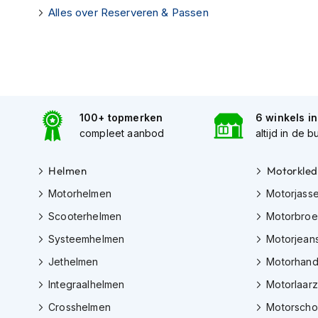
Gore-
Alles over Reserveren & Passen
Tex
motorbroeken
Kevlar
motorbroeken
Cargo
100+ topmerken
6 winkels i
motorbroeken
compleet aanbod
altijd in de b
Motorjeans
Motorpakken
Helmen
Motorkled
Heren
Motorhelmen
Motorjass
motorpak
Scooterhelmen
Motorbro
Dames
Systeemhelmen
Motorjean
motorpak
Jethelmen
Motorhan
Eendelig
motorpak
Integraalhelmen
Motorlaar
Crosshelmen
Motorsch
Tweedelig