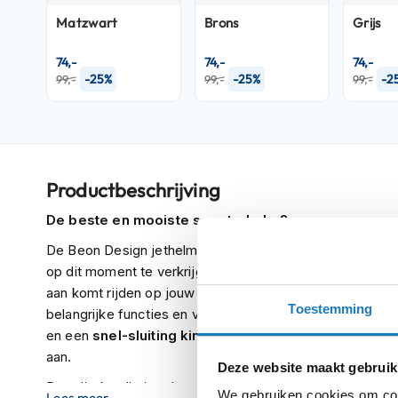
Crosshelmen
Matzwart
Brons
Grijs
Fietshelmen
74,-
74,-
74,-
-25%
-25%
-2
99,-
99,-
99,-
Helm
accessoires
Vizieren
Pinlocks
Tear-
Productbeschrijving
offs
De beste en mooiste scooterhelm?
Crossbrillen
De Beon Design jethelm is misschien wel de
allerbeste
Oordoppen
op dit moment te verkrijgen is. Het tijdloze ontwerp van de
aan komt rijden op jouw scooter of snorfiets. Naast het
Onderhoud
Toestemming
belangrijke functies en veiligheidsnormen. Zo heeft de
helm
en een
snel-sluiting kinband
, beiden zijn zeer gemakk
Helm
aan.
Deze website maakt gebruik
houder
De prijs-kwaliteitverhouding en de uitstraling van deze
&
We gebruiken cookies om cont
Lees meer