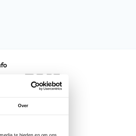
nfo
Design-B Luxe
Over
Titanium
Helmen
Jethelmen
 media te bieden en om ons