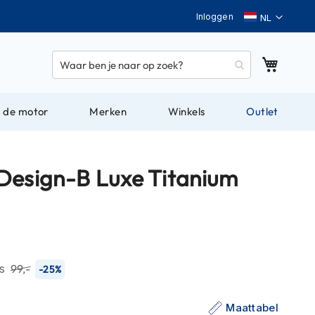
Taal
Inloggen
Winkel
 de motor
Merken
Winkels
Outlet
Design-B Luxe Titanium
js
99,-
-25%
Maattabel