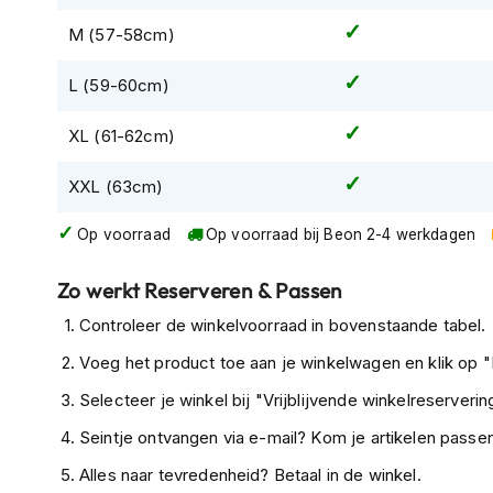
Tex
Volgens de Rijksoverheid vallen er jaarlijks
veel slachto
M (57-58cm)
motorjassen
Daarom is het in Nederland verplicht om op de brom- en
dragen. De Beon Design voldoet uiteraard aan de
ECE
ke
L (59-60cm)
Motorbroeken
gebruik op deze voertuigen. De helm is zelfs goedgekeu
Heren
motorfiets. Maar, gezien de snelheid hierbij een stuk hog
XL (61-62cm)
motorbroeken
een motorhelm aan.
Dames
XXL (63cm)
2 jaar garantie
motorbroeken
Op voorraad
Op voorraad bij Beon 2-4 werkdagen
Uiteraard mag je verwachten van Beon dat de helmen dik
Doorwaai
te garanderen komen helmen van het merk Beon met
2 
motorbroeken
Zo werkt Reserveren & Passen
onverhoopt een keer met normaal gebruik een probleem
Waterdichte
klantenservice.
Controleer de winkelvoorraad in bovenstaande tabel.
motorbroeken
Voeg het product toe aan je winkelwagen en klik op "I
Leren
motorbroeken
Selecteer je winkel bij "Vrijblijvende winkelreservering
Textiel
Seintje ontvangen via e-mail? Kom je artikelen passen
motorbroeken
Alles naar tevredenheid? Betaal in de winkel.