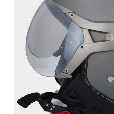
Race
helmen
Retro
helmen
Stille
motorhelmen
Flip
back
helmen
Heren
motorhelmen
Dames
motorhelmen
Kinder
motorhelmen
Scooterhelmen