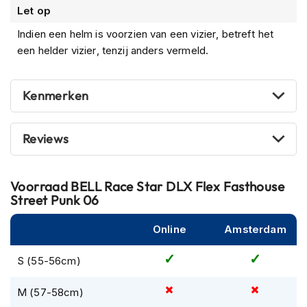
m
Let op
e
Indien een helm is voorzien van een vizier, betreft het
n
een helder vizier, tenzij anders vermeld.
R
a
c
Kenmerken
e
h
e
Reviews
l
m
e
n
Voorraad
BELL Race Star DLX Flex Fasthouse
Street Punk 06
R
e
Online
Amsterdam
t
r
o
S (55-56cm)
h
e
M (57-58cm)
l
Ook bijgevoegd: Panovison Dark Smoke Vizier