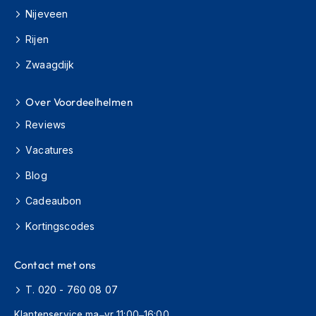
H
Nijeveen
e
r
Rijen
e
n
Zwaagdijk
s
c
o
Over Voordeelhelmen
o
t
Reviews
e
Vacatures
r
h
Blog
e
l
Cadeaubon
m
e
Kortingscodes
n
D
Contact met ons
a
m
T. 020 - 760 08 07
e
s
Klantenservice ma–vr 11:00–16:00