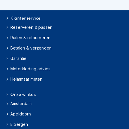
h
i
o
Klantenservice
n
h
Reserveren & passen
e
l
Ruilen & retourneren
m
e
Betalen & verzenden
n
Garantie
V
Motorkleding advies
e
s
Helmmaat meten
p
a
h
Onze winkels
e
l
Amsterdam
m
e
Apeldoorn
n
Eibergen