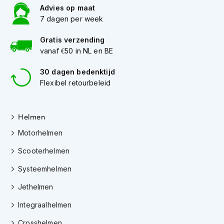
h
Advies op maat
e
7 dagen per week
l
m
Gratis verzending
e
n
vanaf €50 in NL en BE
D
30 dagen bedenktijd
a
Flexibel retourbeleid
m
e
s
Helmen
m
o
Motorhelmen
t
o
Scooterhelmen
r
h
Systeemhelmen
e
l
Jethelmen
m
e
Integraalhelmen
n
Crosshelmen