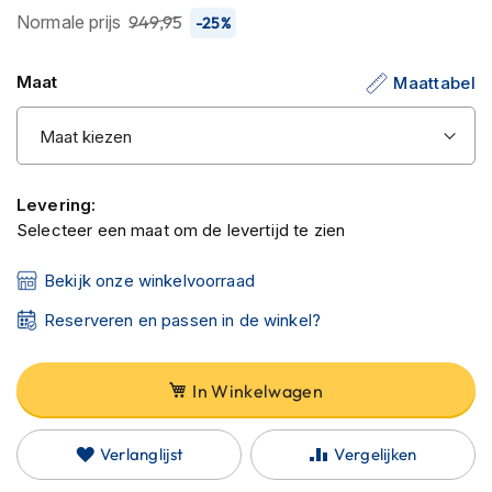
C
de
Normale prijs
949,95
-25%
a
afbeeldingen-
r
b
gallerij
Maat
Maattabel
o
n
h
e
l
m
Levering:
e
Selecteer een maat om de levertijd te zien
n
E
Bekijk onze winkelvoorraad
n
d
Reserveren en passen in de winkel?
u
r
o
In Winkelwagen
h
e
l
Verlanglijst
Vergelijken
m
e