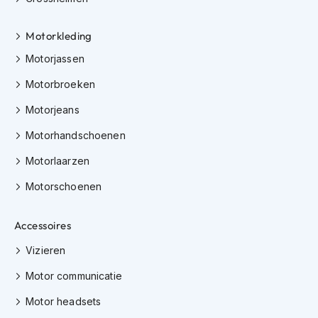
K
i
Motorkleding
n
d
Motorjassen
e
r
Motorbroeken
m
o
Motorjeans
t
o
Motorhandschoenen
r
h
Motorlaarzen
e
l
Motorschoenen
m
e
Accessoires
n
Vizieren
S
c
Motor communicatie
o
o
Motor headsets
t