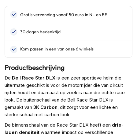
n
H
e
l
m
e
n
m
e
t
Productbeschrijving
z
o
De
Bell Race Star DLX
is een zeer sportieve helm die
n
uitermate geschikt is voor de motorrijder die van circuit
n
e
rijden houdt en daarnaast op zoek is naar die echte race
v
look. De buitenschaal van de Bell Race Star DLX is
i
gemaakt van
3K Carbon
, dit zorgt voor een lichte en
z
sterke schaal met carbon look.
i
e
De binnenschaal van de Race Star DLX heeft een
drie-
r
lagen densiteit
waarmee impact op verschillende