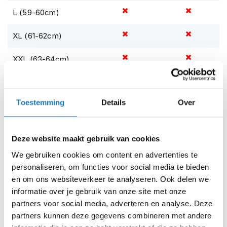
m
en Bell helmtas
L (59-60cm)
e
n
XL (61-62cm)
S
t
XXL (63-64cm)
i
l
l
Op voorraad
e
Op voorraad bij BELL 2-4 werkdagen
m
Toestemming
Details
Over
o
Leverbaar na deze datum
t
o
Levertijd onbekend, neem eventueel contact met ons op
r
Deze website maakt gebruik van cookies
Niet meer leverbaar
h
We gebruiken cookies om content en advertenties te
e
Zo werkt Reserveren & Passen
personaliseren, om functies voor social media te bieden
l
m
en om ons websiteverkeer te analyseren. Ook delen we
Controleer de winkelvoorraad in bovenstaande tabel.
e
informatie over je gebruik van onze site met onze
n
Voeg het product toe aan je winkelwagen en klik op "Ik
partners voor social media, adverteren en analyse. Deze
ga bestellen".
partners kunnen deze gegevens combineren met andere
F
l