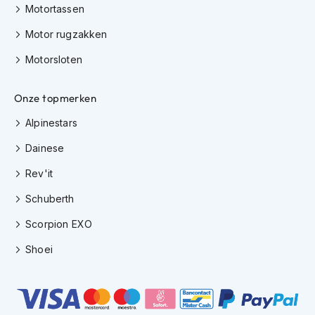
e
Motortassen
r
h
Motor rugzakken
e
l
Motorsloten
m
e
n
Onze topmerken
Alpinestars
B
o
Dainese
x
e
Rev'it
r
h
Schuberth
e
l
Scorpion EXO
m
e
Shoei
n
F
a
s