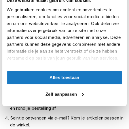
Deze website maakt gebruik van cookies
i
XL (61-62cm)
We gebruiken cookies om content en advertenties te
p
b
personaliseren, om functies voor social media te bieden
Op voorraad
a
en om ons websiteverkeer te analyseren. Ook delen we
c
Op voorraad bij Arai 2-4 werkdagen
informatie over je gebruik van onze site met onze
k
Leverbaar na deze datum
partners voor social media, adverteren en analyse. Deze
h
e
partners kunnen deze gegevens combineren met andere
Levertijd onbekend, neem eventueel contact met ons op
l
informatie die je aan ze hebt verstrekt of die ze hebben
m
Niet meer leverbaar
verzameld op basis van jouw gebruik van hun services.
e
n
Zo werkt Reserveren & Passen
Controleer de winkelvoorraad in bovenstaande tabel.
H
Alles toestaan
e
Voeg het product toe aan je winkelwagen en klik op "Ik
r
ga bestellen".
e
Zelf aanpassen
n
Selecteer je winkel bij "Vrijblijvende winkelreservering"
m
en rond je bestelling af.
o
t
Seintje ontvangen via e-mail? Kom je artikelen passen in
o
de winkel.
r