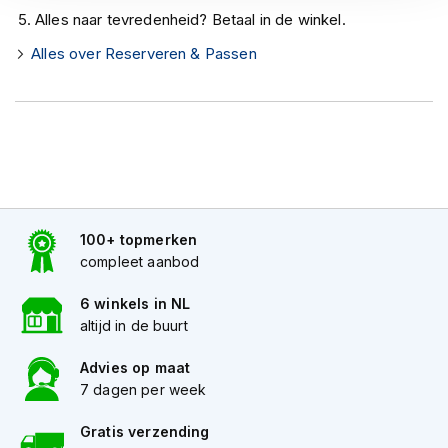
h
Alles naar tevredenheid? Betaal in de winkel.
e
l
Alles over Reserveren & Passen
m
e
n
D
a
m
e
s
m
100+ topmerken
o
compleet aanbod
t
o
6 winkels in NL
r
altijd in de buurt
h
e
l
Advies op maat
m
7 dagen per week
e
n
Gratis verzending