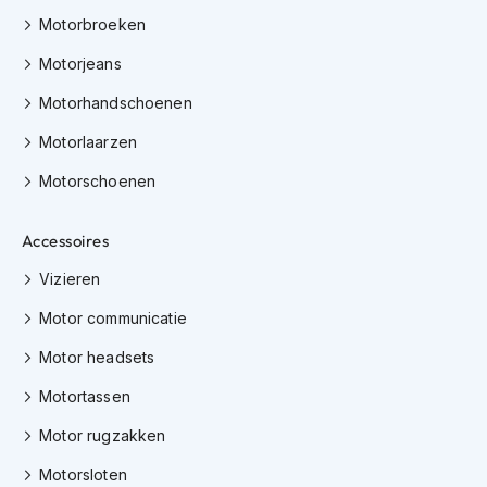
e
Motorbroeken
r
h
Motorjeans
e
l
Motorhandschoenen
m
e
Motorlaarzen
n
Motorschoenen
B
o
x
Accessoires
e
r
Vizieren
h
e
Motor communicatie
l
Motor headsets
m
e
Motortassen
n
Motor rugzakken
F
a
Motorsloten
s