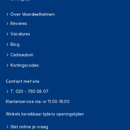
s
c
Over Voordeelhelmen
o
o
Reviews
t
e
Vacatures
r
h
Blog
e
l
Cadeaubon
m
e
Kortingscodes
n
Contact met ons
K
i
T. 020 - 760 08 07
n
d
Klantenservice ma–vr 11:00–16:00
e
r
Winkels bereikbaar tijdens openingstijden
s
c
o
Stel online je vraag