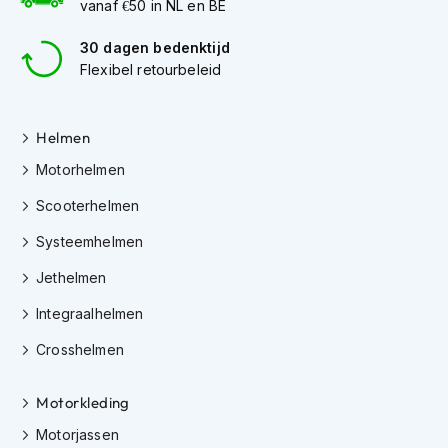
vanaf €50 in NL en BE
K
i
30 dagen bedenktijd
n
Flexibel retourbeleid
d
e
r
m
Helmen
o
t
Motorhelmen
o
r
Scooterhelmen
h
Systeemhelmen
e
l
Jethelmen
m
e
Integraalhelmen
n
Crosshelmen
S
c
o
Motorkleding
o
t
Motorjassen