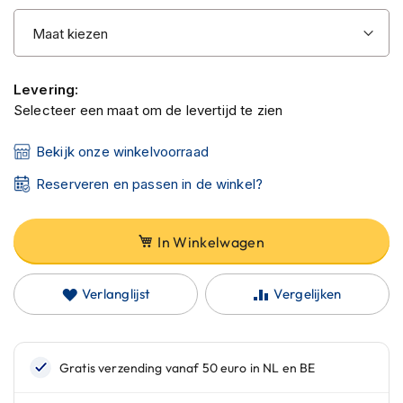
C
gallerij
a
r
b
o
Levering:
n
h
Selecteer een maat om de levertijd te zien
e
l
Bekijk onze winkelvoorraad
m
e
Reserveren en passen in de winkel?
n
E
In Winkelwagen
n
d
u
Verlanglijst
Vergelijken
r
o
h
e
l
m
e