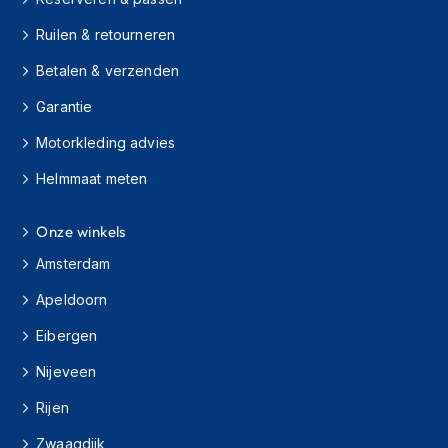
H
e
Ruilen & retourneren
r
e
Betalen & verzenden
n
s
Garantie
c
o
Motorkleding advies
o
t
Helmmaat meten
e
r
Onze winkels
h
e
Amsterdam
l
m
Apeldoorn
e
n
Eibergen
D
Nijeveen
a
m
Rijen
e
s
Zwaagdijk