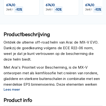
P
674,10
674,10
674,10
i
-10%
-10%
-10%
749,-
749,-
749,-
l
o
t
e
n
h
Productbeschrijving
e
l
Ontdek de ultieme off-road helm van Arai: de MX-V EVO.
m
Dankzij de goedkeuring volgens de ECE R22-06 norm,
e
weet je dat je kunt vertrouwen op de bescherming die
n
deze helm biedt.
P
Met Arai's Prioriteit voor Bescherming, is de MX-V
i
ontworpen met als kernfilosofie het creëren van rondere,
n
l
gladdere en sterkere buitenschalen in combinatie met een
o
meerdelige EPS binnenvoering. Deze elementen werken
c
Lees meer
samen om de prestaties bij 'Glancing Off' te verbeteren,
k
waardoor je extra bescherming krijgt tijdens je rit.
h
Product info
e
De MX-V, voortgekomen uit de legendarische VX-3 en
l