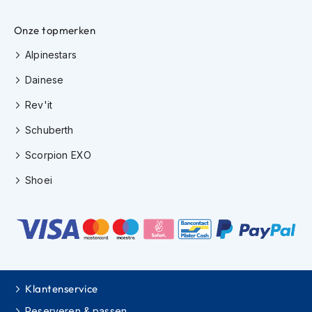
h
i
Onze topmerken
o
n
Alpinestars
h
e
Dainese
l
m
Rev'it
e
n
Schuberth
Scorpion EXO
V
e
Shoei
s
p
a
h
e
l
m
e
Klantenservice
n
Reserveren & passen