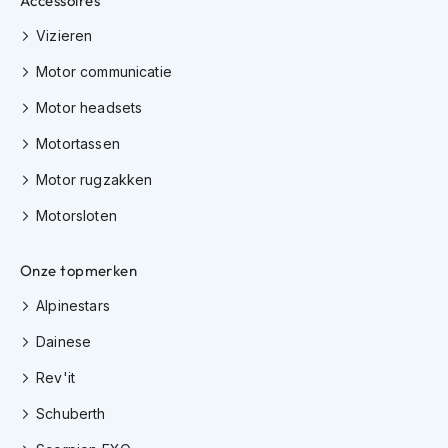
Accessoires
e
r
Vizieren
h
e
Motor communicatie
l
m
Motor headsets
e
n
Motortassen
B
Motor rugzakken
o
x
Motorsloten
e
r
Onze topmerken
h
e
Alpinestars
l
m
Dainese
e
n
Rev'it
F
Schuberth
a
s