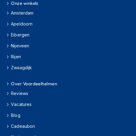
H
Onze winkels
e
Amsterdam
r
e
Apeldoorn
n
s
Eibergen
c
o
Nijeveen
o
t
Rijen
e
r
Zwaagdijk
h
e
l
Over Voordeelhelmen
m
Reviews
e
n
Vacatures
D
Blog
a
m
Cadeaubon
e
s