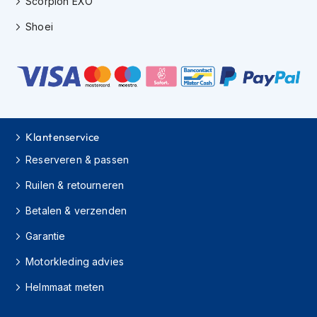
Scorpion EXO
h
i
Shoei
o
n
h
e
l
m
e
n
Klantenservice
V
Reserveren & passen
e
Ruilen & retourneren
s
p
Betalen & verzenden
a
h
Garantie
e
l
Motorkleding advies
m
e
Helmmaat meten
n