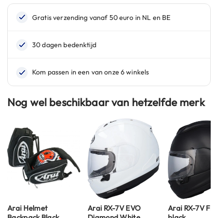
de
C
a
afbeeldingen-
r
gallerij
b
o
n
h
e
l
m
e
Nog wel beschikbaar van hetzelfde merk
n
E
n
d
u
r
o
h
e
l
m
Arai Helmet
Arai RX-7V EVO
Arai RX-7V Fro
e
Backpack Black
Diamond White
black