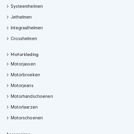
K
Systeemhelmen
i
n
Jethelmen
d
e
Integraalhelmen
r
Crosshelmen
m
o
t
Motorkleding
o
r
Motorjassen
h
e
Motorbroeken
l
m
Motorjeans
e
n
Motorhandschoenen
Motorlaarzen
S
c
Motorschoenen
o
o
t