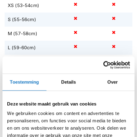
Pinlock
m
bijvoorbeeld een snelsluiting, zie je de stalen sluitringen
XS (53-54cm)
e
van de DD sluiting altijd volledig. Je ziet dus altijd of er
n
iets mis is of niet. Daarnaast kan er weinig stuk aan 2
S (55-56cm)
ringen.
S
t
M (57-58cm)
i
We leggen je graag meer uit over het merk Arai in onze
antibacteriele binnenvoering
l
showroom, of gewoon aan de telefoon. Wij zijn
L (59-60cm)
l
gecertificeerd Arai dealer
.
e
m
XL (61-62cm)
o
t
XXL (63-64cm)
o
Toestemming
Details
Over
r
h
Op voorraad
e
Op voorraad bij Arai 2-4 werkdagen
l
Deze website maakt gebruik van cookies
m
Leverbaar na deze datum
e
We gebruiken cookies om content en advertenties te
Levertijd onbekend, neem eventueel contact met ons op
n
personaliseren, om functies voor social media te bieden
Niet meer leverbaar
en om ons websiteverkeer te analyseren. Ook delen we
F
informatie over je gebruik van onze site met onze
l