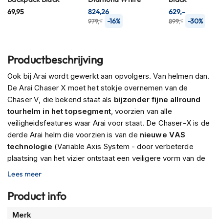
n
69,95
824,26
629,-
-16%
-30%
979,-
899,-
H
e
l
m
Productbeschrijving
e
n
Ook bij Arai wordt gewerkt aan opvolgers. Van helmen dan.
m
De Arai Chaser X moet het stokje overnemen van de
e
Chaser V, die bekend staat als
bijzonder fijne allround
t
z
tourhelm in het topsegment
, voorzien van alle
o
veiligheidsfeatures waar Arai voor staat. De Chaser-X is de
n
derde Arai helm die voorzien is van de
nieuwe VAS
n
technologie
(Variable Axis System - door verbeterde
e
v
plaatsing van het vizier ontstaat een veiligere vorm van de
i
buitenschaal). Hiermee is de nieuwkomer ook direct
Lees meer
z
uitgerust met het nieuwe VAS-V vizier
dat we uit de
i
e
RX7V kennen.
Product info
r
De Chaser-X heeft ook wat belangrijke features van het
Meer
Merk