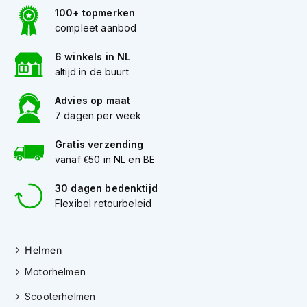
h
100+ topmerken
e
compleet aanbod
l
m
e
6 winkels in NL
n
altijd in de buurt
D
Advies op maat
a
7 dagen per week
m
e
Gratis verzending
s
vanaf €50 in NL en BE
m
o
t
30 dagen bedenktijd
o
Flexibel retourbeleid
r
h
e
Helmen
l
m
Motorhelmen
e
n
Scooterhelmen