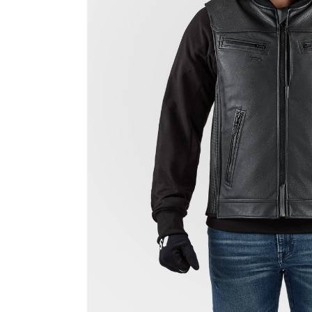
Race
helmen
Retro
helmen
Stille
motorhelmen
Flip
back
helmen
Heren
motorhelmen
Dames
motorhelmen
Kinder
motorhelmen
Scooterhelmen