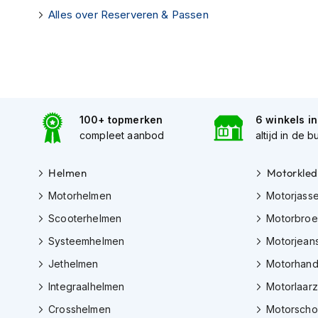
motorpak
Alles over Reserveren & Passen
Motorhoodies
Regenkleding
Onderkleding
Balaclavas
en
100+ topmerken
6 winkels i
helmmutsen
compleet aanbod
altijd in de b
Koelvesten
Helmen
Motorkled
Motorsokken
Motorhelmen
Motorjass
Nekwarmers
Scooterhelmen
Motorbro
en
windcollars
Systeemhelmen
Motorjean
Verwarmde
Jethelmen
Motorhan
onderkleding
Integraalhelmen
Motorlaar
Protectie
Crosshelmen
Motorsch