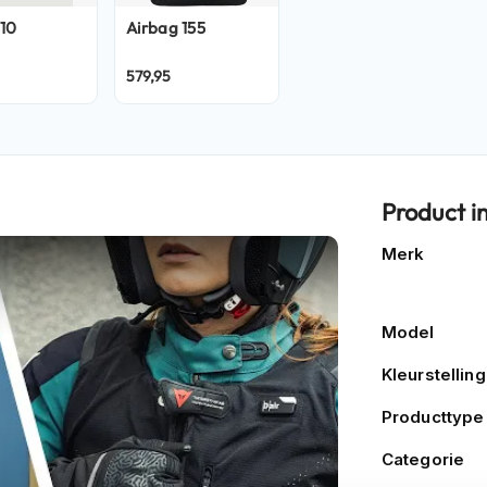
10
Airbag
155
579,95
Product i
Meer
Merk
informatie
Model
Kleurstelling
Producttype
Categorie