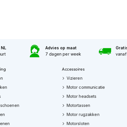
n NL
Advies op maat
Grati
uurt
7 dagen per week
vanaf
ing
Accessoires
en
Vizieren
eken
Motor communicatie
s
Motor headsets
dschoenen
Motortassen
zen
Motor rugzakken
oenen
Motorsloten