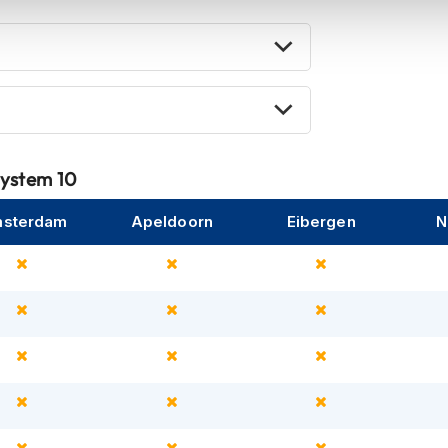
an rijdata, waardoor het systeem ook
ies bij snelheden tussen de 25 en 63 km/u
lektronica zorgt ervoor dat je zelfs tijdens
n. Het ergonomische ontwerp garandeert
System 10
status van het systeem, en dankzij Bluetooth-
sterdam
Apeldoorn
Eibergen
N
ates en instellingen.
die veiligheid serieus nemen maar geen