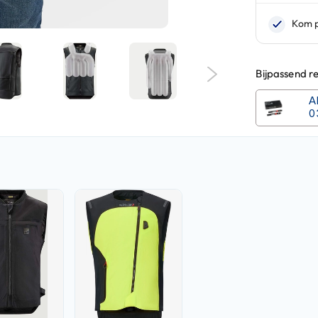
Bijpassend r
A
0