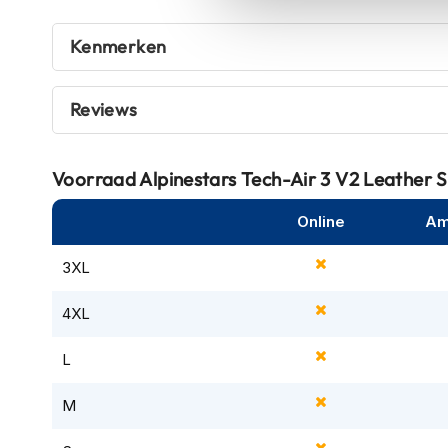
ruim op tijd om ernstige letsels te voorkomen.
Tex
De algoritmes zijn gebaseerd op miljoenen kilometers a
Kenmerken
motorjassen
beschermt bij frontale botsingen – met bewezen prestat
Motorbroeken
volgens het Dolomiticert Protocol.
Heren
Reviews
De waterbestendige behuizing van zowel het vest als de e
motorbroeken
een regenrit op maximale betrouwbaarheid kunt rekene
Dames
draagcomfort tijdens zowel korte als lange ritten.
Voorraad
Alpinestars Tech-Air 3 V2 Leather 
motorbroeken
Via het LED-display blijf je direct op de hoogte van de 
Doorwaai
Online
Am
koppeling met de Tech-Air® app beheer je eenvoudig upd
motorbroeken
De Tech-Air® 3 V2 is het ideale airbagvest voor rijders 
3XL
Waterdichte
concessies willen doen aan stijl of gebruiksgemak.
motorbroeken
4XL
Leren
L
motorbroeken
Textiel
M
motorbroeken