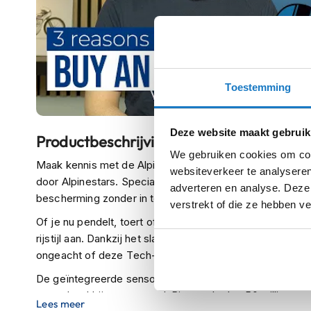
kapstok
Motorkleding
Motorjassen
Heren
motorjassen
Toestemming
Dames
motorjassen
Deze website maakt gebruik
Productbeschrijving
Doorwaai
We gebruiken cookies om cont
Maak kennis met de Alpinestars Tech-Air® 3 V2 – het li
motorjassen
websiteverkeer te analyseren
door Alpinestars. Speciaal ontwikkeld voor dagelijks geb
adverteren en analyse. Deze
Waterdichte
bescherming zonder in te boeten op comfort of bewegin
verstrekt of die ze hebben v
motorjassen
Of je nu pendelt, toert of lichte off-road avonturen aan
Leren
rijstijl aan. Dankzij het slanke ontwerp draag je het ves
motorjassen
ongeacht of deze Tech-Air® Ready is of niet.
Textiele
De geïntegreerde sensortechnologie analyseert continu 
motorjassen
razendsnel bij een ongeval. Binnen slechts 50 milliseco
Lees meer
Gore-