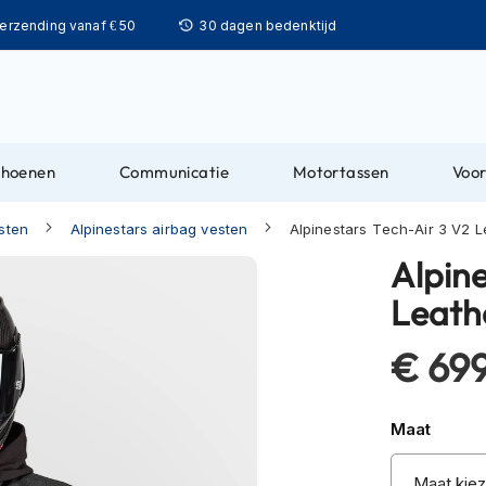
Ga
verzending vanaf € 50
30 dagen bedenktijd
naar
de
inhoud
choenen
Communicatie
Motortassen
Voor
sten
Alpinestars airbag vesten
Alpinestars Tech-Air 3 V2 L
Alpine
Leath
€ 699
Maat