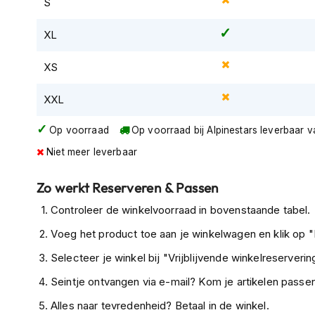
S
Gore-
Tex
XL
motorbroeken
Kevlar
XS
motorbroeken
XXL
Cargo
motorbroeken
Op voorraad
Op voorraad bij Alpinestars leverbaar 
Motorjeans
Niet meer leverbaar
Motorpakken
Heren
Zo werkt Reserveren & Passen
motorpak
Controleer de winkelvoorraad in bovenstaande tabel.
Dames
Voeg het product toe aan je winkelwagen en klik op "I
motorpak
Selecteer je winkel bij "Vrijblijvende winkelreservering
Eendelig
Seintje ontvangen via e-mail? Kom je artikelen passen
motorpak
Alles naar tevredenheid? Betaal in de winkel.
Tweedelig