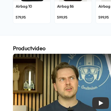
Crosshelmen
Airbag
10
Airbag
86
Airbag
Fietshelmen
579,95
599,95
599,95
Helm
accessoires
Vizieren
Pinlocks
Productvideo
Tear-
offs
Crossbrillen
Oordoppen
Onderhoud
helm
Helm
houder
Play
&