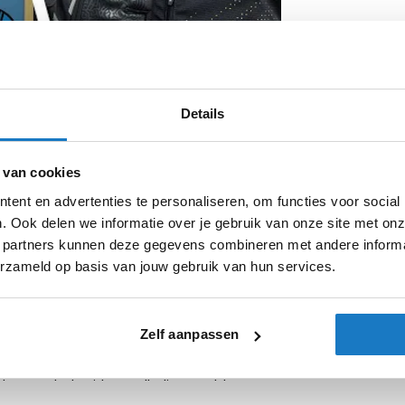
Details
 van cookies
ent en advertenties te personaliseren, om functies voor social
chtste autonome airbagvest ooit ontworpen
. Ook delen we informatie over je gebruik van onze site met onz
ruik op de weg, biedt dit vest ultieme
 partners kunnen deze gegevens combineren met andere informat
gsvrijheid.
erzameld op basis van jouw gebruik van hun services.
gaat, de Tech-Air 3 V2 past zich aan jouw
t eenvoudig onder of over je motorjas,
Zelf aanpassen
je bewegingen en activeert de airbag
nden wordt de airbag volledig opgeblazen –